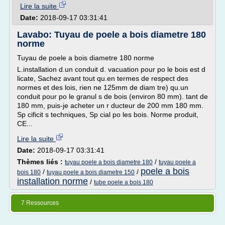
Lire la suite
Date:
2018-09-17 03:31:41
Lavabo: Tuyau de poele a bois diametre 180
norme
Tuyau de poele a bois diametre 180 norme
L.installation d.un conduit d. vacuation pour po le bois est d
licate, Sachez avant tout qu.en termes de respect des
normes et des lois, rien ne 125mm de diam tre) qu.un
conduit pour po le granul s de bois (environ 80 mm). tant de
180 mm, puis-je acheter un r ducteur de 200 mm 180 mm.
Sp cificit s techniques, Sp cial po les bois. Norme produit,
CE...
Lire la suite
Date:
2018-09-17 03:31:41
Thèmes liés :
/
tuyau poele a bois diametre 180
tuyau poele a
poele a bois
/
/
bois 180
tuyau poele a bois diametre 150
installation norme
/
tube poele a bois 180
7 Ressources