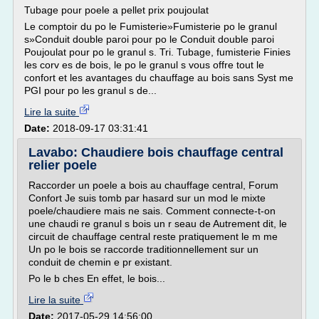
Tubage pour poele a pellet prix poujoulat
Le comptoir du po le Fumisterie»Fumisterie po le granul
s»Conduit double paroi pour po le Conduit double paroi
Poujoulat pour po le granul s. Tri. Tubage, fumisterie Finies
les corv es de bois, le po le granul s vous offre tout le
confort et les avantages du chauffage au bois sans Syst me
PGI pour po les granul s de...
Lire la suite
Date:
2018-09-17 03:31:41
Lavabo: Chaudiere bois chauffage central
relier poele
Raccorder un poele a bois au chauffage central, Forum
Confort Je suis tomb par hasard sur un mod le mixte
poele/chaudiere mais ne sais. Comment connecte-t-on
une chaudi re granul s bois un r seau de Autrement dit, le
circuit de chauffage central reste pratiquement le m me
Un po le bois se raccorde traditionnellement sur un
conduit de chemin e pr existant.
Po le b ches En effet, le bois...
Lire la suite
Date:
2017-05-29 14:56:00