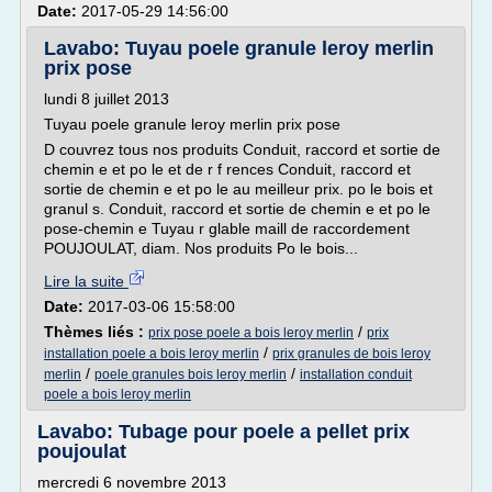
Date:
2017-05-29 14:56:00
Lavabo: Tuyau poele granule leroy merlin
prix pose
lundi 8 juillet 2013
Tuyau poele granule leroy merlin prix pose
D couvrez tous nos produits Conduit, raccord et sortie de
chemin e et po le et de r f rences Conduit, raccord et
sortie de chemin e et po le au meilleur prix. po le bois et
granul s. Conduit, raccord et sortie de chemin e et po le
pose-chemin e Tuyau r glable maill de raccordement
POUJOULAT, diam. Nos produits Po le bois...
Lire la suite
Date:
2017-03-06 15:58:00
Thèmes liés :
/
prix pose poele a bois leroy merlin
prix
/
installation poele a bois leroy merlin
prix granules de bois leroy
/
/
merlin
poele granules bois leroy merlin
installation conduit
poele a bois leroy merlin
Lavabo: Tubage pour poele a pellet prix
poujoulat
mercredi 6 novembre 2013