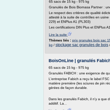
65 sacs de 15 kg - 975 kg
Granulés de Bois Biomasa Partner : une
Le respect des critères de qualité édi
attesté à la suite de contrôles en usine 
229) et ENPlus A1 (PL303)
Les certifications DIN Plus et ENPlus A1
Lire la suite
Thèmes liés :
prix granules bois sac 1
stockage sac granules de bois
kg
/
BoisOnLine | granulés Fabich
65 sacs de 15 kg - 975 kg
Granulés FABICH : une exigence de qua
L'entreprise Fabich a reçu le label F
matière première (les sciures de pin réc
gérées de façon durable.
Dans les granulés Fabich, il n'y a que d
additif. La...