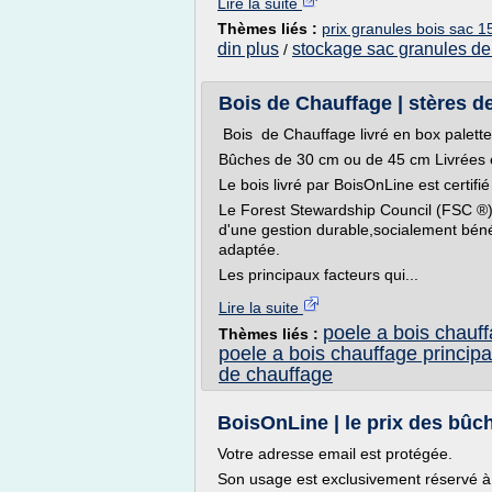
Lire la suite
Thèmes liés :
prix granules bois sac 1
din plus
stockage sac granules de
/
Bois de Chauffage | stères d
Bois de Chauffage livré en box palette
Bûches de 30 cm ou de 45 cm Livrées
Le bois livré par BoisOnLine est certif
Le Forest Stewardship Council (FSC ®) r
d'une gestion durable,socialement bén
adaptée.
Les principaux facteurs qui...
Lire la suite
poele a bois chauf
Thèmes liés :
poele a bois chauffage principa
de chauffage
BoisOnLine | le prix des bû
Votre adresse email est protégée.
Son usage est exclusivement réservé à