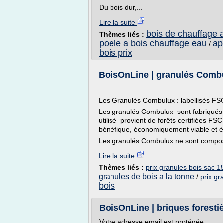
Du bois dur,...
Lire la suite
bois de chauffage a
Thèmes liés :
poele a bois chauffage eau
ap
/
bois prix
BoisOnLine | granulés Combu
Les Granulés Combulux : labellisés F
Les granulés Combulux sont fabriqués a
utilisé provient de forêts certifiées FSC
bénéfique, économiquement viable et 
Les granulés Combulux ne sont composé
Lire la suite
Thèmes liés :
prix granules bois sac 1
granules de bois a la tonne
/
prix gr
bois
BoisOnLine | briques foresti
Votre adresse email est protégée.