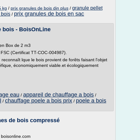
granule pellet
5 kg
/
prix granules de bois din plus
/
prix granules de bois en sac
 bois
/
e bois - BoisOnLine
 en Box de 2 m3
ié FSC (Certificat TT-COC-004987).
econnaît lque le bois provient de forêts faisant l'objet
éfique, économiquement viable.et écologiquement
fage eau
appareil de chauffage a bois
/
/
l
chauffage poele a bois prix
poele a bois
/
/
ches de bois compressé
 boisonline.com