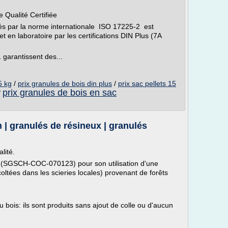
 Qualité Certifiée
ctés par la norme internationale ISO 17225-2 est
et en laboratoire par les certifications DIN Plus (7A
 garantissent des...
5 kg
/
prix granules de bois din plus
/
prix sac pellets 15
prix granules de bois en sac
/
 | granulés de résineux | granulés
lité.
SC (SGSCH-COC-070123) pour son utilisation d'une
oltées dans les scieries locales) provenant de forêts
u bois: ils sont produits sans ajout de colle ou d'aucun