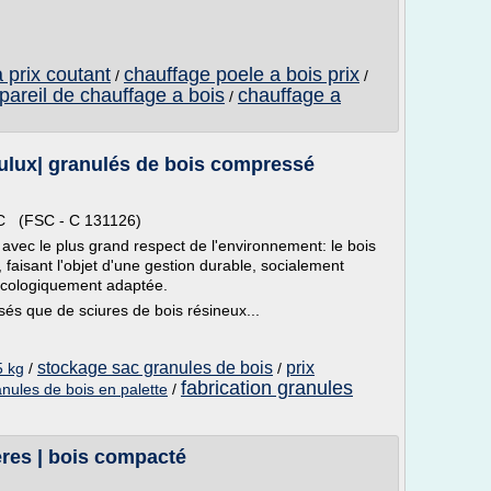
 prix coutant
chauffage poele a bois prix
/
/
pareil de chauffage a bois
chauffage a
/
lux| granulés de bois compressé
SC (FSC - C 131126)
vec le plus grand respect de l'environnement: le bois
, faisant l'objet d'une gestion durable, socialement
écologiquement adaptée.
s que de sciures de bois résineux...
stockage sac granules de bois
prix
5 kg
/
/
fabrication granules
anules de bois en palette
/
ères | bois compacté