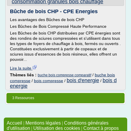
consommation granules bois chauffage
Bûche de bois CHP - CPE Energies
Les avantages des Bûches de bois CHP
Les Bûches de Bois Compressé Haute Performance
Les Bûches de bois CHP distribuées par CPE énergies sont
des rondins de sciures compressées et s'utilisent dans tous
les types de foyers de chauffage à bois, fermés ou ouverts .
Constituées exclusivement à partir de copeaux et de
sciures issus d'essences de bois résineux, elles offrent un
pouvoir...
Lire la suite
Thèmes liés :
/
buche bois
buche bois compresse comparatif
bois d'energie
bois d
compresse
/
bois compresse
/
/
energie
3 Ressources
Accueil
|
Mentions légales
|
Conditions générales
d'utilisation
|
Utilisation des cookies
|
Contact à propos