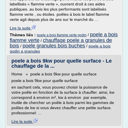
labellisés « flamme verte », ouvrent droit à ces aides
publiques. au bois les plus performants sont labélisés
flamme verte , ou étoiles. poêles à bois le label flamme
verte agit depuis plus de ans sur le marché du ...
Lire la suite
poele a bois
Thèmes liés :
/
poele a bois flamme verte godin
flamme verte
chauffage poele a granules de
/
bois
poele granules bois buches
/
/
poele a bois
godin a granules
poele a bois 9kw pour quelle surface - Le
chauffage de la ...
Home » poele a bois 9kw pour quelle surface
poele a bois 9kw pour quelle surface
en sachant cela, vous pouvez choisir la puissance de
votre poêle en fonction de la surface à chauffer. ainsi, kw
correspond à environ m², kw à environ par exemple,
inutile de chercher un poêle à bois parmi les gammes de
poêles de kw si vous devez chauffer une petite surface.
professionnel: ...
Lire la suite