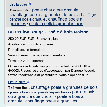
Lire la suite
poele chaudiere granule
Thèmes liés :
/
chauffage poele a granules de bois
chauffage
/
chauffage poele a
central poele granule
/
granules
poele a pellets granules bois
/
RIO 11 kW Rouge - Poêle à bois Maison
250,00 EUR EUR En savoir plus
Ajoutez vos produits au panier
Remplissez le formulaire
Vous obtenez une réponse immédiate
Terminez votre commande
Offres de crédit valables pour tout achat de 200EUR à
4000EUR sous réserve d'acceptation par Banque Accord.
Offres réservées aux particuliers. Vous disposez d'un...
Lire la suite
chauffage poele a granules de bois
Thèmes liés :
poele a bois
/
poele a bois ou a granule lequel choisir
/
ou a granule que choisir
poele a bois a
/
granule
chauffage poele a granules
/