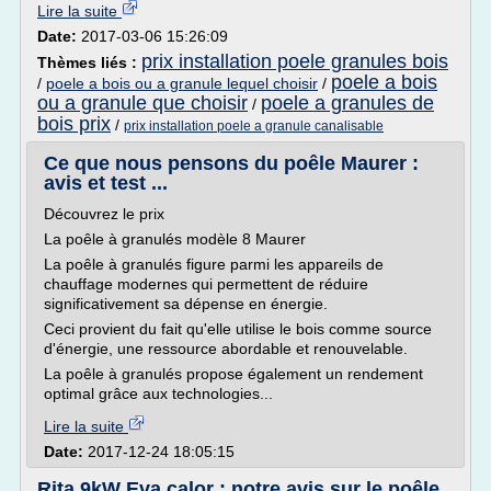
Lire la suite
Date:
2017-03-06 15:26:09
prix installation poele granules bois
Thèmes liés :
poele a bois
/
poele a bois ou a granule lequel choisir
/
ou a granule que choisir
poele a granules de
/
bois prix
/
prix installation poele a granule canalisable
Ce que nous pensons du poêle Maurer :
avis et test ...
Découvrez le prix
La poêle à granulés modèle 8 Maurer
La poêle à granulés figure parmi les appareils de
chauffage modernes qui permettent de réduire
significativement sa dépense en énergie.
Ceci provient du fait qu'elle utilise le bois comme source
d'énergie, une ressource abordable et renouvelable.
La poêle à granulés propose également un rendement
optimal grâce aux technologies...
Lire la suite
Date:
2017-12-24 18:05:15
Rita 9kW Eva calor : notre avis sur le poêle