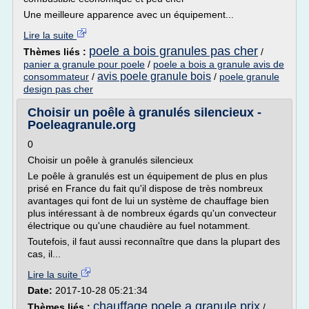
Une meilleure apparence avec un équipement...
Lire la suite
poele a bois granules pas cher
Thèmes liés :
/
panier a granule pour poele
/
poele a bois a granule avis de
avis poele granule bois
consommateur
/
/
poele granule
design pas cher
Choisir un poêle à granulés silencieux -
Poeleagranule.org
0
Choisir un poêle à granulés silencieux
Le poêle à granulés est un équipement de plus en plus
prisé en France du fait qu'il dispose de très nombreux
avantages qui font de lui un système de chauffage bien
plus intéressant à de nombreux égards qu'un convecteur
électrique ou qu'une chaudière au fuel notamment.
Toutefois, il faut aussi reconnaître que dans la plupart des
cas, il...
Lire la suite
Date:
2017-10-28 05:21:34
chauffage poele a granule prix
Thèmes liés :
/