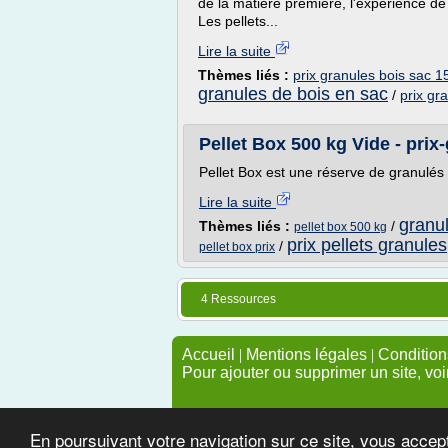
de la matière première, l'expérience de 
Les pellets...
Lire la suite
Thèmes liés :
prix granules bois sac 1
granules de bois en sac
/
prix gr
Pellet Box 500 kg Vide - prix
Pellet Box est une réserve de granulés 
Lire la suite
granul
Thèmes liés :
/
pellet box 500 kg
prix pellets granules
/
pellet box prix
4 Ressources
Accueil
|
Mentions légales
|
Conditions
Pour ajouter ou supprimer un site, voi
En poursuivant votre navigation sur ce site, vous accep