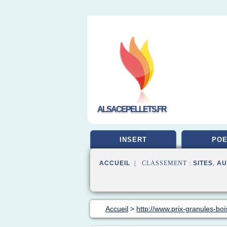
ALSACEPELLETS.FR
INSERT
POE
ACCUEIL
| CLASSEMENT :
SITES
,
AU
Accueil
>
http://www.prix-granules-bois