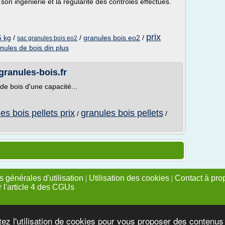
son ingénierie et la régularité des contrôles effectués.
prix
5 kg
/
/
granules bois eo2
/
sac granules bois eo2
anules de bois din plus
-granules-bois.fr
de bois d'une capacité...
es bois pellets prix
granules bois pellets
/
/
 générales d'utilisation
|
Utilisation des cookies
|
Contact à pro
r l'article 4 des CGUs
tez l'utilisation de cookies pour vous proposer des contenu