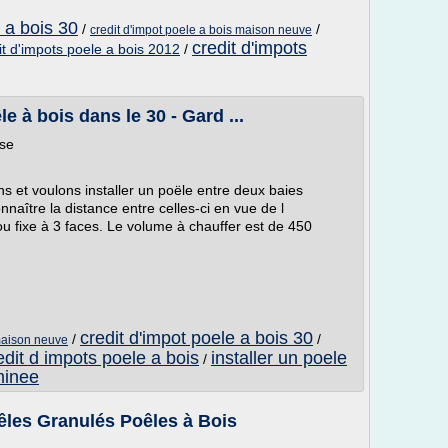
e a bois 30
/
/
credit d'impot poele a bois maison neuve
credit d'impots
it d'impots poele a bois 2012
/
e à bois dans le 30 - Gard ...
ose
ns et voulons installer un poële entre deux baies
naître la distance entre celles-ci en vue de l
 ou fixe à 3 faces. Le volume à chauffer est de 450
credit d'impot poele a bois 30
/
/
 maison neuve
edit d impots poele a bois
installer un poele
/
minee
êles Granulés Poêles à Bois