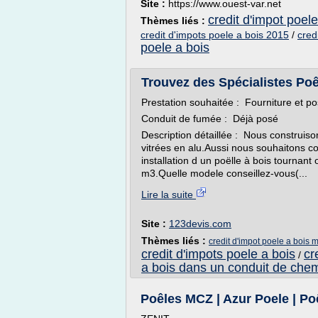
Site :
https://www.ouest-var.net
credit d'impot poel
Thèmes liés :
credit d'impots poele a bois 2015
/
cred
poele a bois
Trouvez des Spécialistes Poêl
Prestation souhaitée : Fourniture et p
Conduit de fumée : Déjà posé
Description détaillée : Nous construiso
vitrées en alu.Aussi nous souhaitons con
installation d un poëlle à bois tournant
m3.Quelle modele conseillez-vous(...
Lire la suite
Site :
123devis.com
Thèmes liés :
credit d'impot poele a bois
credit d'impots poele a bois
cr
/
a bois dans un conduit de che
Poêles MCZ | Azur Poele | Po