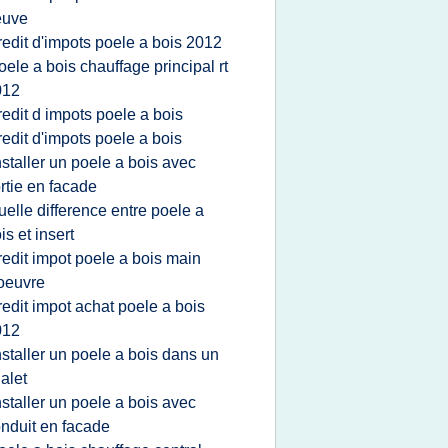
euve
redit d'impots poele a bois 2012
oele a bois chauffage principal rt
012
redit d impots poele a bois
redit d'impots poele a bois
nstaller un poele a bois avec
rtie en facade
uelle difference entre poele a
is et insert
redit impot poele a bois main
oeuvre
redit impot achat poele a bois
012
nstaller un poele a bois dans un
alet
nstaller un poele a bois avec
nduit en facade