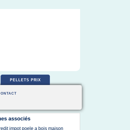
PELLETS PRIX
CONTACT
es associés
redit impot poele a bois maison