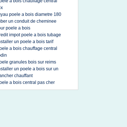
oele a bois chauffage central
ix
uyau poele a bois diametre 180
uber un conduit de cheminee
ur poele a bois
redit impot poele a bois tubage
nstaller un poele a bois tarif
oele a bois chauffage central
din
oele granules bois sur reims
nstaller un poele a bois sur un
ancher chauffant
oele a bois central pas cher