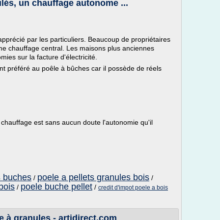
ulés, un chauffage autonome ...
apprécié par les particuliers. Beaucoup de propriétaires
e chauffage central. Les maisons plus anciennes
mies sur la facture d'électricité.
ent préféré au poêle à bûches car il possède de réels
 chauffage est sans aucun doute l'autonomie qu'il
s buches
poele a pellets granules bois
/
/
bois
poele buche pellet
/
/
credit d'impot poele a bois
 à granules - artidirect.com