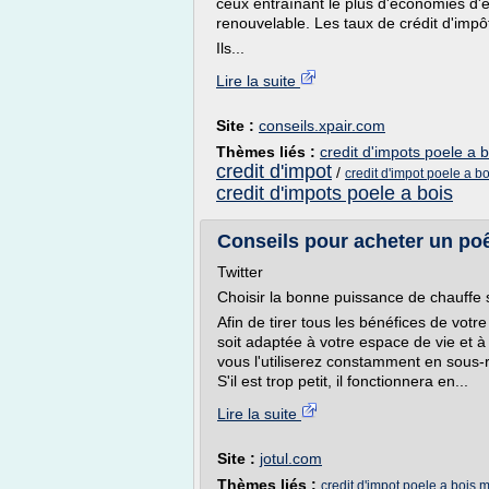
ceux entraînant le plus d'économies d'é
renouvelable. Les taux de crédit d'impô
Ils...
Lire la suite
Site :
conseils.xpair.com
Thèmes liés :
credit d'impots poele a 
credit d'impot
/
credit d'impot poele a 
credit d'impots poele a bois
Conseils pour acheter un poê
Twitter
Choisir la bonne puissance de chauffe s
Afin de tirer tous les bénéfices de vot
soit adaptée à votre espace de vie et à
vous l'utiliserez constamment en sous-r
S'il est trop petit, il fonctionnera en...
Lire la suite
Site :
jotul.com
Thèmes liés :
credit d'impot poele a bois