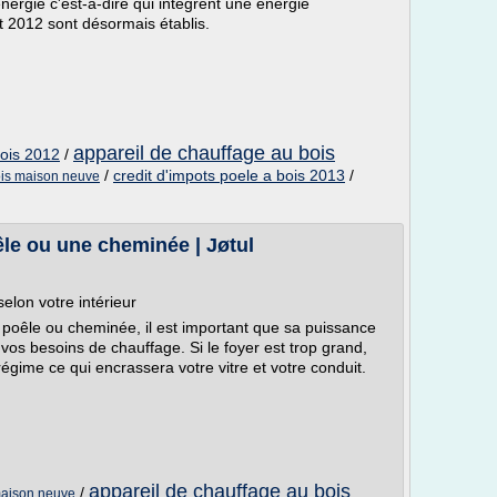
nergie c'est-à-dire qui intègrent une énergie
t 2012 sont désormais établis.
appareil de chauffage au bois
bois 2012
/
/
credit d'impots poele a bois 2013
/
bois maison neuve
le ou une cheminée | Jøtul
elon votre intérieur
re poêle ou cheminée, il est important que sa puissance
 vos besoins de chauffage. Si le foyer est trop grand,
égime ce qui encrassera votre vitre et votre conduit.
appareil de chauffage au bois
/
 maison neuve