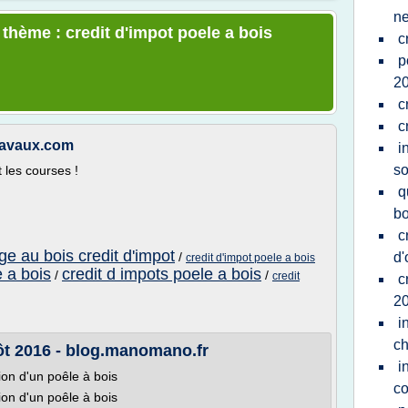
n
 thème : credit d'impot poele a bois
c
p
2
c
c
Travaux.com
i
so
 les courses !
q
bo
c
ge au bois credit d'impot
/
d'
credit d'impot poele a bois
e a bois
credit d impots poele a bois
/
/
credit
c
2
i
ch
pôt 2016 - blog.manomano.fr
i
tion d'un poêle à bois
co
tion d'un poêle à bois