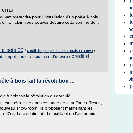
p
pr
e (CITE)
t
ouvez prétendre pour l' installation d'un poêle à bois
t
areil. En clair, vous pouvez déduire cette somme de...
po
c
i
e a bois 30
/
/
p
credit d'impot poele a bois maison neuve
credit d
dit impot poele a bois main d'oeuvre
/
go
p
i
pl
le à bois fait la révolution ...
p
e à bois fait la révolution du granulé
s, est spécialisée dans ce mode de chauffage efficace,
 nouveau show-room, ils proposent maintenant les
 C'est la révolution de la facilité et de l'économie...