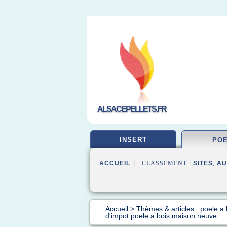
ALSACEPELLETS.FR
INSERT
PO
ACCUEIL
| CLASSEMENT :
SITES
,
AU
Accueil
>
Thèmes & articles : poele a 
d'impot poele a bois maison neuve