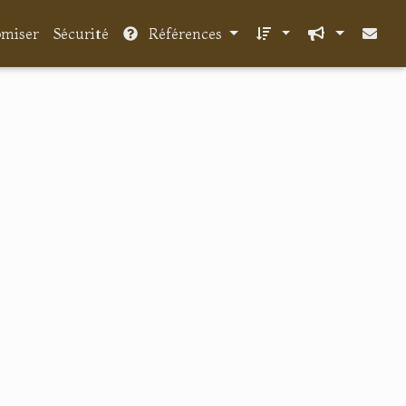
miser
Sécurité
Références