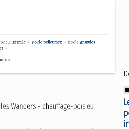
l
poele
granule
•
poele
pellet mcz
•
poele
granules
let
•
thème
D
L
ules Wanders - chauffage-bois.eu
p
i