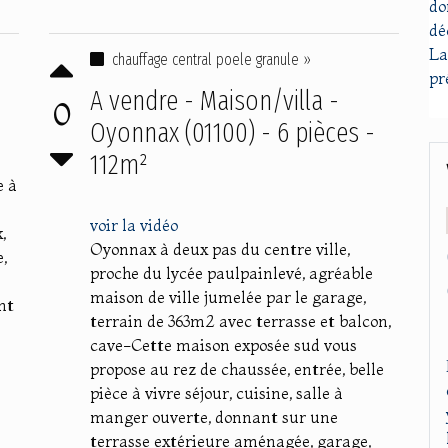
do
dé
La
chauffage central poele granule »
pr
A vendre - Maison/villa -
0
Oyonnax (01100) - 6 pièces -
112m²
e à
voir la vidéo
,
Oyonnax à deux pas du centre ville,
,
proche du lycée paulpainlevé, agréable
maison de ville jumelée par le garage,
nt
terrain de 363m2 avec terrasse et balcon,
cave-Cette maison exposée sud vous
propose au rez de chaussée, entrée, belle
pièce à vivre séjour, cuisine, salle à
manger ouverte, donnant sur une
terrasse extérieure aménagée, garage,