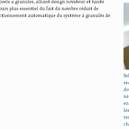
ele a granules, alliant design novateur et haute
jours plus essentiel du fait du nombre réduit de
ctionnement automatique du système à granulés de
Se
se
do
né
en
le
re
ch