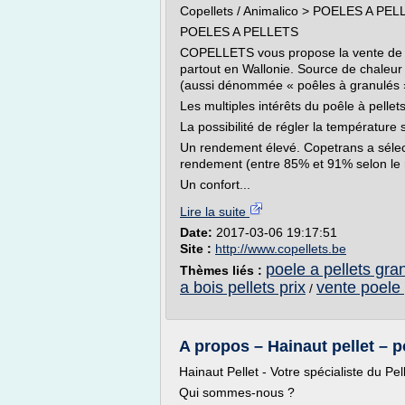
Copellets / Animalico > POELES A PE
POELES A PELLETS
COPELLETS vous propose la vente de poê
partout en Wallonie. Source de chaleur
(aussi dénommée « poêles à granulés »
Les multiples intérêts du poêle à pellet
La possibilité de régler la température
Un rendement élevé. Copetrans a sélec
rendement (entre 85% et 91% selon le 
Un confort...
Lire la suite
Date:
2017-03-06 19:17:51
Site :
http://www.copellets.be
poele a pellets gra
Thèmes liés :
a bois pellets prix
vente poele 
/
A propos – Hainaut pellet – po
Hainaut Pellet - Votre spécialiste du Pel
Qui sommes-nous ?