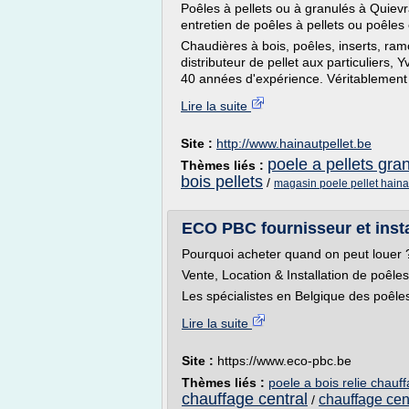
Poêles à pellets ou à granulés à Quievr
entretien de poêles à pellets ou poêles e
Chaudières à bois, poêles, inserts, ram
distributeur de pellet aux particuliers, 
40 années d'expérience. Véritablement 
Lire la suite
Site :
http://www.hainautpellet.be
poele a pellets gra
Thèmes liés :
bois pellets
/
magasin poele pellet haina
ECO PBC fournisseur et instal
Pourquoi acheter quand on peut louer 
Vente, Location & Installation de poêl
Les spécialistes en Belgique des poêles
Lire la suite
Site :
https://www.eco-pbc.be
Thèmes liés :
poele a bois relie chauf
chauffage central
chauffage cent
/