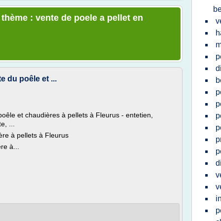
be
 thème : vente de poele a pellet en
v
h
m
p
d
e du poêle et ...
b
p
p
poêle et chaudières à pellets à Fleurus - entetien,
p
, ...
p
ère à pellets à Fleurus
p
re à...
p
d
v
v
i
p