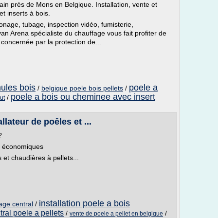
ain près de Mons en Belgique. Installation, vente et
t inserts à bois.
onage, tubage, inspection vidéo, fumisterie,
Yvan Arena spécialiste du chauffage vous fait profiter de
concernée par la protection de...
nules bois
poele a
/
belgique poele bois pellets
/
poele a bois ou cheminee avec insert
/
ut
lateur de poêles et ...
?
es économiques
 et chaudières à pellets...
installation poele a bois
fage central
/
ral poele a pellets
/
/
vente de poele a pellet en belgique