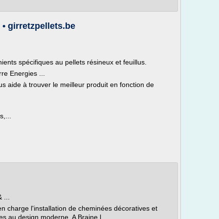
 • girretzpellets.be
ents spécifiques au pellets résineux et feuillus.
rre Energies ...
us aide à trouver le meilleur produit en fonction de
,...
 ...
 charge l'installation de cheminées décoratives et
s au design moderne. A Braine l ...