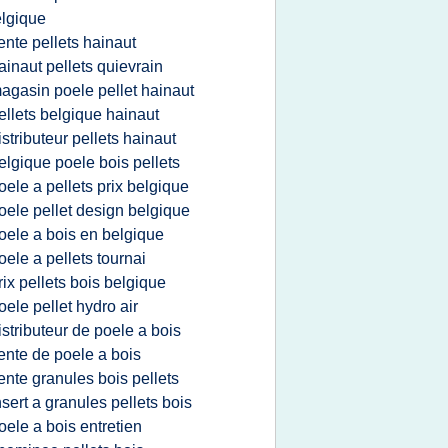
lgique
ente pellets hainaut
ainaut pellets quievrain
agasin poele pellet hainaut
ellets belgique hainaut
istributeur pellets hainaut
elgique poele bois pellets
oele a pellets prix belgique
oele pellet design belgique
oele a bois en belgique
oele a pellets tournai
rix pellets bois belgique
oele pellet hydro air
istributeur de poele a bois
ente de poele a bois
ente granules bois pellets
nsert a granules pellets bois
oele a bois entretien