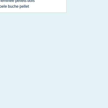
heminee pellets bois
oele buche pellet