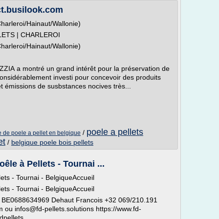
t.busilook.com
harleroi/Hainaut/Wallonie)
LETS | CHARLEROI
harleroi/Hainaut/Wallonie)
ZZIA a montré un grand intérêt pour la préservation de
considérablement investi pour concevoir des produits
t émissions de susbstances nocives très...
poele a pellets
/
e de poele a pellet en belgique
et
/
belgique poele bois pellets
êle à Pellets - Tournai ...
lets - Tournai - BelgiqueAccueil
lets - Tournai - BelgiqueAccueil
i BE0688634969 Dehaut Francois +32 069/210.191
ou infos@fd-pellets.solutions https://www.fd-
dpellets