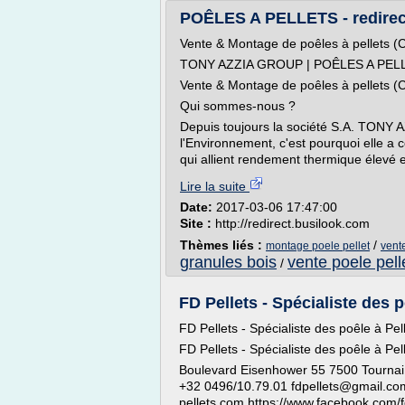
POÊLES A PELLETS - redirec
Vente & Montage de poêles à pellets (C
TONY AZZIA GROUP | POÊLES A PEL
Vente & Montage de poêles à pellets (C
Qui sommes-nous ?
Depuis toujours la société S.A. TONY A
l'Environnement, c'est pourquoi elle a 
qui allient rendement thermique élevé e
Lire la suite
Date:
2017-03-06 17:47:00
Site :
http://redirect.busilook.com
Thèmes liés :
/
montage poele pellet
vent
granules bois
vente poele pell
/
FD Pellets - Spécialiste des po
FD Pellets - Spécialiste des poêle à Pel
FD Pellets - Spécialiste des poêle à Pel
Boulevard Eisenhower 55 7500 Tourna
+32 0496/10.79.01 fdpellets@gmail.com 
pellets.com https://www.facebook.com/f