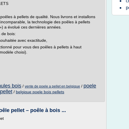
c
LLETS
p
les à pellets de qualité. Nous livrons et installons
 incomparable, la technologie des poêles à pellets
) a évolué ces dernières années.
s de bois:
 souhaitée avec exactitude,
tionné pour vous des poêles à pellets à haut
modèle choisi).
nules bois
poele
/
/
vente de poele a pellet en belgique
pellet
/
belgique poele bois pellets
êle pellet – poêle à bois ...
let