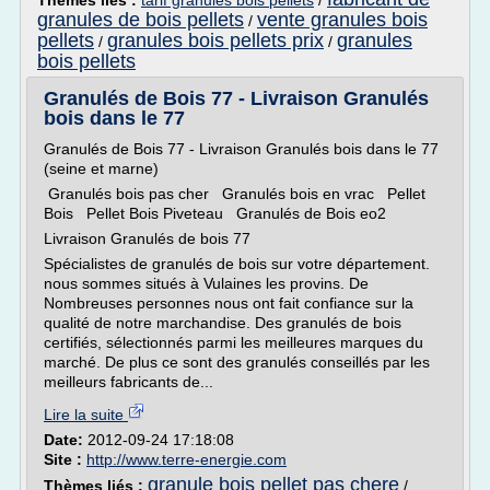
Thèmes liés :
tarif granules bois pellets
/
granules de bois pellets
vente granules bois
/
pellets
granules bois pellets prix
granules
/
/
bois pellets
Granulés de Bois 77 - Livraison Granulés
bois dans le 77
Granulés de Bois 77 - Livraison Granulés bois dans le 77
(seine et marne)
Granulés bois pas cher Granulés bois en vrac Pellet
Bois Pellet Bois Piveteau Granulés de Bois eo2
Livraison Granulés de bois 77
Spécialistes de granulés de bois sur votre département.
nous sommes situés à Vulaines les provins. De
Nombreuses personnes nous ont fait confiance sur la
qualité de notre marchandise. Des granulés de bois
certifiés, sélectionnés parmi les meilleures marques du
marché. De plus ce sont des granulés conseillés par les
meilleurs fabricants de...
Lire la suite
Date:
2012-09-24 17:18:08
Site :
http://www.terre-energie.com
granule bois pellet pas chere
Thèmes liés :
/