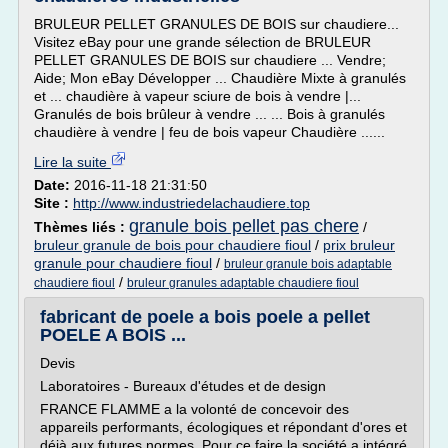
BRULEUR PELLET GRANULES DE BOIS sur chaudiere...
Visitez eBay pour une grande sélection de BRULEUR
PELLET GRANULES DE BOIS sur chaudiere ... Vendre;
Aide; Mon eBay Développer ... Chaudière Mixte à granulés
et ... chaudière à vapeur sciure de bois à vendre |...
Granulés de bois brûleur à vendre ... ... Bois à granulés
chaudière à vendre | feu de bois vapeur Chaudière ......
Lire la suite
Date:
2016-11-18 21:31:50
Site :
http://www.industriedelachaudiere.top
granule bois pellet pas chere
Thèmes liés :
/
bruleur granule de bois pour chaudiere fioul
/
prix bruleur
granule pour chaudiere fioul
/
bruleur granule bois adaptable
/
chaudiere fioul
bruleur granules adaptable chaudiere fioul
fabricant de poele a bois poele a pellet
POELE A BOIS ...
Devis
Laboratoires - Bureaux d'études et de design
FRANCE FLAMME a la volonté de concevoir des
appareils performants, écologiques et répondant d'ores et
déjà aux futures normes. Pour ce faire la société a intégré