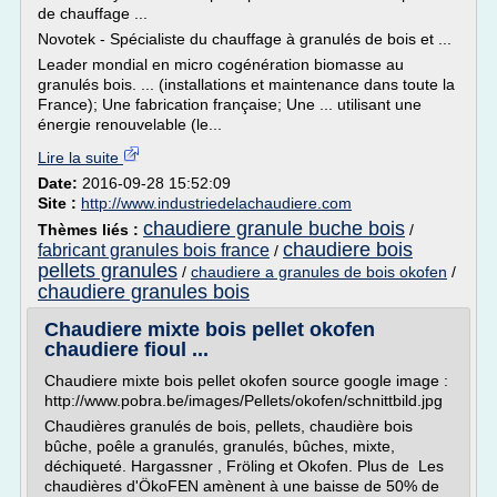
de chauffage ...
Novotek - Spécialiste du chauffage à granulés de bois et ...
Leader mondial en micro cogénération biomasse au
granulés bois. ... (installations et maintenance dans toute la
France); Une fabrication française; Une ... utilisant une
énergie renouvelable (le...
Lire la suite
Date:
2016-09-28 15:52:09
Site :
http://www.industriedelachaudiere.com
chaudiere granule buche bois
Thèmes liés :
/
chaudiere bois
fabricant granules bois france
/
pellets granules
/
chaudiere a granules de bois okofen
/
chaudiere granules bois
Chaudiere mixte bois pellet okofen
chaudiere fioul ...
Chaudiere mixte bois pellet okofen source google image :
http://www.pobra.be/images/Pellets/okofen/schnittbild.jpg
Chaudières granulés de bois, pellets, chaudière bois
bûche, poêle a granulés, granulés, bûches, mixte,
déchiqueté. Hargassner , Fröling et Okofen. Plus de Les
chaudières d'ÖkoFEN amènent à une baisse de 50% de