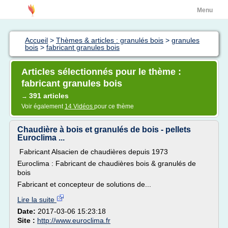
Menu
Accueil
>
Thèmes & articles : granulés bois
>
granules
bois
>
fabricant granules bois
Articles sélectionnés pour le thème :
fabricant granules bois
391 articles
→
Voir également
14 Vidéos
pour ce thème
Chaudière à bois et granulés de bois - pellets
Euroclima ...
Fabricant Alsacien de chaudières depuis 1973
Euroclima : Fabricant de chaudières bois & granulés de
bois
Fabricant et concepteur de solutions de...
Lire la suite
Date:
2017-03-06 15:23:18
Site :
http://www.euroclima.fr