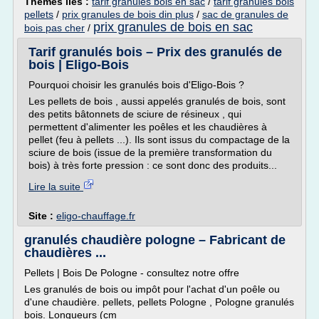
Thèmes liés :
tarif granules bois en sac
/
tarif granules bois
pellets
/
prix granules de bois din plus
/
sac de granules de
prix granules de bois en sac
bois pas cher
/
Tarif granulés bois – Prix des granulés de
bois | Eligo-Bois
Pourquoi choisir les granulés bois d'Eligo-Bois ?
Les pellets de bois , aussi appelés granulés de bois, sont
des petits bâtonnets de sciure de résineux , qui
permettent d'alimenter les poêles et les chaudières à
pellet (feu à pellets ...). Ils sont issus du compactage de la
sciure de bois (issue de la première transformation du
bois) à très forte pression : ce sont donc des produits...
Lire la suite
Site :
eligo-chauffage.fr
granulés chaudière pologne – Fabricant de
chaudières ...
Pellets | Bois De Pologne - consultez notre offre
Les granulés de bois ou impôt pour l'achat d'un poêle ou
d'une chaudière. pellets, pellets Pologne , Pologne granulés
bois. Longueurs (cm