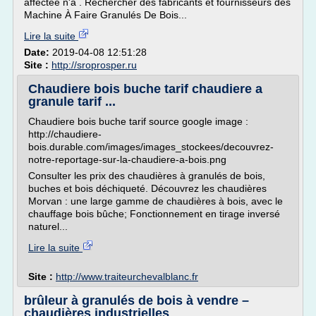
affectée n'a . Rechercher des fabricants et fournisseurs des
Machine À Faire Granulés De Bois...
Lire la suite
Date:
2019-04-08 12:51:28
Site :
http://sroprosper.ru
Chaudiere bois buche tarif chaudiere a
granule tarif ...
Chaudiere bois buche tarif source google image :
http://chaudiere-
bois.durable.com/images/images_stockees/decouvrez-
notre-reportage-sur-la-chaudiere-a-bois.png
Consulter les prix des chaudières à granulés de bois,
buches et bois déchiqueté. Découvrez les chaudières
Morvan : une large gamme de chaudières à bois, avec le
chauffage bois bûche; Fonctionnement en tirage inversé
naturel...
Lire la suite
Site :
http://www.traiteurchevalblanc.fr
brûleur à granulés de bois à vendre –
chaudières industrielles