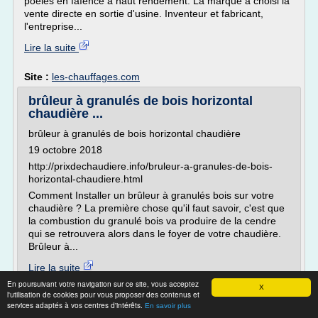
poêles en faïence à haut rendement. La marque a choisi la
vente directe en sortie d'usine. Inventeur et fabricant,
l'entreprise...
Lire la suite
Site :
les-chauffages.com
brûleur à granulés de bois horizontal
chaudière ...
brûleur à granulés de bois horizontal chaudière
19 octobre 2018
http://prixdechaudiere.info/bruleur-a-granules-de-bois-
horizontal-chaudiere.html
Comment Installer un brûleur à granulés bois sur votre
chaudière ? La première chose qu'il faut savoir, c'est que
la combustion du granulé bois va produire de la cendre
qui se retrouvera alors dans le foyer de votre chaudière.
Brûleur à...
Lire la suite
En poursuivant votre navigation sur ce site, vous acceptez
Date:
2018-10-19 13:29:51
X
l'utilisation de cookies pour vous proposer des contenus et
Site :
http://prixdechaudiere.info
services adaptés à vos centres d'intérêts.
En savoir plus