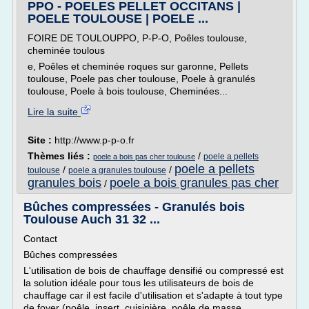
PPO - POELES PELLET OCCITANS |
POELE TOULOUSE | POELE ...
FOIRE DE TOULOUPPO, P-P-O, Poêles toulouse,
cheminée toulous
e, Poêles et cheminée roques sur garonne, Pellets
toulouse, Poele pas cher toulouse, Poele à granulés
toulouse, Poele à bois toulouse, Cheminées...
Lire la suite
Site :
http://www.p-p-o.fr
Thèmes liés :
/
poele a pellets
poele a bois pas cher toulouse
poele a pellets
/
/
toulouse
poele a granules toulouse
granules bois
poele a bois granules pas cher
/
Bûches compressées - Granulés bois
Toulouse Auch 31 32 ...
Contact
Bûches compressées
L'utilisation de bois de chauffage densifié ou compressé est
la solution idéale pour tous les utilisateurs de bois de
chauffage car il est facile d'utilisation et s'adapte à tout type
de foyer (poêle, insert, cuisinière, poêle de masse,