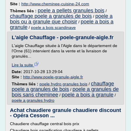
Site :
http://www.cheminee-cuisine-24.com
poele a pellets granules bois
Thèmes liés :
/
chauffage poele a granules de bois
poele a
/
bois ou a granule que choisir
poele a bois a
/
granule
/
poele a bois scandinave
L'aigle Chauffage - poele-granule-aigle.fr
L'aigle Chauffage située à l'Aigle dans le département de
l'Orne (61) intervient dans la vente et la livraison de
granulés...
Lire la suite
Date:
2017-10-28 13:29:04
Site :
http://www.poele-granule-aigle.fr
chauffage
Thèmes liés :
poele hydro granules bois
/
poele a granules de bois
poele a granules de
/
bois sans cheminee
poele a bois a granule
/
/
poele a granules hydro
Achat chaudiere granule chaudiere discount
- Opéra Cesson ...
Chaudiere chauffage central bois prix
Chaudiere bois gazeification chaudiere à pellets