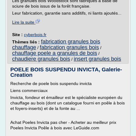
Les granulés bois Woodstock sont fabriqués à base de
sciure de bois issus de la forêt française.
Leur fabrication, garantie sans additifs, ni liants ajoutés...
Lire la suite
Site :
cyberbois.fr
fabrication granules bois
Thèmes liés :
chauffage
fabrication granules bois
/
/
chauffage poele a granules de bois
/
chaudiere granules bois
insert granules bois
/
POELE BOIS SUSPENDU INVICTA, Galerie-
Creation
Recherche de poele bois suspendu invicta
Liens commerciaux
Invicta, fondeur et émailleur est le spécialiste européen du
chauffage au bois (dont un catalogue fourni en poêle à bois
et foyers-inserts) et de la fonte au ...
Achat Poeles Invicta pas cher - Acheter au meilleur prix
Poeles Invicta Poêle à bois avec LeGuide.com