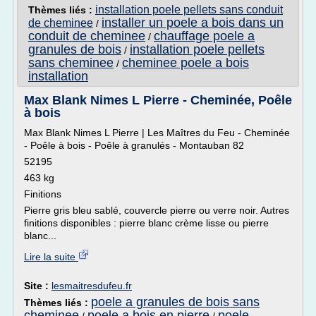
installation poele pellets sans conduit
Thèmes liés :
installer un poele a bois dans un
de cheminee
/
conduit de cheminee
chauffage poele a
/
granules de bois
installation poele pellets
/
sans cheminee
cheminee poele a bois
/
installation
Max Blank Nimes L Pierre - Cheminée, Poêle
à bois
Max Blank Nimes L Pierre | Les Maîtres du Feu - Cheminée
- Poêle à bois - Poêle à granulés - Montauban 82
52195
463 kg
Finitions
Pierre gris bleu sablé, couvercle pierre ou verre noir. Autres
finitions disponibles : pierre blanc crème lisse ou pierre
blanc...
Lire la suite
Site :
lesmaitresdufeu.fr
poele a granules de bois sans
Thèmes liés :
cheminee
poele a bois en pierre
poele