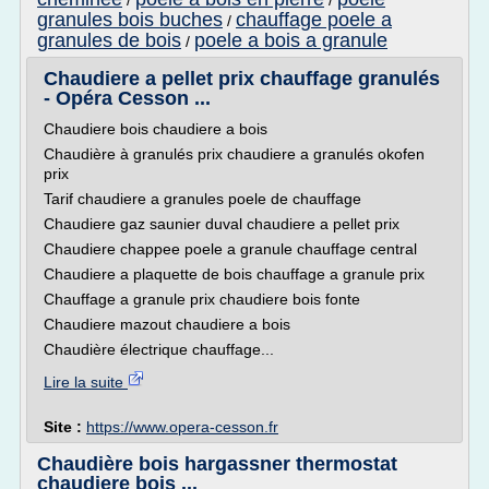
/
/
granules bois buches
chauffage poele a
/
granules de bois
poele a bois a granule
/
Chaudiere a pellet prix chauffage granulés
- Opéra Cesson ...
Chaudiere bois chaudiere a bois
Chaudière à granulés prix chaudiere a granulés okofen
prix
Tarif chaudiere a granules poele de chauffage
Chaudiere gaz saunier duval chaudiere a pellet prix
Chaudiere chappee poele a granule chauffage central
Chaudiere a plaquette de bois chauffage a granule prix
Chauffage a granule prix chaudiere bois fonte
Chaudiere mazout chaudiere a bois
Chaudière électrique chauffage...
Lire la suite
Site :
https://www.opera-cesson.fr
Chaudière bois hargassner thermostat
chaudiere bois ...