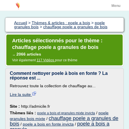
Menu
Accueil
>
Thèmes & articles : poele a bois
>
poele
granules bois
>
chauffage poele a granules de bois
Articles sélectionnés pour le thème :
chauffage poele a granules de bois
2066 articles
→
Voir également
117 Vidéos
pour ce thème
Comment nettoyer poele à bois en fonte ? La
réponse est ...
Retrouvez toute la collection de chauffage au...
Lire la suite
Site :
http://admicile.fr
Thèmes liés :
/
poele
poele a bois et granules mixte invicta
chauffage poele a granules de
granules bois mixte
/
bois
poele a bois a
/
poele a bois en fonte invicta
/