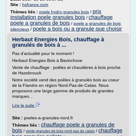
Site :
hsfrance.com
prix
Thèmes liés :
poele hydro granules bois
/
installation poele granules bois
chauffage
/
poele a granules de bois
/
poele a granules de bois
poele a bois ou a granule que choisir
silencieux
/
Herbaut Energies Bois, chauffage à
granulés de bois à ...
Pas d'actualité pour le moment !
Herbaut Energies Bois à Bavinchove
Vente de chauffage : poêles et chaudières à bois proche
de Hazebrouck
Notre société vend des poêles à granulés bois au coeur
de la Flandre en région Nord-Pas-de-Calais. Nous
proposons une large gamme de produits de grandes
marques...
Lire la suite
Site :
poeles-a-granules-nord.fr
chauffage poele a granules de
Thèmes liés :
bois
chauffage
/
/
vente granules de bois nord pas de calais