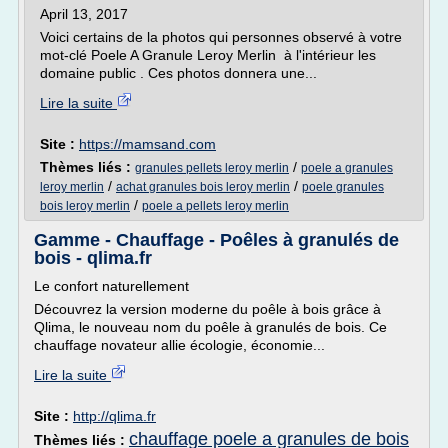
April 13, 2017
Voici certains de la photos qui personnes observé à votre
mot-clé Poele A Granule Leroy Merlin à l'intérieur les
domaine public . Ces photos donnera une...
Lire la suite
Site :
https://mamsand.com
Thèmes liés :
/
granules pellets leroy merlin
poele a granules
/
/
leroy merlin
achat granules bois leroy merlin
poele granules
/
bois leroy merlin
poele a pellets leroy merlin
Gamme - Chauffage - Poêles à granulés de
bois - qlima.fr
Le confort naturellement
Découvrez la version moderne du poêle à bois grâce à
Qlima, le nouveau nom du poêle à granulés de bois. Ce
chauffage novateur allie écologie, économie...
Lire la suite
Site :
http://qlima.fr
chauffage poele a granules de bois
Thèmes liés :