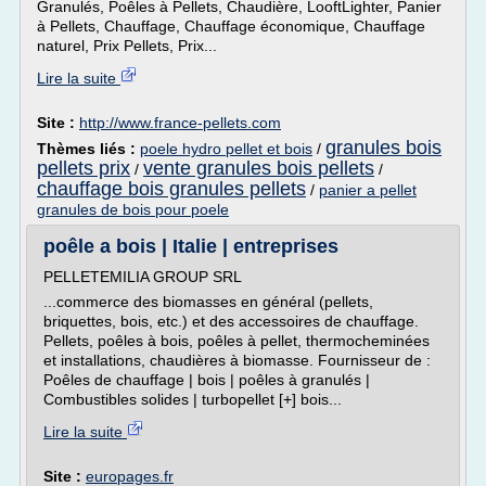
Granulés, Poêles à Pellets, Chaudière, LooftLighter, Panier
à Pellets, Chauffage, Chauffage économique, Chauffage
naturel, Prix Pellets, Prix...
Lire la suite
Site :
http://www.france-pellets.com
granules bois
Thèmes liés :
poele hydro pellet et bois
/
pellets prix
vente granules bois pellets
/
/
chauffage bois granules pellets
/
panier a pellet
granules de bois pour poele
poêle a bois | Italie | entreprises
PELLETEMILIA GROUP SRL
...commerce des biomasses en général (pellets,
briquettes, bois, etc.) et des accessoires de chauffage.
Pellets, poêles à bois, poêles à pellet, thermocheminées
et installations, chaudières à biomasse. Fournisseur de :
Poêles de chauffage | bois | poêles à granulés |
Combustibles solides | turbopellet [+] bois...
Lire la suite
Site :
europages.fr