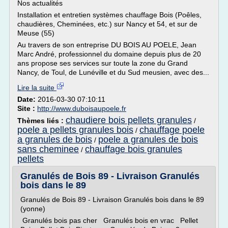
Nos actualités
Installation et entretien systèmes chauffage Bois (Poêles,
chaudières, Cheminées, etc.) sur Nancy et 54, et sur de
Meuse (55)
Au travers de son entreprise DU BOIS AU POELE, Jean
Marc André, professionnel du domaine depuis plus de 20
ans propose ses services sur toute la zone du Grand
Nancy, de Toul, de Lunéville et du Sud meusien, avec des...
Lire la suite
Date:
2016-03-30 07:10:11
Site :
http://www.duboisaupoele.fr
chaudiere bois pellets granules
Thèmes liés :
/
poele a pellets granules bois
chauffage poele
/
a granules de bois
poele a granules de bois
/
sans cheminee
chauffage bois granules
/
pellets
Granulés de Bois 89 - Livraison Granulés
bois dans le 89
Granulés de Bois 89 - Livraison Granulés bois dans le 89
(yonne)
Granulés bois pas cher Granulés bois en vrac Pellet