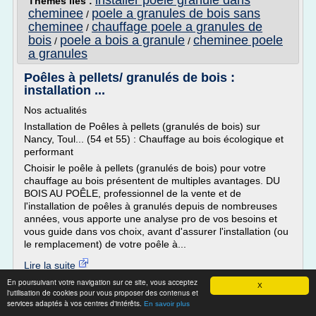
installer poele granule dans
Thèmes liés :
cheminee
poele a granules de bois sans
/
cheminee
chauffage poele a granules de
/
bois
poele a bois a granule
cheminee poele
/
/
a granules
Poêles à pellets/ granulés de bois :
installation ...
Nos actualités
Installation de Poêles à pellets (granulés de bois) sur
Nancy, Toul... (54 et 55) : Chauffage au bois écologique et
performant
Choisir le poêle à pellets (granulés de bois) pour votre
chauffage au bois présentent de multiples avantages. DU
BOIS AU POÊLE, professionnel de la vente et de
l'installation de poêles à granulés depuis de nombreuses
années, vous apporte une analyse pro de vos besoins et
vous guide dans vos choix, avant d'assurer l'installation (ou
le remplacement) de votre poêle à...
Lire la suite
Date:
2016-03-30 07:10:11
En poursuivant votre navigation sur ce site, vous acceptez
X
l'utilisation de cookies pour vous proposer des contenus et
Site :
http://www.duboisaupoele.fr
services adaptés à vos centres d'intérêts.
En savoir plus
chauffage bois granules pellets
Thèmes liés :
/