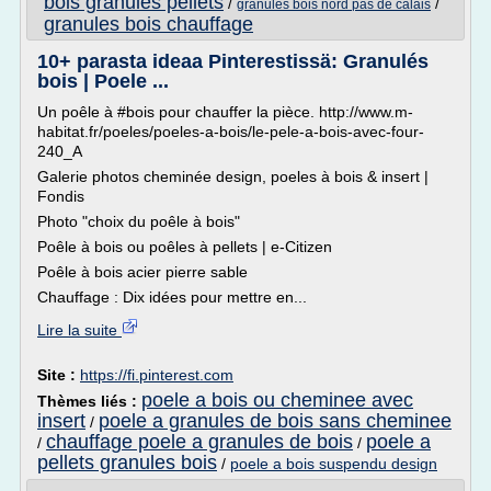
bois granules pellets
/
/
granules bois nord pas de calais
granules bois chauffage
10+ parasta ideaa Pinterestissä: Granulés
bois | Poele ...
Un poêle à #bois pour chauffer la pièce. http://www.m-
habitat.fr/poeles/poeles-a-bois/le-pele-a-bois-avec-four-
240_A
Galerie photos cheminée design, poeles à bois & insert |
Fondis
Photo "choix du poêle à bois"
Poêle à bois ou poêles à pellets | e-Citizen
Poêle à bois acier pierre sable
Chauffage : Dix idées pour mettre en...
Lire la suite
Site :
https://fi.pinterest.com
poele a bois ou cheminee avec
Thèmes liés :
insert
poele a granules de bois sans cheminee
/
chauffage poele a granules de bois
poele a
/
/
pellets granules bois
/
poele a bois suspendu design