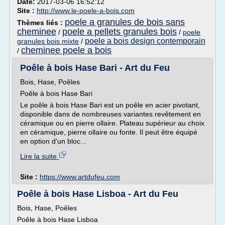
Date:
2017-03-06 16:52:12
Site :
http://www.le-poele-a-bois.com
poele a granules de bois sans
Thèmes liés :
cheminee
poele a pellets granules bois
/
/
poele
poele a bois design contemporain
granules bois mixte
/
cheminee poele a bois
/
Poêle à bois Hase Bari - Art du Feu
Bois, Hase, Poêles
Poêle à bois Hase Bari
Le poêle à bois Hase Bari est un poêle en acier pivotant,
disponible dans de nombreuses variantes revêtement en
céramique ou en pierre ollaire. Plateau supérieur au choix
en céramique, pierre ollaire ou fonte. Il peut être équipé
en option d'un bloc...
Lire la suite
Site :
https://www.artdufeu.com
Poêle à bois Hase Lisboa - Art du Feu
Bois, Hase, Poêles
Poêle à bois Hase Lisboa