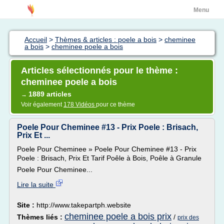
Menu
Accueil
>
Thèmes & articles : poele a bois
>
cheminee
a bois
>
cheminee poele a bois
Articles sélectionnés pour le thème :
cheminee poele a bois
1889 articles
→
Voir également
178 Vidéos
pour ce thème
Poele Pour Cheminee #13 - Prix Poele : Brisach,
Prix Et ...
Poele Pour Cheminee » Poele Pour Cheminee #13 - Prix
Poele : Brisach, Prix Et Tarif Poêle à Bois, Poêle à Granule
Poele Pour Cheminee...
Lire la suite
Site :
http://www.takepartph.website
cheminee poele a bois prix
Thèmes liés :
/
prix des