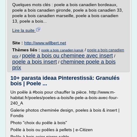
Quelques mots clés : poele a bois canadien bordeaux,
poele a bois canadien gironde, poele a bois canadien 33,
poele a bois canadien marseille, poele a bois canadien
13, poele a bois...
Lire la suite
Site :
http://www.willbert.net
Thèmes liés :
/
poele a bois canadien
poele a bois canadien kanuk
poele a bois ou cheminee avec insert
/
/
prix
poele a bois insert
cheminee poele a bois
/
prix
10+ parasta ideaa Pinterestissä: Granulés
bois | Poele ...
Un poêle à #bois pour chauffer la pièce. http://www.m-
habitat.fr/poeles/poeles-a-bois/le-pele-a-bois-avec-four-
240_A
Galerie photos cheminée design, poeles à bois & insert |
Fondis
Photo "choix du poêle à bois"
Poêle à bois ou poêles à pellets | e-Citizen
Poêle à bois acier pierre sable