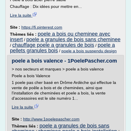
Chauffage : Dix idées pour mettre en...
Lire la suite
Site :
https://fi.pinterest.com
poele a bois ou cheminee avec
Thèmes liés :
insert
poele a granules de bois sans cheminee
/
chauffage poele a granules de bois
poele a
/
/
pellets granules bois
/
poele a bois suspendu design
poele a bois valence - 1PoelePascher.com
> nos secteurs et marques > poele a bois valence
Poele a bois Valence
1 poele pas cher basé en Drôme Ardèche qui effectue la
vente de poêle a bois et de cheminées, ainsi que
l'installation de cheminées et poele a bois, la vente
d'accessoires est le site numéro 1...
Lire la suite
Site :
http://www.1poelepascher.com
poele a granules de bois sans
Thèmes liés :