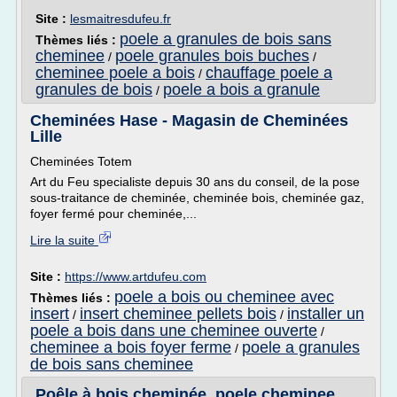
Site :
lesmaitresdufeu.fr
poele a granules de bois sans
Thèmes liés :
cheminee
poele granules bois buches
/
/
cheminee poele a bois
chauffage poele a
/
granules de bois
poele a bois a granule
/
Cheminées Hase - Magasin de Cheminées
Lille
Cheminées Totem
Art du Feu specialiste depuis 30 ans du conseil, de la pose
sous-traitance de cheminée, cheminée bois, cheminée gaz,
foyer fermé pour cheminée,...
Lire la suite
Site :
https://www.artdufeu.com
poele a bois ou cheminee avec
Thèmes liés :
insert
insert cheminee pellets bois
installer un
/
/
poele a bois dans une cheminee ouverte
/
cheminee a bois foyer ferme
poele a granules
/
de bois sans cheminee
Poêle à bois cheminée, poele cheminee