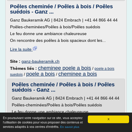
Poêles cheminée / Poêles à bois / Poêles
suédois - Ganz ...
Ganz Baukeramik AG | 8424 Embrach | +41 44 866 44 44
Poêles-cheminées/Poêles à bois/Poêles suédois
Le feu donne une ambiance chaleureuse
On rencontre des poêles à bois spacieux dont les...
Lire la suite
Site :
ganz-baukeramik.ch
cheminee poele a bois
Thèmes liés :
/
poele a bois
poele a bois
cheminee a bois
/
/
suedois
Poêles cheminée / Poêles à bois / Poêles
suédois - Ganz ...
Ganz Baukeramik AG | 8424 Embrach | +41 44 866 44 44
Poêles-cheminées/Poêles à bois/Poêles suédois
Le feu donne une ambiance chaleureuse
En poursuivant votre navigation sur ce site, vous acceptez
On rencontre des poêles à bois spacieux dont les...
X
l'utilisation de cookies pour vous proposer des contenus et
services adaptés à vos centres d'intérêts.
Lire la suite
En savoir plus