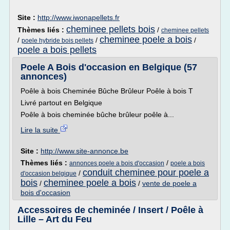
Site :
http://www.iwonapellets.fr
cheminee pellets bois
Thèmes liés :
/
cheminee pellets
cheminee poele a bois
/
/
/
poele hybride bois pellets
poele a bois pellets
Poele A Bois d'occasion en Belgique (57
annonces)
Poêle à bois Cheminée Bûche Brûleur Poêle à bois T
Livré partout en Belgique
Poêle à bois cheminée bûche brûleur poêle à...
Lire la suite
Site :
http://www.site-annonce.be
Thèmes liés :
/
annonces poele a bois d'occasion
poele a bois
conduit cheminee pour poele a
/
d'occasion belgique
bois
cheminee poele a bois
/
/
vente de poele a
bois d'occasion
Accessoires de cheminée / Insert / Poêle à
Lille – Art du Feu