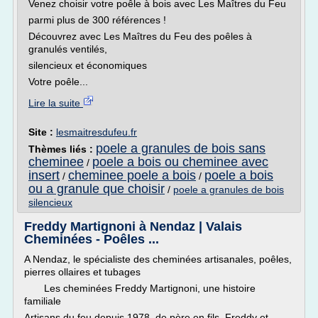
Venez choisir votre poêle à bois avec Les Maîtres du Feu
parmi plus de 300 références !
Découvrez avec Les Maîtres du Feu des poêles à
granulés ventilés,
silencieux et économiques
Votre poêle...
Lire la suite
Site :
lesmaitresdufeu.fr
poele a granules de bois sans
Thèmes liés :
cheminee
poele a bois ou cheminee avec
/
insert
cheminee poele a bois
poele a bois
/
/
ou a granule que choisir
/
poele a granules de bois
silencieux
Freddy Martignoni à Nendaz | Valais
Cheminées - Poêles ...
A Nendaz, le spécialiste des cheminées artisanales, poêles,
pierres ollaires et tubages
Les cheminées Freddy Martignoni, une histoire
familiale
Artisans du feu depuis 1978, de père en fils, Freddy et