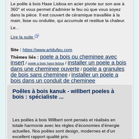
Le poêle à bois Hase Lisboa en acier pivote sur son axe à
360° et vous permet d'admirer le feu où que vous soyez
dans la pièce. Il est couvert de céramique travaillée à la
main, lisse ou ondulée, qui accumule et restitue la chaleur.
Le...
Lire la suite
Site :
https://www.artdufeu.com
poele a bois ou cheminee avec
Thèmes liés :
insert
installer un poele a bois
/
/
poele a bois hase lisboa
dans une cheminee ouverte
poele a granules
/
de bois sans cheminee
installer un poele a
/
bois dans un conduit de cheminee
Poêles à bois kanuk - willbert poeles à
bois : spécialiste ...
Les poêles à bois Willbert sont pensés et réalisés en
totale harmonie avec les règles d'économies d'énergie
actuelles. Nos poêles sont design, modernes et d'un
excellent rapport qualité prix.