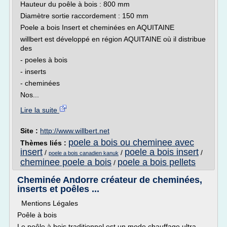
Hauteur du poêle à bois : 800 mm
Diamètre sortie raccordement : 150 mm
Poele a bois Insert et cheminées en AQUITAINE
willbert est développé en région AQUITAINE où il distribue
des
- poeles à bois
- inserts
- cheminées
Nos...
Lire la suite
Site :
http://www.willbert.net
poele a bois ou cheminee avec
Thèmes liés :
insert
poele a bois insert
/
/
/
poele a bois canadien kanuk
cheminee poele a bois
poele a bois pellets
/
Cheminée Andorre créateur de cheminées,
inserts et poêles ...
Mentions Légales
Poêle à bois
Le poêle à bois traditionnel est un mode chauffage ultra