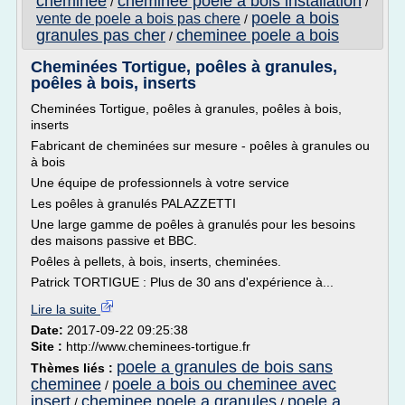
cheminee
cheminee poele a bois installation
/
/
poele a bois
vente de poele a bois pas chere
/
granules pas cher
cheminee poele a bois
/
Cheminées Tortigue, poêles à granules,
poêles à bois, inserts
Cheminées Tortigue, poêles à granules, poêles à bois,
inserts
Fabricant de cheminées sur mesure - poêles à granules ou
à bois
Une équipe de professionnels à votre service
Les poêles à granulés PALAZZETTI
Une large gamme de poêles à granulés pour les besoins
des maisons passive et BBC.
Poêles à pellets, à bois, inserts, cheminées.
Patrick TORTIGUE : Plus de 30 ans d'expérience à...
Lire la suite
Date:
2017-09-22 09:25:38
Site :
http://www.cheminees-tortigue.fr
poele a granules de bois sans
Thèmes liés :
cheminee
poele a bois ou cheminee avec
/
insert
cheminee poele a granules
poele a
/
/