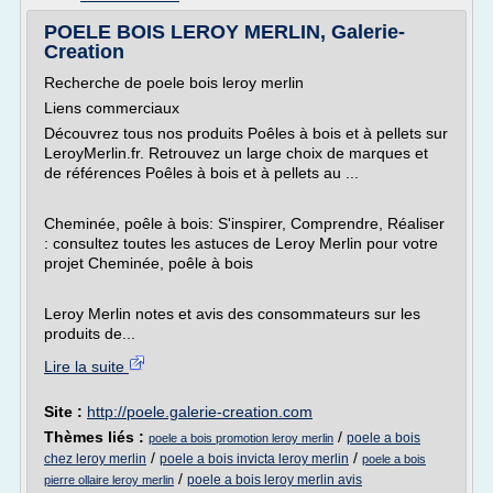
POELE BOIS LEROY MERLIN, Galerie-
Creation
Recherche de poele bois leroy merlin
Liens commerciaux
Découvrez tous nos produits Poêles à bois et à pellets sur
LeroyMerlin.fr. Retrouvez un large choix de marques et
de références Poêles à bois et à pellets au ...
Cheminée, poêle à bois: S'inspirer, Comprendre, Réaliser
: consultez toutes les astuces de Leroy Merlin pour votre
projet Cheminée, poêle à bois
Leroy Merlin notes et avis des consommateurs sur les
produits de...
Lire la suite
Site :
http://poele.galerie-creation.com
Thèmes liés :
/
poele a bois
poele a bois promotion leroy merlin
/
/
chez leroy merlin
poele a bois invicta leroy merlin
poele a bois
/
poele a bois leroy merlin avis
pierre ollaire leroy merlin