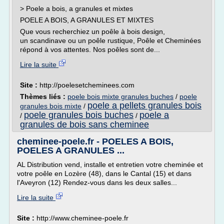
> Poele a bois, a granules et mixtes
POELE A BOIS, A GRANULES ET MIXTES
Que vous recherchiez un poêle à bois design,
un scandinave ou un poêle rustique, Poêle et Cheminées
répond à vos attentes. Nos poêles sont de...
Lire la suite
Site :
http://poelesetcheminees.com
Thèmes liés :
poele bois mixte granules buches
/
poele
poele a pellets granules bois
granules bois mixte
/
poele granules bois buches
poele a
/
/
granules de bois sans cheminee
cheminee-poele.fr - POELES A BOIS,
POELES A GRANULES ...
AL Distribution vend, installe et entretien votre cheminée et
votre poêle en Lozère (48), dans le Cantal (15) et dans
l'Aveyron (12) Rendez-vous dans les deux salles...
Lire la suite
Site :
http://www.cheminee-poele.fr