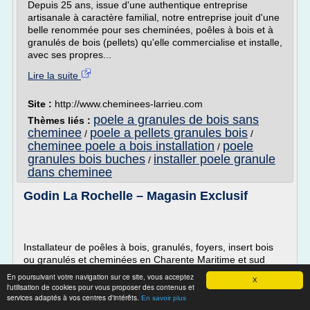
Depuis 25 ans, issue d'une authentique entreprise
artisanale à caractère familial, notre entreprise jouit d'une
belle renommée pour ses cheminées, poêles à bois et à
granulés de bois (pellets) qu'elle commercialise et installe,
avec ses propres...
Lire la suite
Site :
http://www.cheminees-larrieu.com
poele a granules de bois sans
Thèmes liés :
cheminee
poele a pellets granules bois
/
/
cheminee poele a bois installation
poele
/
granules bois buches
installer poele granule
/
dans cheminee
Godin La Rochelle – Magasin Exclusif
Installateur de poêles à bois, granulés, foyers, insert bois
ou granulés et cheminées en Charente Maritime et sud
Vendée
En poursuivant votre navigation sur ce site, vous acceptez
X
l'utilisation de cookies pour vous proposer des contenus et
services adaptés à vos centres d'intérêts.
En savoir plus
L'entreprise ETS BOIZEAU vous accueille à La Rochelle, du