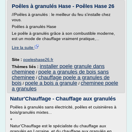
Poêles à granulés Hase - Poêles Hase 26
//Poêles à granulés : le meilleur du feu s'installe chez
vous.
Poêles à granulés Hase
Le poêle à granulés grâce à son combustible moderne,
est un mode de chauffage vraiment pratique,...
Lire la suite
Site :
poeleshase26.fr
installer poele granule dans
Thèmes liés :
cheminee
poele a granules de bois sans
/
cheminee
chauffage poele a granules de
/
bois
poele a bois a granule
cheminee poele
/
/
a granules
Natur'Chauffage - Chauffage aux granulés
Poêles à granulés sans électricité, poêles et cuisinières à
bois/granulés mixtes...
+
Natur'Chauffage est le spécialiste du chauffage aux
granulés en Lorraine et du chauffage aux granulés en