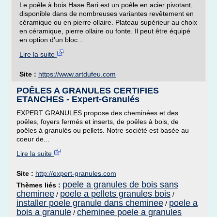
Le poêle à bois Hase Bari est un poêle en acier pivotant,
disponible dans de nombreuses variantes revêtement en
céramique ou en pierre ollaire. Plateau supérieur au choix
en céramique, pierre ollaire ou fonte. Il peut être équipé
en option d'un bloc...
Lire la suite
Site :
https://www.artdufeu.com
POÊLES A GRANULES CERTIFIES
ETANCHES - Expert-Granulés
EXPERT GRANULES propose des cheminées et des
poêles, foyers fermés et inserts, de poêles à bois, de
poêles à granulés ou pellets. Notre société est basée au
coeur de...
Lire la suite
Site :
http://expert-granules.com
poele a granules de bois sans
Thèmes liés :
cheminee
poele a pellets granules bois
/
/
installer poele granule dans cheminee
poele a
/
bois a granule
cheminee poele a granules
/