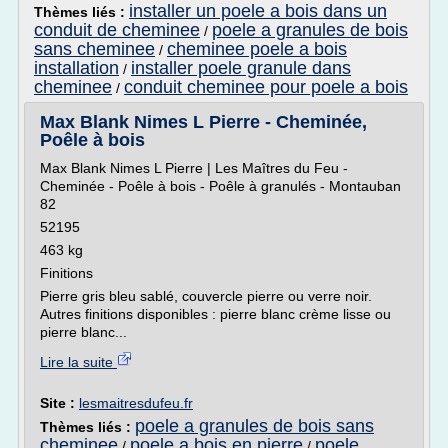
installer un poele a bois dans un
Thèmes liés :
conduit de cheminee
poele a granules de bois
/
sans cheminee
cheminee poele a bois
/
installation
installer poele granule dans
/
cheminee
conduit cheminee pour poele a bois
/
Max Blank Nimes L Pierre - Cheminée,
Poêle à bois
Max Blank Nimes L Pierre | Les Maîtres du Feu -
Cheminée - Poêle à bois - Poêle à granulés - Montauban
82
52195
463 kg
Finitions
Pierre gris bleu sablé, couvercle pierre ou verre noir.
Autres finitions disponibles : pierre blanc crème lisse ou
pierre blanc...
Lire la suite
Site :
lesmaitresdufeu.fr
poele a granules de bois sans
Thèmes liés :
cheminee
poele a bois en pierre
poele
/
/