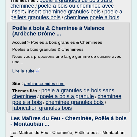
poele a granules de bois sans
Thèmes liés :
cheminee
poele a bois ou cheminee avec
/
insert
insert cheminee granules bois
poele a
/
/
pellets granules bois
cheminee poele a bois
/
Poêle à bois & Cheminée à Valence
(Ardèche Drôme ...
Accueil > Poêles à bois granulés & Cheminées
Poêles à bois granulés & Cheminées
Nous vous proposons une large gamme de cuisine avec
une...
Lire la suite
Site :
ambiance-nides.com
poele a granules de bois sans
Thèmes liés :
cheminee
poele a bois a granule
cheminee
/
/
poele a bois
cheminee granules bois
/
/
fabrication granules bois
Les Maîtres du Feu - Cheminée, Poêle à bois
- Montauban ...
Les Maîtres du Feu - Cheminée, Poêle à bois - Montauban,