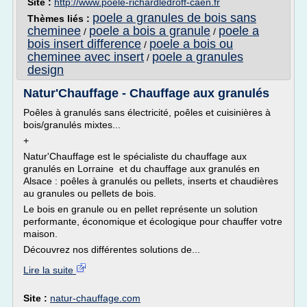
Site :
http://www.poele-richardledroff-caen.fr
poele a granules de bois sans
Thèmes liés :
cheminee
poele a bois a granule
poele a
/
/
bois insert difference
poele a bois ou
/
cheminee avec insert
poele a granules
/
design
Natur'Chauffage - Chauffage aux granulés
Poêles à granulés sans électricité, poêles et cuisinières à
bois/granulés mixtes...
+
Natur'Chauffage est le spécialiste du chauffage aux
granulés en Lorraine et du chauffage aux granulés en
Alsace : poêles à granulés ou pellets, inserts et chaudières
au granules ou pellets de bois.
Le bois en granule ou en pellet représente un solution
performante, économique et écologique pour chauffer votre
maison.
Découvrez nos différentes solutions de...
Lire la suite
Site :
natur-chauffage.com