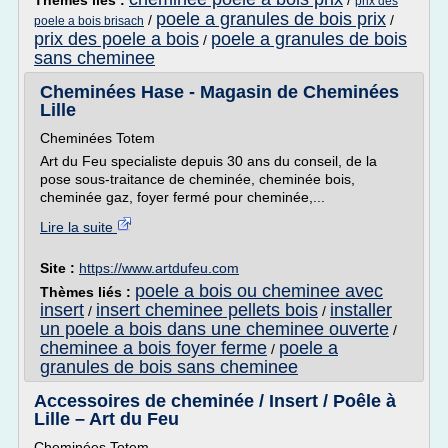
Thèmes liés :
/
prix des
poele a granules de bois prix
/
/
poele a bois brisach
prix des poele a bois
poele a granules de bois
/
sans cheminee
Cheminées Hase - Magasin de Cheminées
Lille
Cheminées Totem
Art du Feu specialiste depuis 30 ans du conseil, de la
pose sous-traitance de cheminée, cheminée bois,
cheminée gaz, foyer fermé pour cheminée,...
Lire la suite
Site :
https://www.artdufeu.com
poele a bois ou cheminee avec
Thèmes liés :
insert
insert cheminee pellets bois
installer
/
/
un poele a bois dans une cheminee ouverte
/
cheminee a bois foyer ferme
poele a
/
granules de bois sans cheminee
Accessoires de cheminée / Insert / Poêle à
Lille – Art du Feu
Cheminées Totem