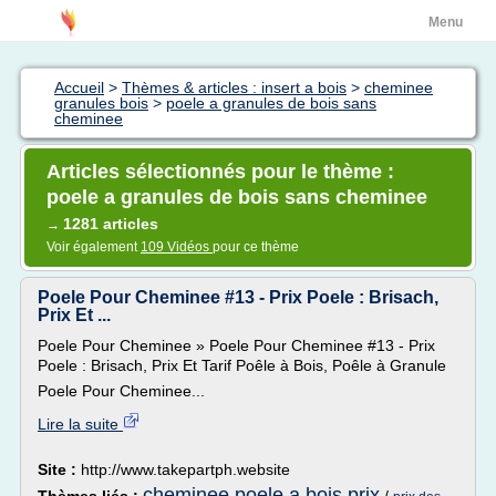
Menu
Accueil
>
Thèmes & articles : insert a bois
>
cheminee
granules bois
>
poele a granules de bois sans
cheminee
Articles sélectionnés pour le thème :
poele a granules de bois sans cheminee
1281 articles
→
Voir également
109 Vidéos
pour ce thème
Poele Pour Cheminee #13 - Prix Poele : Brisach,
Prix Et ...
Poele Pour Cheminee » Poele Pour Cheminee #13 - Prix
Poele : Brisach, Prix Et Tarif Poêle à Bois, Poêle à Granule
Poele Pour Cheminee...
Lire la suite
Site :
http://www.takepartph.website
cheminee poele a bois prix