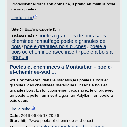
Professionnel dans son domaine, il prend en main la pose
de vos poêles...
Lire la suite
Site :
http://www.poele43.fr
poele a granules de bois sans
Thèmes liés :
cheminee
chauffage poele a granules de
/
bois
poele granules bois buches
poele a
/
/
bois ou cheminee avec insert
poele a bois a
/
granule
Poêles et cheminées à Montauban - poele-
et-cheminee-sud ...
Vous retrouverez, dans le magasin,les poêles à bois et
granulés, des cheminées métalliques, inserts à bois et
granulés bois. En fonctionnement vous avez le choix avec
un poêle à pellet, un insert à gaz, un Polyflam, un poêle à
bois et un...
Lire la suite
Date:
2018-06-05 12:20:26
Site :
http://www.poele-et-cheminee-sud-ouest.fr