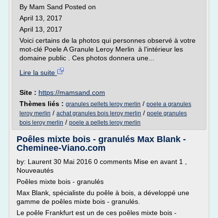
By Mam Sand Posted on
April 13, 2017
April 13, 2017
Voici certains de la photos qui personnes observé à votre
mot-clé Poele A Granule Leroy Merlin à l'intérieur les
domaine public . Ces photos donnera une...
Lire la suite
Site :
https://mamsand.com
Thèmes liés :
/
granules pellets leroy merlin
poele a granules
/
/
leroy merlin
achat granules bois leroy merlin
poele granules
/
bois leroy merlin
poele a pellets leroy merlin
Poêles mixte bois - granulés Max Blank -
Cheminee-Viano.com
by: Laurent 30 Mai 2016 0 comments Mise en avant 1 ,
Nouveautés
Poêles mixte bois - granulés
Max Blank, spécialiste du poêle à bois, a développé une
gamme de poêles mixte bois - granulés.
Le poêle Frankfurt est un de ces poêles mixte bois -