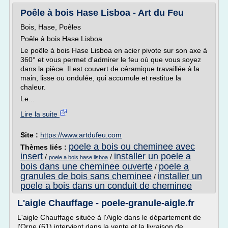
Poêle à bois Hase Lisboa - Art du Feu
Bois, Hase, Poêles
Poêle à bois Hase Lisboa
Le poêle à bois Hase Lisboa en acier pivote sur son axe à
360° et vous permet d'admirer le feu où que vous soyez
dans la pièce. Il est couvert de céramique travaillée à la
main, lisse ou ondulée, qui accumule et restitue la
chaleur.
Le...
Lire la suite
Site :
https://www.artdufeu.com
poele a bois ou cheminee avec
Thèmes liés :
insert
installer un poele a
/
/
poele a bois hase lisboa
bois dans une cheminee ouverte
poele a
/
granules de bois sans cheminee
installer un
/
poele a bois dans un conduit de cheminee
L'aigle Chauffage - poele-granule-aigle.fr
L'aigle Chauffage située à l'Aigle dans le département de
l'Orne (61) intervient dans la vente et la livraison de