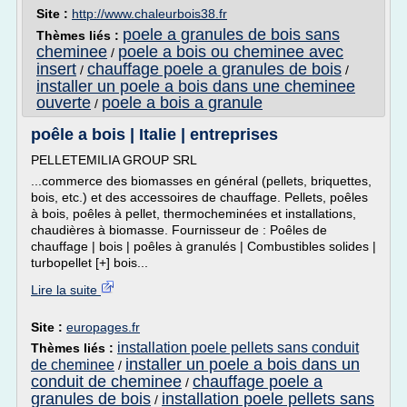
Site :
http://www.chaleurbois38.fr
poele a granules de bois sans
Thèmes liés :
cheminee
poele a bois ou cheminee avec
/
insert
chauffage poele a granules de bois
/
/
installer un poele a bois dans une cheminee
ouverte
poele a bois a granule
/
poêle a bois | Italie | entreprises
PELLETEMILIA GROUP SRL
...commerce des biomasses en général (pellets, briquettes,
bois, etc.) et des accessoires de chauffage. Pellets, poêles
à bois, poêles à pellet, thermocheminées et installations,
chaudières à biomasse. Fournisseur de : Poêles de
chauffage | bois | poêles à granulés | Combustibles solides |
turbopellet [+] bois...
Lire la suite
Site :
europages.fr
installation poele pellets sans conduit
Thèmes liés :
installer un poele a bois dans un
de cheminee
/
conduit de cheminee
chauffage poele a
/
granules de bois
installation poele pellets sans
/