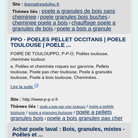
Site :
lesmaitresdufeu.fr
poele a granules de bois sans
Thèmes liés :
cheminee
poele granules bois buches
/
/
cheminee poele a bois
chauffage poele a
/
granules de bois
poele a bois a granule
/
PPO - POELES PELLET OCCITANS | POELE
TOULOUSE | POELE ...
FOIRE DE TOULOUPPO, P-P-O, Poêles toulouse,
cheminée toulous
e, Poêles et cheminée roques sur garonne, Pellets
toulouse, Poele pas cher toulouse, Poele à granulés
toulouse, Poele à bois toulouse, Cheminées...
Lire la suite
Site :
http://www.p-p-o.fr
Thèmes liés :
/
poele a pellets
poele a bois pas cher toulouse
poele a pellets
/
/
toulouse
poele a granules toulouse
granules bois
poele a bois granules pas cher
/
Achat poele laval : Bois, granules, mixtes -
Poêles et ...