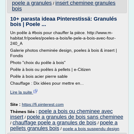
poele a granules
insert cheminee granules
/
bois
10+ parasta ideaa Pinterestissä: Granulés
bois | Poele ...
Un poêle à #bois pour chauffer la pièce. http://www.m-
habitat.fr/poeles/poeles-a-bois/le-pele-a-bois-avec-four-
240_A
Galerie photos cheminée design, poeles à bois & insert |
Fondis
Photo "choix du poêle à bois"
Poêle à bois ou poêles à pellets | e-Citizen
Poêle à bois acier pierre sable
Chauffage : Dix idées pour mettre en...
Lire la suite
Site :
https://fi.pinterest.com
poele a bois ou cheminee avec
Thèmes liés :
insert
poele a granules de bois sans cheminee
/
chauffage poele a granules de bois
poele a
/
/
pellets granules bois
/
poele a bois suspendu design