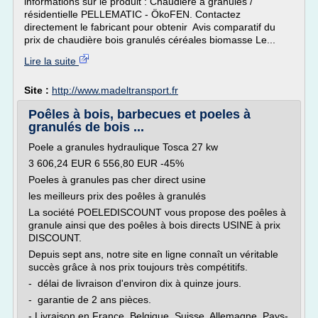
informations sur le produit : Chaudière à granulés /
résidentielle PELLEMATIC - ÖkoFEN. Contactez
directement le fabricant pour obtenir Avis comparatif du
prix de chaudière bois granulés céréales biomasse Le...
Lire la suite
Site :
http://www.madeltransport.fr
Poêles à bois, barbecues et poeles à
granulés de bois ...
Poele a granules hydraulique Tosca 27 kw
3 606,24 EUR 6 556,80 EUR -45%
Poeles à granules pas cher direct usine
les meilleurs prix des poêles à granulés
La société POELEDISCOUNT vous propose des poêles à
granule ainsi que des poêles à bois directs USINE à prix
DISCOUNT.
Depuis sept ans, notre site en ligne connaît un véritable
succès grâce à nos prix toujours très compétitifs.
- délai de livraison d'environ dix à quinze jours.
- garantie de 2 ans pièces.
- Livraison en France, Belgique, Suisse, Allemagne, Pays-