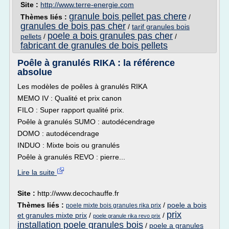
Site :
http://www.terre-energie.com
granule bois pellet pas chere
Thèmes liés :
/
granules de bois pas cher
/
tarif granules bois
poele a bois granules pas cher
pellets
/
/
fabricant de granules de bois pellets
Poêle à granulés RIKA : la référence
absolue
Les modèles de poêles à granulés RIKA
MEMO IV : Qualité et prix canon
FILO : Super rapport qualité prix.
Poêle à granulés SUMO : autodécendrage
DOMO : autodécendrage
INDUO : Mixte bois ou granulés
Poêle à granulés REVO : pierre...
Lire la suite
Site :
http://www.decochauffe.fr
Thèmes liés :
/
poele a bois
poele mixte bois granules rika prix
prix
et granules mixte prix
/
/
poele granule rika revo prix
installation poele granules bois
/
poele a granules