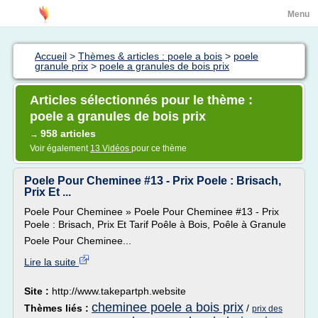
Menu
Accueil
>
Thèmes & articles : poele a bois
>
poele
granule prix
>
poele a granules de bois prix
Articles sélectionnés pour le thème :
poele a granules de bois prix
958 articles
→
Voir également
13 Vidéos
pour ce thème
Poele Pour Cheminee #13 - Prix Poele : Brisach,
Prix Et ...
Poele Pour Cheminee » Poele Pour Cheminee #13 - Prix
Poele : Brisach, Prix Et Tarif Poêle à Bois, Poêle à Granule
Poele Pour Cheminee...
Lire la suite
Site :
http://www.takepartph.website
cheminee poele a bois prix
Thèmes liés :
/
prix des