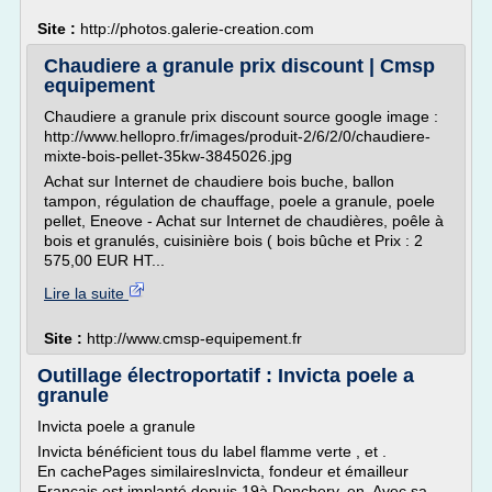
Site :
http://photos.galerie-creation.com
Chaudiere a granule prix discount | Cmsp
equipement
Chaudiere a granule prix discount source google image :
http://www.hellopro.fr/images/produit-2/6/2/0/chaudiere-
mixte-bois-pellet-35kw-3845026.jpg
Achat sur Internet de chaudiere bois buche, ballon
tampon, régulation de chauffage, poele a granule, poele
pellet, Eneove - Achat sur Internet de chaudières, poêle à
bois et granulés, cuisinière bois ( bois bûche et Prix : 2
575,00 EUR HT...
Lire la suite
Site :
http://www.cmsp-equipement.fr
Outillage électroportatif : Invicta poele a
granule
Invicta poele a granule
Invicta bénéficient tous du label flamme verte , et .
En cachePages similairesInvicta, fondeur et émailleur
Français est implanté depuis 19à Donchery, en. Avec sa