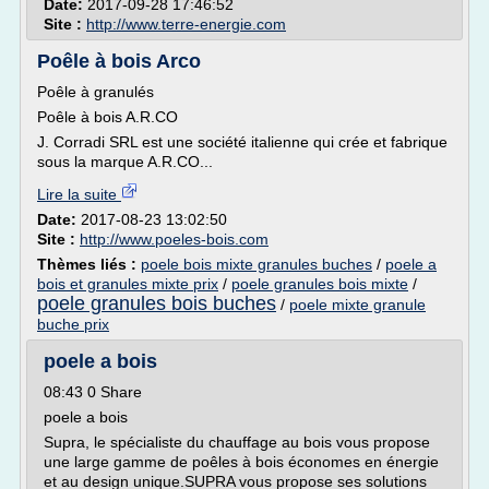
Date:
2017-09-28 17:46:52
Site :
http://www.terre-energie.com
Poêle à bois Arco
Poêle à granulés
Poêle à bois A.R.CO
J. Corradi SRL est une société italienne qui crée et fabrique
sous la marque A.R.CO...
Lire la suite
Date:
2017-08-23 13:02:50
Site :
http://www.poeles-bois.com
Thèmes liés :
poele bois mixte granules buches
/
poele a
bois et granules mixte prix
/
poele granules bois mixte
/
poele granules bois buches
/
poele mixte granule
buche prix
poele a bois
08:43 0 Share
poele a bois
Supra, le spécialiste du chauffage au bois vous propose
une large gamme de poêles à bois économes en énergie
et au design unique.SUPRA vous propose ses solutions