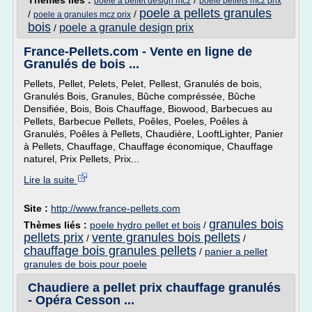
Thèmes liés :
/
poele a pellet design mcz
poele pellets mcz prix
poele a pellets granules
/
/
poele a granules mcz prix
bois
poele a granule design prix
/
France-Pellets.com - Vente en ligne de
Granulés de bois ...
Pellets, Pellet, Pelets, Pelet, Pellest, Granulés de bois,
Granulés Bois, Granules, Bûche compréssée, Bûche
Densifiée, Bois, Bois Chauffage, Biowood, Barbecues au
Pellets, Barbecue Pellets, Poêles, Poeles, Poêles à
Granulés, Poêles à Pellets, Chaudière, LooftLighter, Panier
à Pellets, Chauffage, Chauffage économique, Chauffage
naturel, Prix Pellets, Prix...
Lire la suite
Site :
http://www.france-pellets.com
granules bois
Thèmes liés :
poele hydro pellet et bois
/
pellets prix
vente granules bois pellets
/
/
chauffage bois granules pellets
/
panier a pellet
granules de bois pour poele
Chaudiere a pellet prix chauffage granulés
- Opéra Cesson ...