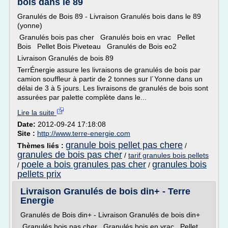
bois dans le 89
Granulés de Bois 89 - Livraison Granulés bois dans le 89
(yonne)
Granulés bois pas cher Granulés bois en vrac Pellet
Bois Pellet Bois Piveteau Granulés de Bois eo2
Livraison Granulés de bois 89
TerrÉnergie assure les livraisons de granulés de bois par
camion souffleur à partir de 2 tonnes sur l´Yonne dans un
délai de 3 à 5 jours. Les livraisons de granulés de bois sont
assurées par palette complète dans le...
Lire la suite
Date:
2012-09-24 17:18:08
Site :
http://www.terre-energie.com
granule bois pellet pas chere
Thèmes liés :
/
granules de bois pas cher
/
tarif granules bois pellets
poele a bois granules pas cher
granules bois
/
/
pellets prix
Livraison Granulés de bois din+ - Terre
Energie
Granulés de Bois din+ - Livraison Granulés de bois din+
Granulés bois pas cher Granulés bois en vrac Pellet