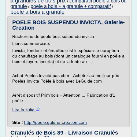
a granules de bois prix
comparatif poele a bois ou
/
granule
poele a bois + a granule + comparatif
/
/
poele a bois a granule
POELE BOIS SUSPENDU INVICTA, Galerie-
Creation
Recherche de poele bois suspendu invicta
Liens commerciaux
Invicta, fondeur et émailleur est le spécialiste européen
du chauffage au bois (dont un catalogue fourni en poêle à
bois et foyers-inserts) et de la fonte au ...
Achat Poeles Invicta pas cher - Acheter au meilleur prix
Poeles Invicta Poêle à bois avec LeGuide.com
Arrêt dispositif Prim'bois » Attention ... Fabrication d'1
poêle...
Lire la suite
Site :
http://poele.galerie-creation.com
Granulés de Bois 89 - Livraison Granulés