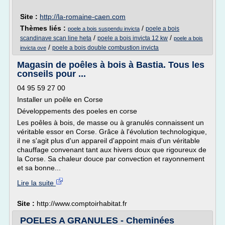
Site :
http://la-romaine-caen.com
Thèmes liés :
/
poele a bois
poele a bois suspendu invicta
/
/
scandinave scan line heta
poele a bois invicta 12 kw
poele a bois
/
poele a bois double combustion invicta
invicta ove
Magasin de poêles à bois à Bastia. Tous les
conseils pour ...
04 95 59 27 00
Installer un poêle en Corse
Développements des poeles en corse
Les poêles à bois, de masse ou à granulés connaissent un
véritable essor en Corse. Grâce à l'évolution technologique,
il ne s'agit plus d'un appareil d'appoint mais d'un véritable
chauffage convenant tant aux hivers doux que rigoureux de
la Corse. Sa chaleur douce par convection et rayonnement
et sa bonne...
Lire la suite
Site :
http://www.comptoirhabitat.fr
POELES A GRANULES - Cheminées