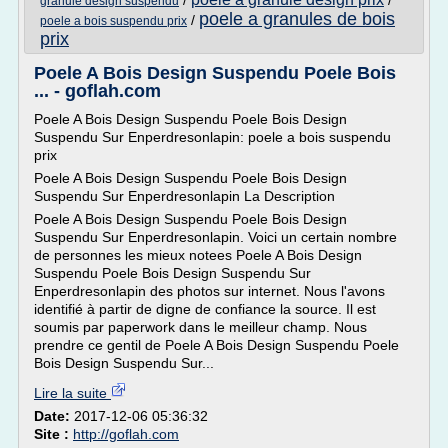
/
/
granule design suspendu
poele a granules de bois
/
poele a bois suspendu prix
prix
Poele A Bois Design Suspendu Poele Bois
... - goflah.com
Poele A Bois Design Suspendu Poele Bois Design
Suspendu Sur Enperdresonlapin: poele a bois suspendu
prix
Poele A Bois Design Suspendu Poele Bois Design
Suspendu Sur Enperdresonlapin La Description
Poele A Bois Design Suspendu Poele Bois Design
Suspendu Sur Enperdresonlapin. Voici un certain nombre
de personnes les mieux notees Poele A Bois Design
Suspendu Poele Bois Design Suspendu Sur
Enperdresonlapin des photos sur internet. Nous l'avons
identifié à partir de digne de confiance la source. Il est
soumis par paperwork dans le meilleur champ. Nous
prendre ce gentil de Poele A Bois Design Suspendu Poele
Bois Design Suspendu Sur...
Lire la suite
Date:
2017-12-06 05:36:32
Site :
http://goflah.com