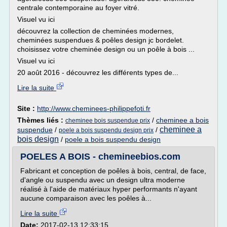
centrale contemporaine au foyer vitré.
Visuel vu ici
découvrez la collection de cheminées modernes,
cheminées suspendues & poêles design jc bordelet.
choisissez votre cheminée design ou un poêle à bois ...
Visuel vu ici
20 août 2016 - découvrez les différents types de...
Lire la suite
Site :
http://www.cheminees-philippefoti.fr
Thèmes liés :
/
cheminee a bois
cheminee bois suspendue prix
cheminee a
suspendue
/
/
poele a bois suspendu design prix
bois design
/
poele a bois suspendu design
POELES A BOIS - chemineebios.com
Fabricant et conception de poêles à bois, central, de face,
d'angle ou suspendu avec un design ultra moderne
réalisé à l'aide de matériaux hyper performants n'ayant
aucune comparaison avec les poêles à...
Lire la suite
Date:
2017-02-13 12:33:15