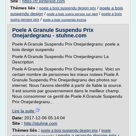
Site :
https://fr.pinterest.com
Thèmes liés :
/
poele a bois
poele a bois suspendu design prix
suspendu design
/
/
poele a bois
poele a bois supra persee sur pied
/
supra persee prix
poele a bois suspendu invicta
Poele A Granule Suspendu Prix
Onejardegranu - stuhne.com
Poele A Granule Suspendu Prix Onejardegranu: poele a
bois design suspendu
Poele A Granule Suspendu Prix Onejardegranu La
Description
Poele A Granule Suspendu Prix Onejardegranu. Voici un
certain nombre de personnes les mieux notees Poele A
Granule Suspendu Prix Onejardegranu des photos sur
internet. Nous l'avons identifié à partir de fiable la source.
Il est soumis par gouvernement dans le meilleur champ.
Nous consommer ce gentil de Poele A Granule Suspendu
Prix Onejardegranu...
Lire la suite
Date:
2017-12-06 05:14:04
Site :
http://stuhne.com
Thèmes liés :
/
poele a bois suspendu design prix
poele
poele a granule design prix