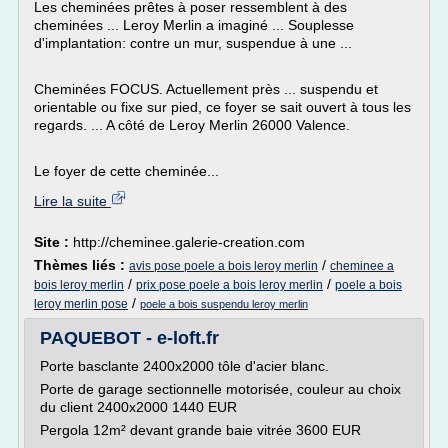
Les cheminées prêtes à poser ressemblent à des
cheminées ... Leroy Merlin a imaginé ... Souplesse
d'implantation: contre un mur, suspendue à une ...
Cheminées FOCUS. Actuellement près ... suspendu et
orientable ou fixe sur pied, ce foyer se sait ouvert à tous les
regards. ... A côté de Leroy Merlin 26000 Valence.
Le foyer de cette cheminée...
Lire la suite
Site :
http://cheminee.galerie-creation.com
Thèmes liés :
/
avis pose poele a bois leroy merlin
cheminee a
/
/
bois leroy merlin
prix pose poele a bois leroy merlin
poele a bois
/
leroy merlin pose
poele a bois suspendu leroy merlin
PAQUEBOT - e-loft.fr
Porte basclante 2400x2000 tôle d'acier blanc.
Porte de garage sectionnelle motorisée, couleur au choix
du client 2400x2000 1440 EUR
Pergola 12m² devant grande baie vitrée 3600 EUR