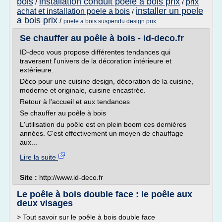
bois
installation conduit poele a bois prix
prix
/
/
installer un poele
achat et installation poele a bois
/
a bois prix
/
poele a bois suspendu design prix
Se chauffer au poêle à bois - id-deco.fr
ID-deco vous propose différentes tendances qui
traversent l'univers de la décoration intérieure et
extérieure.
Déco pour une cuisine design, décoration de la cuisine,
moderne et originale, cuisine encastrée.
Retour à l'accueil et aux tendances
Se chauffer au poêle à bois
L'utilisation du poêle est en plein boom ces dernières
années. C'est effectivement un moyen de chauffage
aux...
Lire la suite
Site :
http://www.id-deco.fr
Le poêle à bois double face : le poêle aux
deux visages
> Tout savoir sur le poêle à bois double face