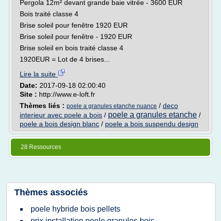
Pergola 12m² devant grande baie vitrée - 3600 EUR
Bois traité classe 4
Brise soleil pour fenêtre 1920 EUR
Brise soleil pour fenêtre - 1920 EUR
Brise soleil en bois traité classe 4
1920EUR = Lot de 4 brises...
Lire la suite
Date:
2017-09-18 02:00:40
Site :
http://www.e-loft.fr
Thèmes liés :
/
deco
poele a granules etanche nuance
poele a granules etanche
interieur avec poele a bois
/
/
poele a bois design blanc
/
poele a bois suspendu design
28 Ressources
Thèmes associés
poele hybride bois pellets
prix installation poele granules bois