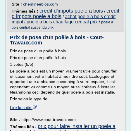
Site :
chemineebios.com
credit d'impots poele a bois
credit
Thèmes liés :
/
d impots poele a bois
achat poele a bois credit
/
impot
poele a bois chauffage central prix
/
/
poele a
bois central suspendu prix
Prix de pose d'un poêle à bois - Cout-
Travaux.com
Prix de pose d'un poêle à bois
Prix de pose d'un poêle à bois
1 votes (5/5)
Le poêle à bois est un moyen vraiment utile pour chauffer
efficacement votre habitat à moindre coût. Ecologique et
apportant une ambiance cocooning à votre espace, il est
cependant vu comme un moyen aussi coûteux à installer.
Néanmoins ceci dépend de quel poêle à bois est installé.
Prix selon le type de...
Lire la suite
Site :
https://www.cout-travaux.com
prix pour faire installer un poele a
Thèmes liés :