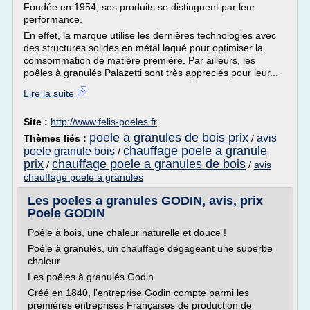
Fondée en 1954, ses produits se distinguent par leur
performance.
En effet, la marque utilise les dernières technologies avec
des structures solides en métal laqué pour optimiser la
comsommation de matière première. Par ailleurs, les
poêles à granulés Palazetti sont très appreciés pour leur...
Lire la suite
Site :
http://www.felis-poeles.fr
poele a granules de bois prix
avis
Thèmes liés :
/
chauffage poele a granule
poele granule bois
/
prix
chauffage poele a granules de bois
/
/
avis
chauffage poele a granules
Les poeles a granules GODIN, avis, prix
Poele GODIN
Poêle à bois, une chaleur naturelle et douce !
Poêle à granulés, un chauffage dégageant une superbe
chaleur
Les poêles à granulés Godin
Créé en 1840, l'entreprise Godin compte parmi les
premières entreprises Françaises de production de