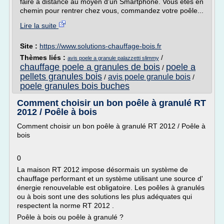
faire à distance au moyen d'un Smartphone. Vous êtes en
chemin pour rentrer chez vous, commandez votre poêle...
Lire la suite
Site :
https://www.solutions-chauffage-bois.fr
Thèmes liés :
/
avis poele a granule palazzetti slimmy
chauffage poele a granules de bois
poele a
/
pellets granules bois
avis poele granule bois
/
/
poele granules bois buches
Comment choisir un bon poêle à granulé RT
2012 / Poêle à bois
Comment choisir un bon poêle à granulé RT 2012 / Poêle à
bois
0
La maison RT 2012 impose désormais un système de
chauffage performant et un système utilisant une source d'
énergie renouvelable est obligatoire. Les poêles à granulés
ou à bois sont une des solutions les plus adéquates qui
respectent la norme RT 2012 .
Poêle à bois ou poêle à granulé ?