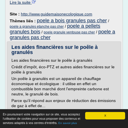
Lire la suite
Site :
http://www.guidemaisonecologique.com
poele a bois granules pas cher
Thèmes liés :
/
poele a pellets
/
poele a granules etanche pas cher
granules bois
poele a
/
/
poele granule ventouse pas cher
granules pas cher
Les aides financières sur le poêle à
granulés
Les aides financières sur le poêle à granulés
Crédit d'impôt, éco-PTZ et autres aides financières sur le
poêle à granulés
Un poêle à granulés est un appareil de chauffage
économique et écologique : il utilise en effet un
combustible bon marché dont l'empreinte carbone est
neutre, le granulé de bois.
Parce qu'il répond aux enjeux de réduction des émissions
de gaz à effet de...
En poursuivant votre navigation sur ce site, vous acceptez
Lire la suite
X
l'utilisation de cookies pour vous proposer des contenus et
services adaptés à vos centres d'intérêts.
En savoir plus
Site :
http://www.rouchenergies.fr