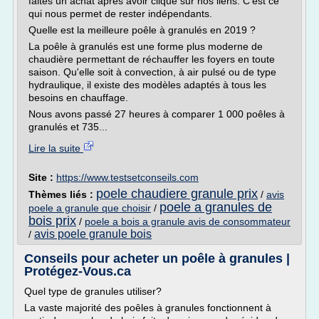
faites un achat après avoir cliqué sur nos liens. C'est ce
qui nous permet de rester indépendants.
Quelle est la meilleure poêle à granulés en 2019 ?
La poêle à granulés est une forme plus moderne de
chaudière permettant de réchauffer les foyers en toute
saison. Qu'elle soit à convection, à air pulsé ou de type
hydraulique, il existe des modèles adaptés à tous les
besoins en chauffage.
Nous avons passé 27 heures à comparer 1 000 poêles à
granulés et 735...
Lire la suite
Site :
https://www.testsetconseils.com
poele chaudiere granule prix
Thèmes liés :
/
avis
poele a granules de
poele a granule que choisir
/
bois prix
/
poele a bois a granule avis de consommateur
avis poele granule bois
/
Conseils pour acheter un poêle à granules |
Protégez-Vous.ca
Quel type de granules utiliser?
La vaste majorité des poêles à granules fonctionnent à