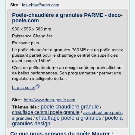
Site :
les-chauffages.com
Poêle-chaudière à granules PARME - deco-
poele.com
930 x 555 x 585 mm
Puissance Chaudière
En savoir plus
Le poêle chaudière à granules PARME est un poêle assez
puissant parfait pour le chauffage central de superficies
allant jusqu'à 150m².
C'est un poêle moderne au design contemporain affichant
de belles performances. Son programmateur permet une
régulation intelligente de la...
Lire la suite
Site :
http://www.deco-poele.com
poele chaudiere granule
Thèmes liés :
/
chauffage central poele granule
/
avis chauffage poele
chauffage poele a granules
poele a
a granules
/
/
granules design
Ce que nous pensons du poêle Maurer :