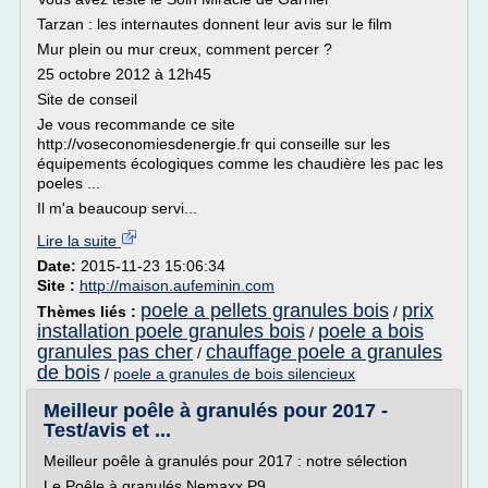
Tarzan : les internautes donnent leur avis sur le film
Mur plein ou mur creux, comment percer ?
25 octobre 2012 à 12h45
Site de conseil
Je vous recommande ce site
http://voseconomiesdenergie.fr qui conseille sur les
équipements écologiques comme les chaudière les pac les
poeles ...
Il m'a beaucoup servi...
Lire la suite
Date:
2015-11-23 15:06:34
Site :
http://maison.aufeminin.com
poele a pellets granules bois
prix
Thèmes liés :
/
installation poele granules bois
poele a bois
/
granules pas cher
chauffage poele a granules
/
de bois
/
poele a granules de bois silencieux
Meilleur poêle à granulés pour 2017 -
Test/avis et ...
Meilleur poêle à granulés pour 2017 : notre sélection
Le Poêle à granulés Nemaxx P9