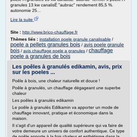
granules 13 kw canalisÉ "aubrac" rendement 85,5 %.
autonomie 25...
Lire la suite
Site :
http://www.brico-chauffage.fr
Thèmes liés :
installation poele granule canalisable
/
poele a pellets granules bois
avis poele granule
/
chauffage
bois
/
avis chauffage poele a granules
/
poele a granules de bois
Les poêles à granulés edikamin, avis, prix
sur les poeles ...
Poêle à bois, une chaleur naturelle et douce !
Poêle à granulés, un chauffage dégageant une superbe
chaleur
Les poêles à granulés edikamin
Le poêle à granulés Edilkamin va apporter un mode de
chauffage innovant, pratique et économique dans la
maison.
Il s'agit d'un appareil de qualité supérieure qui va faire de
votre demeure un univers de confort authentique. Ce type
de poêle apporte à la fois chaleur et esthétisme dans la