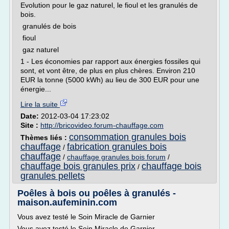
Evolution pour le gaz naturel, le fioul et les granulés de
bois.
granulés de bois
fioul
gaz naturel
1 - Les économies par rapport aux énergies fossiles qui
sont, et vont être, de plus en plus chères. Environ 210
EUR la tonne (5000 kWh) au lieu de 300 EUR pour une
énergie...
Lire la suite
Date:
2012-03-04 17:23:02
Site :
http://bricovideo.forum-chauffage.com
consommation granules bois
Thèmes liés :
chauffage
fabrication granules bois
/
chauffage
/
chauffage granules bois forum
/
chauffage bois granules prix
chauffage bois
/
granules pellets
Poêles à bois ou poêles à granulés -
maison.aufeminin.com
Vous avez testé le Soin Miracle de Garnier
Vous avez testé le Soin Miracle de Garnier