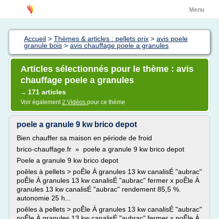
Menu
Accueil
>
Thèmes & articles : pellets prix
>
avis poele
granule bois
>
avis chauffage poele a granules
Articles sélectionnés pour le thème : avis
chauffage poele a granules
171 articles
→
Voir également
2 Vidéos
pour ce thème
poele a granule 9 kw brico depot
Bien chauffer sa maison en période de froid
brico-chauffage.fr » poele a granule 9 kw brico depot
Poele a granule 9 kw brico depot
poêles à pellets > poÊle À granules 13 kw canalisÉ "aubrac"
poÊle À granules 13 kw canalisÉ "aubrac" fermer x poÊle À
granules 13 kw canalisÉ "aubrac" rendement 85,5 %.
autonomie 25 h...
poêles à pellets > poÊle À granules 13 kw canalisÉ "aubrac"
poÊle À granules 13 kw canalisÉ "aubrac" fermer x poÊle À