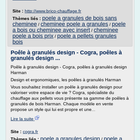
Site :
http://www.brico-chauffage.fr
poele a granules de bois sans
Thèmes liés :
cheminee
cheminee poele a granules
poele
/
/
a bois ou cheminee avec insert
cheminee
/
poele a bois prix
poele a pellets granules
/
bois
Poêle à granulés design - Cogra, poêles à
granulés design ...
Poêle à granulés design - Cogra, poêles à granulés design
Harman
Design et ergonomiques, les poêles à granulés Harman
Vous souhaitez installer un poêle à granulés design pour
valoriser votre espace de vie ? Cogra, spécialiste du
chauffage aux pellets vous présente sa gamme de poêles à
granulés de bois Harman. Chaque modèle en vente
propose un style qui lui est propre et une...
Lire la suite
Site :
cogra.fr
poele a granules design
poele a
Thèmes liés :
/