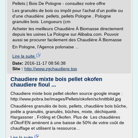
Pellets | Bois De Pologne - consultez notre offre
Les granulés de bois ou impôt pour l'achat d'un poêle ou
d'une chaudière. pellets, pellets Pologne , Pologne
granulés bois. Longueurs (cm
Acheter les meilleurs Chaudière À Biomasse directement
depuis les usines La Pologne sur Alibaba.com. Pouvoir
aussi se procurer facilement des Chaudière À Biomasse
En Pologne, l'Agence polonaise ...
Lire la suite
Date:
2016-11-17 08:56:38
Site :
http://www.zgchaudiere.top
Chaudiere mixte bois pellet okofen
chaudiere fioul ...
Chaudiere mixte bois pellet okofen source google image :
http://www.pobra.be/images/Pellets/okofen/schnittbild.jpg
Chaudières granulés de bois, pellets, chaudière bois bûche,
poêle a granulés, granulés, bûches, mixte, déchiqueté.
Hargassner , Fröling et Okofen. Plus de Les chaudières
d'ÖkoFEN amènent à une baisse de 50% de votre coût de
chauffage et utilisent la ressource...
Lire la suite