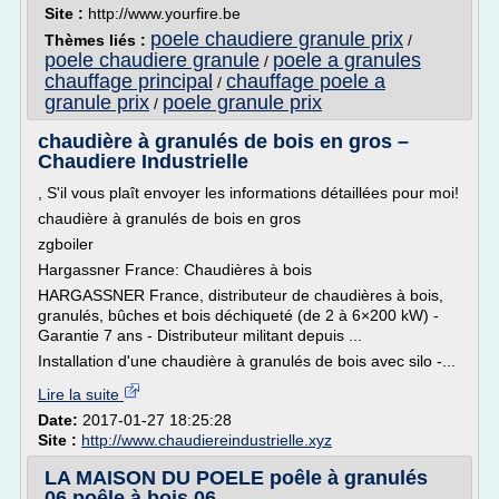
Site :
http://www.yourfire.be
poele chaudiere granule prix
Thèmes liés :
/
poele chaudiere granule
poele a granules
/
chauffage principal
chauffage poele a
/
granule prix
poele granule prix
/
chaudière à granulés de bois en gros –
Chaudiere Industrielle
, S'il vous plaît envoyer les informations détaillées pour moi!
chaudière à granulés de bois en gros
zgboiler
Hargassner France: Chaudières à bois
HARGASSNER France, distributeur de chaudières à bois,
granulés, bûches et bois déchiqueté (de 2 à 6×200 kW) -
Garantie 7 ans - Distributeur militant depuis ...
Installation d'une chaudière à granulés de bois avec silo -...
Lire la suite
Date:
2017-01-27 18:25:28
Site :
http://www.chaudiereindustrielle.xyz
LA MAISON DU POELE poêle à granulés
06 poêle à bois 06 ...