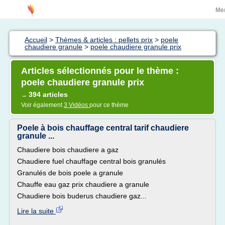
Me
Accueil
>
Thèmes & articles : pellets prix
>
poele
chaudiere granule
>
poele chaudiere granule prix
Articles sélectionnés pour le thème :
poele chaudiere granule prix
394 articles
→
Voir également
3 Vidéos
pour ce thème
Poele à bois chauffage central tarif chaudiere
granule ...
Chaudiere bois chaudiere a gaz
Chaudiere fuel chauffage central bois granulés
Granulés de bois poele a granule
Chauffe eau gaz prix chaudiere a granule
Chaudiere bois buderus chaudiere gaz...
Lire la suite