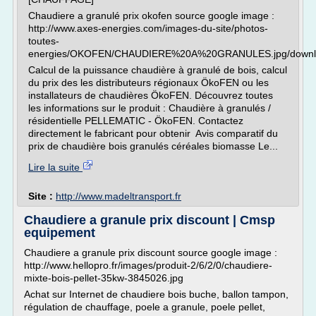
Chaudiere a granulé prix okofen source google image :
http://www.axes-energies.com/images-du-site/photos-
toutes-
energies/OKOFEN/CHAUDIERE%20A%20GRANULES.jpg/downl
Calcul de la puissance chaudière à granulé de bois, calcul
du prix des les distributeurs régionaux ÖkoFEN ou les
installateurs de chaudières ÖkoFEN. Découvrez toutes
les informations sur le produit : Chaudière à granulés /
résidentielle PELLEMATIC - ÖkoFEN. Contactez
directement le fabricant pour obtenir Avis comparatif du
prix de chaudière bois granulés céréales biomasse Le...
Lire la suite
Site :
http://www.madeltransport.fr
Chaudiere a granule prix discount | Cmsp
equipement
Chaudiere a granule prix discount source google image :
http://www.hellopro.fr/images/produit-2/6/2/0/chaudiere-
mixte-bois-pellet-35kw-3845026.jpg
Achat sur Internet de chaudiere bois buche, ballon tampon,
régulation de chauffage, poele a granule, poele pellet,