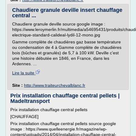
Chaudiere granule deville insert chauffage
central ...
Chaudiere granule deville source google image :
https://www.leroymerlin.fr/multimedia/a54695431/produits/chaud
electrique-standard-calideal-lydil-12-mono.jpg
Gamme complète de chaudières gaz basse température
ou condensation de 4 à Gamme complète de chaudières
bois (bûches et granulés) de 5,7 à 100 kW. Deville c'est
une histoire débutée en 1846, en France, dans les
Ardennes. ...
Lire la suite
Site :
http://www.traiteurchevalblanc.fr
Prix installation chauffage central pellets |
Madeltransport
Prix installation chauffage central pellets
[CHAUFFAGE]
Prix installation chauffage central pellets source google
image : https://www.quelleenergie.fr/magazine/wp-
content/uploads/2014/04/installation-chauffage-central-