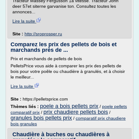
Tracteur Massey Fergusson 1à vitesse. Tracteur John
deer 57et siterne garvanise ton. Consultez toutes les
annonces...
Lire la suite
Site :
http://sroprosper.ru
Comparez les prix des pellets de bois et
marchands près de ...
Prix et marchands de pellets de bois
PelletsPrice vous aide à comparer les prix des pellets de
bois pour votre poêle ou chaudière à granulés, et à choisir
le meilleur...
Lire la suite
Site :
https://pelletsprice.com
poele a bois pellets prix
Thèmes liés :
/
poele pellets
prix chaudiere pellets bois
comparatif prix
/
/
granules bois pellets prix
/
comparatif prix chaudiere
bois granules
Chaudière à buches ou chaudières à