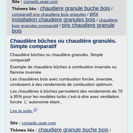
Site :
conseils.xpair.com
chaudiere granule buche bois
Thèmes liés :
/
prix
comparatif prix chaudiere bois granules
/
installation chaudiere granules bois
/
chaudiere
prix chaudiere granule
bois granules comparatif
/
bois
Chaudière bûches ou chaudière granulés.
Simple comparatif
Chaudière bûches ou chaudière granulés. Simple
comparatif
Exemple de chaudière bûches à combustion inversée ou
flamme inversée
Les chaudières bois avec combustion forcée, inversée,
conduisent à des rendements de combustion optimum.
Les chaudières à bûches permettent des rendements de 70
à 85% pour les modèles turbo c'est-à-dire avec ventilation
forcée. L' autonomie étant...
Lire la suite
Site :
conseils.xpair.com
chaudiere granule buche bois
Thèmes liés :
/