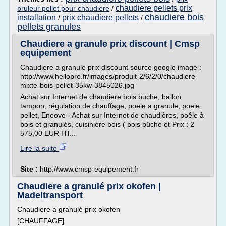
chaudiere pellets prix
bruleur pellet pour chaudiere
/
chaudiere bois
installation
prix chaudiere pellets
/
/
pellets granules
Chaudiere a granule prix discount | Cmsp
equipement
Chaudiere a granule prix discount source google image :
http://www.hellopro.fr/images/produit-2/6/2/0/chaudiere-
mixte-bois-pellet-35kw-3845026.jpg
Achat sur Internet de chaudiere bois buche, ballon
tampon, régulation de chauffage, poele a granule, poele
pellet, Eneove - Achat sur Internet de chaudières, poêle à
bois et granulés, cuisinière bois ( bois bûche et Prix : 2
575,00 EUR HT...
Lire la suite
Site :
http://www.cmsp-equipement.fr
Chaudiere a granulé prix okofen |
Madeltransport
Chaudiere a granulé prix okofen
[CHAUFFAGE]