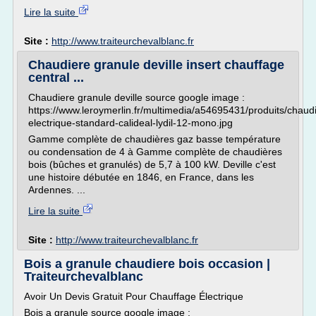
Lire la suite
Site :
http://www.traiteurchevalblanc.fr
Chaudiere granule deville insert chauffage
central ...
Chaudiere granule deville source google image :
https://www.leroymerlin.fr/multimedia/a54695431/produits/chaud
electrique-standard-calideal-lydil-12-mono.jpg
Gamme complète de chaudières gaz basse température
ou condensation de 4 à Gamme complète de chaudières
bois (bûches et granulés) de 5,7 à 100 kW. Deville c'est
une histoire débutée en 1846, en France, dans les
Ardennes. ...
Lire la suite
Site :
http://www.traiteurchevalblanc.fr
Bois a granule chaudiere bois occasion |
Traiteurchevalblanc
Avoir Un Devis Gratuit Pour Chauffage Électrique
Bois a granule source google image :