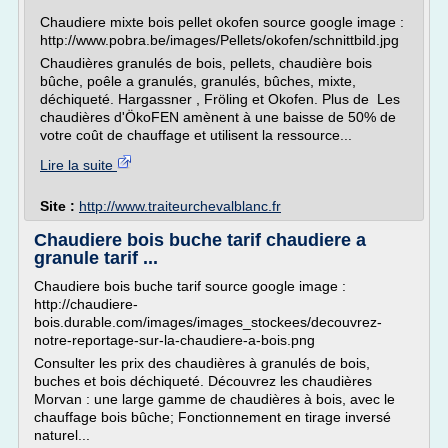
Chaudiere mixte bois pellet okofen source google image :
http://www.pobra.be/images/Pellets/okofen/schnittbild.jpg
Chaudières granulés de bois, pellets, chaudière bois
bûche, poêle a granulés, granulés, bûches, mixte,
déchiqueté. Hargassner , Fröling et Okofen. Plus de Les
chaudières d'ÖkoFEN amènent à une baisse de 50% de
votre coût de chauffage et utilisent la ressource...
Lire la suite
Site :
http://www.traiteurchevalblanc.fr
Chaudiere bois buche tarif chaudiere a
granule tarif ...
Chaudiere bois buche tarif source google image :
http://chaudiere-
bois.durable.com/images/images_stockees/decouvrez-
notre-reportage-sur-la-chaudiere-a-bois.png
Consulter les prix des chaudières à granulés de bois,
buches et bois déchiqueté. Découvrez les chaudières
Morvan : une large gamme de chaudières à bois, avec le
chauffage bois bûche; Fonctionnement en tirage inversé
naturel...