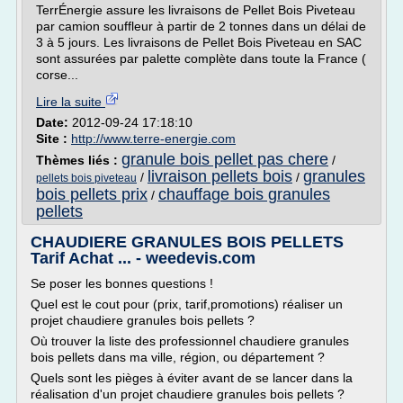
TerrÉnergie assure les livraisons de Pellet Bois Piveteau
par camion souffleur à partir de 2 tonnes dans un délai de
3 à 5 jours. Les livraisons de Pellet Bois Piveteau en SAC
sont assurées par palette complète dans toute la France (
corse...
Lire la suite
Date:
2012-09-24 17:18:10
Site :
http://www.terre-energie.com
granule bois pellet pas chere
Thèmes liés :
/
livraison pellets bois
granules
/
/
pellets bois piveteau
bois pellets prix
chauffage bois granules
/
pellets
CHAUDIERE GRANULES BOIS PELLETS
Tarif Achat ... - weedevis.com
Se poser les bonnes questions !
Quel est le cout pour (prix, tarif,promotions) réaliser un
projet chaudiere granules bois pellets ?
Où trouver la liste des professionnel chaudiere granules
bois pellets dans ma ville, région, ou département ?
Quels sont les pièges à éviter avant de se lancer dans la
réalisation d'un projet chaudiere granules bois pellets ?