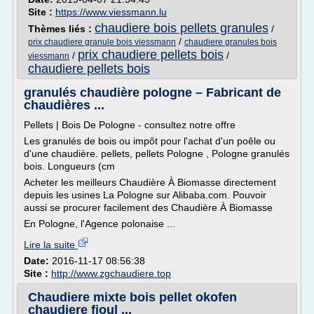
Site :
https://www.viessmann.lu
chaudiere bois pellets granules
Thèmes liés :
/
/
prix chaudiere granule bois viessmann
chaudiere granules bois
prix chaudiere pellets bois
/
/
viessmann
chaudiere pellets bois
granulés chaudière pologne – Fabricant de
chaudières ...
Pellets | Bois De Pologne - consultez notre offre
Les granulés de bois ou impôt pour l'achat d'un poêle ou
d'une chaudière. pellets, pellets Pologne , Pologne granulés
bois. Longueurs (cm
Acheter les meilleurs Chaudière À Biomasse directement
depuis les usines La Pologne sur Alibaba.com. Pouvoir
aussi se procurer facilement des Chaudière À Biomasse
En Pologne, l'Agence polonaise ...
Lire la suite
Date:
2016-11-17 08:56:38
Site :
http://www.zgchaudiere.top
Chaudiere mixte bois pellet okofen
chaudiere fioul ...