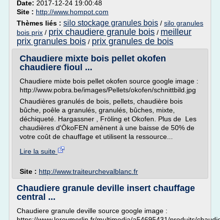
Date:
2017-12-24 19:00:48
Site :
http://www.hompot.com
silo stockage granules bois
Thèmes liés :
/
silo granules
prix chaudiere granule bois
meilleur
bois prix
/
/
prix granules bois
prix granules de bois
/
Chaudiere mixte bois pellet okofen
chaudiere fioul ...
Chaudiere mixte bois pellet okofen source google image :
http://www.pobra.be/images/Pellets/okofen/schnittbild.jpg
Chaudières granulés de bois, pellets, chaudière bois
bûche, poêle a granulés, granulés, bûches, mixte,
déchiqueté. Hargassner , Fröling et Okofen. Plus de Les
chaudières d'ÖkoFEN amènent à une baisse de 50% de
votre coût de chauffage et utilisent la ressource...
Lire la suite
Site :
http://www.traiteurchevalblanc.fr
Chaudiere granule deville insert chauffage
central ...
Chaudiere granule deville source google image :
https://www.leroymerlin.fr/multimedia/a54695431/produits/chaudi