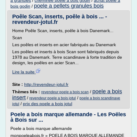
a granules
/
cheminee poele a bois godin
/
achat poele a
poele a pellets granules bois
bois godin
/
Poêle Scan, inserts, poêle à bois ... -
revendeur-jotul.fr
Home Poêle Scan, inserts, poêle à bois Danemark...
Scan
Les poêles et inserts en acier fabriqués au Danemark
Les poêles et inserts à bois Scan sont fabriqués depuis
1978 au Danemark. Terre scandinave à forte tradition de
design, les poêles en acier Scan...
Lire la suite
Site :
http://revendeur-jotul.fr
poele a bois
Thèmes liés :
/
revendeur poele a bois scan
insert
/
/
revendeur poele a bois jotul
poele a bois scandinave
/
prix des poele a bois jotul
jotul
Poele a bois marque allemande - Les Poëles
à Bois sur ...
Poele a bois marque allemande
monpoeleabois.fr » POELE A BOIS MARQUE ALLEMANDE