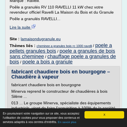
Marque : Ravelli.
Poêle a granulés RV 110 RAVELLI 11 kW chez votre
revendeur officiel Ravelli La Maison du Bois et du Granule
Poêle a granulés RAVELLI...
Lire la suite
Site :
lamaisondugranule.eu
poele a
Thèmes liés :
/
cheminee a granules bois rc 1000 ravelli
pellets granules bois
poele a granules de bois
/
sans cheminee
chauffage poele a granules de
/
bois
poele a bois a granule
/
fabricant chaudiere bois en bourgogne –
Chaudière à vapeur
fabricant chaudiere bois en bourgogne
Minerva reprend le constructeur de chaudières à bois
Silène ...
013 ... Le groupe Minerva, spécialiste des équipements
industriels, vient de faire l'acquisition à 100% de la société
Silène, constructeur français de ...
En poursuivant votre navigation sur ce site, vous acceptez
X
l'utilisation de cookies pour vous proposer des contenus et
Fabricant chaudière Valleroy. Fabrication chaudière
services adaptés à vos centres d'intérêts.
En savoir plus
Meurthe-et ...