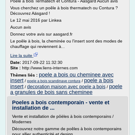
Poêle à bois Termatech et Contura - Aäsgard Aucun avis
Vous cherchez un poêle à bois thermatech ou Contura ?
Découvrez Aäsgard !
Le 12 mai 2016 par Linkea
Aucun avis
Donnez votre avis sur aasgard.fr
Le poêle à bois, la cheminée ou l'insert sont des modes de
chauffage qui reviennent à...
Lire la suite
Date:
2017-09-22 11:32:30
Site :
http://www.liens-internes.com
poele a bois ou cheminee avec
Thèmes liés :
insert
poele a bois
/
/
poele a bois scandinave contura
insert
poele
decoration maison avec poele a bois
/
/
a granules de bois sans cheminee
Poeles a bois contemporain - vente et
installation de ...
Vente et installation de pôèles à bois contemporains /
Modernes
Découvrez notre gamme de poêles à bois contemporains
pour allier authenticité et design.