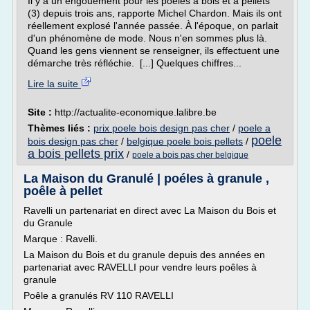
Il y a un engouement pour les poêles à bois et à pellets
(3) depuis trois ans, rapporte Michel Chardon. Mais ils ont
réellement explosé l'année passée. À l'époque, on parlait
d'un phénomène de mode. Nous n'en sommes plus là.
Quand les gens viennent se renseigner, ils effectuent une
démarche très réfléchie. [...] Quelques chiffres...
Lire la suite
Site :
http://actualite-economique.lalibre.be
Thèmes liés :
prix poele bois design pas cher
/
poele a
poele
bois design pas cher
/
belgique poele bois pellets
/
a bois pellets prix
/
poele a bois pas cher belgique
La Maison du Granulé | poéles à granule ,
poêle à pellet
Ravelli un partenariat en direct avec La Maison du Bois et
du Granule
Marque : Ravelli.
La Maison du Bois et du granule depuis des années en
partenariat avec RAVELLI pour vendre leurs poêles à
granule
Poêle a granulés RV 110 RAVELLI