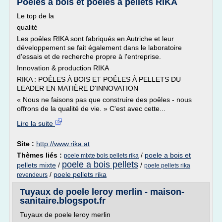
Poêles à bois et poêles à pellets RIKA
Le top de la
qualité
Les poêles RIKA sont fabriqués en Autriche et leur
développement se fait également dans le laboratoire
d'essais et de recherche propre à l'entreprise.
Innovation & production RIKA
RIKA : POÊLES À BOIS ET POÊLES À PELLETS DU
LEADER EN MATIÈRE D'INNOVATION
« Nous ne faisons pas que construire des poêles - nous
offrons de la qualité de vie. » C'est avec cette...
Lire la suite
Site :
http://www.rika.at
Thèmes liés :
/
poele a bois et
poele mixte bois pellets rika
poele a bois pellets
pellets mixte
/
/
poele pellets rika
/
poele pellets rika
revendeurs
Tuyaux de poele leroy merlin - maison-
sanitaire.blogspot.fr
Tuyaux de poele leroy merlin