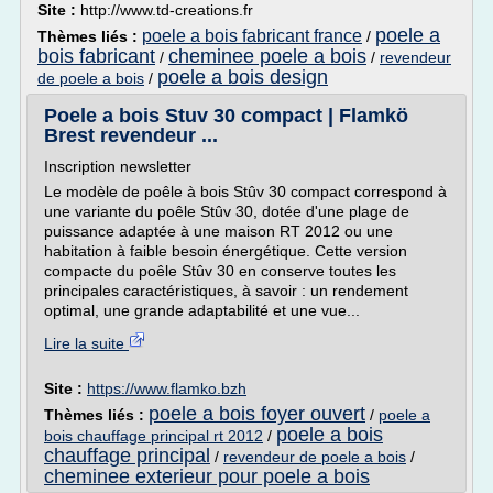
Site :
http://www.td-creations.fr
poele a
poele a bois fabricant france
Thèmes liés :
/
bois fabricant
cheminee poele a bois
/
/
revendeur
poele a bois design
de poele a bois
/
Poele a bois Stuv 30 compact | Flamkö
Brest revendeur ...
Inscription newsletter
Le modèle de poêle à bois Stûv 30 compact correspond à
une variante du poêle Stûv 30, dotée d'une plage de
puissance adaptée à une maison RT 2012 ou une
habitation à faible besoin énergétique. Cette version
compacte du poêle Stûv 30 en conserve toutes les
principales caractéristiques, à savoir : un rendement
optimal, une grande adaptabilité et une vue...
Lire la suite
Site :
https://www.flamko.bzh
poele a bois foyer ouvert
Thèmes liés :
/
poele a
poele a bois
bois chauffage principal rt 2012
/
chauffage principal
/
revendeur de poele a bois
/
cheminee exterieur pour poele a bois