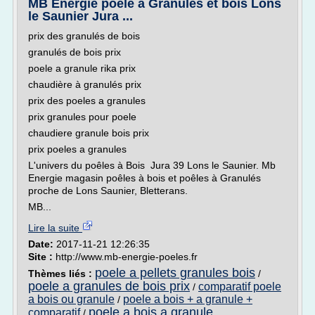
MB Energie poêle a Granules et bois Lons
le Saunier Jura ...
prix des granulés de bois
granulés de bois prix
poele a granule rika prix
chaudière à granulés prix
prix des poeles a granules
prix granules pour poele
chaudiere granule bois prix
prix poeles a granules
L'univers du poêles à Bois Jura 39 Lons le Saunier. Mb
Energie magasin poêles à bois et poêles à Granulés
proche de Lons Saunier, Bletterans.
MB...
Lire la suite
Date:
2017-11-21 12:26:35
Site :
http://www.mb-energie-poeles.fr
poele a pellets granules bois
Thèmes liés :
/
poele a granules de bois prix
comparatif poele
/
a bois ou granule
poele a bois + a granule +
/
poele a bois a granule
comparatif
/