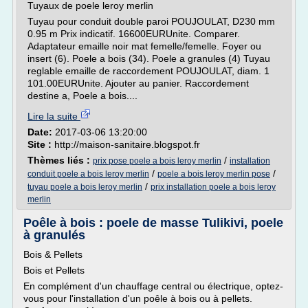
Tuyaux de poele leroy merlin
Tuyau pour conduit double paroi POUJOULAT, D230 mm
0.95 m Prix indicatif. 16600EURUnite. Comparer.
Adaptateur emaille noir mat femelle/femelle. Foyer ou
insert (6). Poele a bois (34). Poele a granules (4) Tuyau
reglable emaille de raccordement POUJOULAT, diam. 1
101.00EURUnite. Ajouter au panier. Raccordement
destine a, Poele a bois....
Lire la suite
Date:
2017-03-06 13:20:00
Site :
http://maison-sanitaire.blogspot.fr
Thèmes liés :
/
prix pose poele a bois leroy merlin
installation
/
/
conduit poele a bois leroy merlin
poele a bois leroy merlin pose
/
tuyau poele a bois leroy merlin
prix installation poele a bois leroy
merlin
Poêle à bois : poele de masse Tulikivi, poele
à granulés
Bois & Pellets
Bois et Pellets
En complément d'un chauffage central ou électrique, optez-
vous pour l'installation d'un poêle à bois ou à pellets.