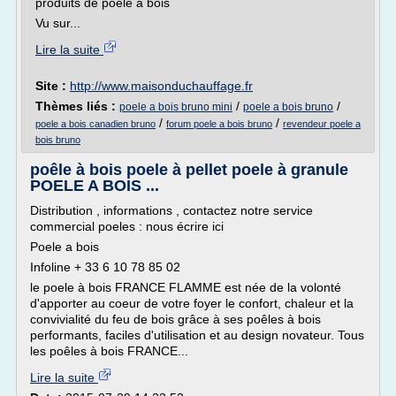
produits de poêle à bois
Vu sur...
Lire la suite
Site :
http://www.maisonduchauffage.fr
Thèmes liés :
/
/
poele a bois bruno mini
poele a bois bruno
/
/
poele a bois canadien bruno
forum poele a bois bruno
revendeur poele a
bois bruno
poêle à bois poele à pellet poele à granule
POELE A BOIS ...
Distribution , informations , contactez notre service
commercial poeles : nous écrire ici
Poele a bois
Infoline + 33 6 10 78 85 02
le poele à bois FRANCE FLAMME est née de la volonté
d'apporter au coeur de votre foyer le confort, chaleur et la
convivialité du feu de bois grâce à ses poêles à bois
performants, faciles d'utilisation et au design novateur. Tous
les poêles à bois FRANCE...
Lire la suite