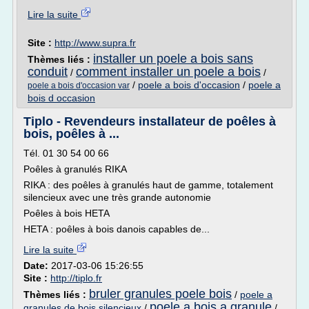
Lire la suite
Site :
http://www.supra.fr
installer un poele a bois sans
Thèmes liés :
conduit
comment installer un poele a bois
/
/
/
poele a bois d'occasion
/
poele a
poele a bois d'occasion var
bois d occasion
Tiplo - Revendeurs installateur de poêles à
bois, poêles à ...
Tél. 01 30 54 00 66
Poêles à granulés RIKA
RIKA : des poêles à granulés haut de gamme, totalement
silencieux avec une très grande autonomie
Poêles à bois HETA
HETA : poêles à bois danois capables de...
Lire la suite
Date:
2017-03-06 15:26:55
Site :
http://tiplo.fr
bruler granules poele bois
Thèmes liés :
/
poele a
poele a bois a granule
granules de bois silencieux
/
/