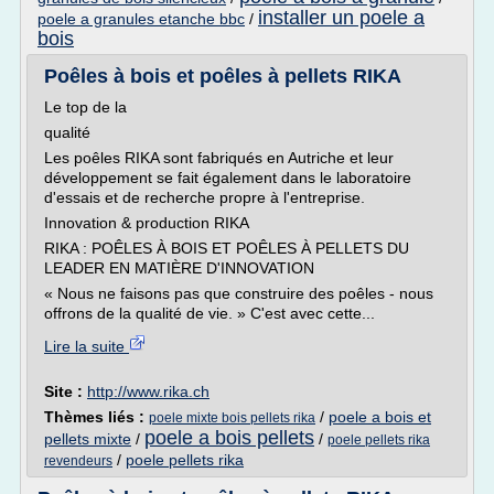
installer un poele a
poele a granules etanche bbc
/
bois
Poêles à bois et poêles à pellets RIKA
Le top de la
qualité
Les poêles RIKA sont fabriqués en Autriche et leur
développement se fait également dans le laboratoire
d'essais et de recherche propre à l'entreprise.
Innovation & production RIKA
RIKA : POÊLES À BOIS ET POÊLES À PELLETS DU
LEADER EN MATIÈRE D'INNOVATION
« Nous ne faisons pas que construire des poêles - nous
offrons de la qualité de vie. » C'est avec cette...
Lire la suite
Site :
http://www.rika.ch
Thèmes liés :
/
poele a bois et
poele mixte bois pellets rika
poele a bois pellets
pellets mixte
/
/
poele pellets rika
/
poele pellets rika
revendeurs