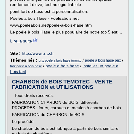
rendement élevé, technologie fiablele
point fort de hase est la personnalisation.
Poêles à bois Hase - Poeleabois.net
www.poeleabois.net/poele-a-bois-hase.htm
Le poêle à bois Hase le plus populaire de notre top 5 est:...
Lire la suite
Site :
http://www.izito.fr
Thèmes liés :
/
/
poele a bois hase prix
prix poele a bois hase toronto
/
poele a bois hase
/
installer un poele a
tarif poele a bois hase
bois tarif
CHARBON de BOIS TEMOTEC - VENTE
FABRICATION et UTILISATIONS
Tous droits réservés.
FABRICATION CHARBON de BOIS, différents
PROCEDES : fours, cornues et meules à charbon de bois
FABRICATION du CHARBON de BOIS
Le procédé
Le charbon de bois est fabriqué à partir de bois similaire
au bois de chauffage.