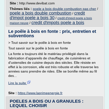
Site :
http://www.devibat.com
Thèmes liés :
poele a bois double combustion pas cher
/
poele a bois double combustion
credit
/
d'impot poele a bois 30
/
credit d'impot poele a bois
credit d'impots poele a bois
/
maison neuve
Le poêle à bois en fonte : prix, entretien et
subventions
> Tout savoir sur le poêle à bois en fonte
Tout savoir sur le poêle à bois en fonte
La fonte a toujours été le matériau privilégié dans la
fabrication d'appareils de chauffage, de cuisinières et
d'ustensiles de cuisine depuis des siècles. Elle résiste en
effet à la corrosion, elle est très robuste et elle traverse les
années sans prendre de rides. Elle se bonifie même au fil
des...
Lire la suite
Site :
https://www.laprimeenergie.fr
POELES A BOIS OU A GRANULES :
LEQUEL CHOISIR