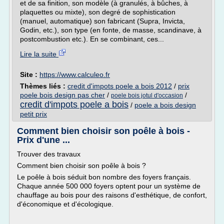
et de sa finition, son modèle (à granulés, à bûches, à
plaquettes ou mixte), son degré de sophistication
(manuel, automatique) son fabricant (Supra, Invicta,
Godin, etc.), son type (en fonte, de masse, scandinave, à
postcombustion etc.). En se combinant, ces...
Lire la suite
Site :
https://www.calculeo.fr
Thèmes liés :
credit d'impots poele a bois 2012
/
prix
poele bois design pas cher
/
/
poele bois jotul d'occasion
credit d'impots poele a bois
/
poele a bois design
petit prix
Comment bien choisir son poêle à bois -
Prix d'une ...
Trouver des travaux
Comment bien choisir son poêle à bois ?
Le poêle à bois séduit bon nombre des foyers français.
Chaque année 500 000 foyers optent pour un système de
chauffage au bois pour des raisons d'esthétique, de confort,
d'économique et d'écologique.