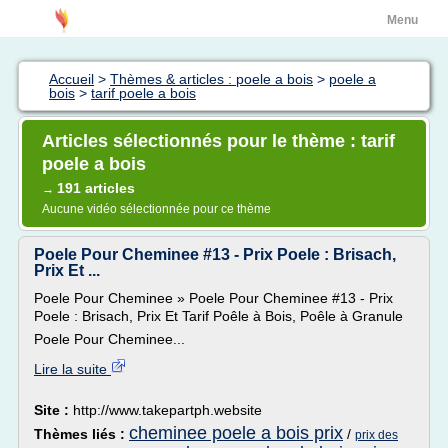
Menu
Accueil
>
Thèmes & articles : poele a bois
>
poele a
bois
>
tarif poele a bois
Articles sélectionnés pour le thème : tarif
poele a bois
191 articles
→
Aucune vidéo sélectionnée pour ce thème
Poele Pour Cheminee #13 - Prix Poele : Brisach,
Prix Et ...
Poele Pour Cheminee » Poele Pour Cheminee #13 - Prix
Poele : Brisach, Prix Et Tarif Poêle à Bois, Poêle à Granule
Poele Pour Cheminee...
Lire la suite
Site :
http://www.takepartph.website
cheminee poele a bois prix
Thèmes liés :
/
prix des