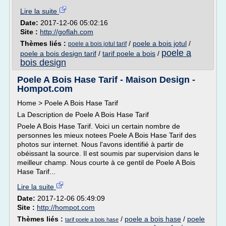
Lire la suite
Date:
2017-12-06 05:02:16
Site :
http://goflah.com
Thèmes liés :
/
poele a bois jotul
/
poele a bois jotul tarif
poele a
poele a bois design tarif
/
tarif poele a bois
/
bois design
Poele A Bois Hase Tarif - Maison Design -
Hompot.com
Home > Poele A Bois Hase Tarif
La Description de Poele A Bois Hase Tarif
Poele A Bois Hase Tarif. Voici un certain nombre de
personnes les mieux notees Poele A Bois Hase Tarif des
photos sur internet. Nous l'avons identifié à partir de
obéissant la source. Il est soumis par supervision dans le
meilleur champ. Nous courte à ce gentil de Poele A Bois
Hase Tarif...
Lire la suite
Date:
2017-12-06 05:49:09
Site :
http://hompot.com
Thèmes liés :
/
poele a bois hase
/
poele
tarif poele a bois hase