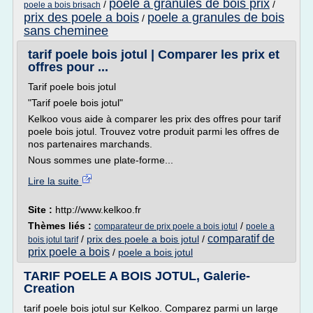
poele a granules de bois prix
/
/
poele a bois brisach
prix des poele a bois
poele a granules de bois
/
sans cheminee
tarif poele bois jotul | Comparer les prix et
offres pour ...
Tarif poele bois jotul
"Tarif poele bois jotul"
Kelkoo vous aide à comparer les prix des offres pour tarif
poele bois jotul. Trouvez votre produit parmi les offres de
nos partenaires marchands.
Nous sommes une plate-forme...
Lire la suite
Site :
http://www.kelkoo.fr
Thèmes liés :
/
comparateur de prix poele a bois jotul
poele a
comparatif de
/
prix des poele a bois jotul
/
bois jotul tarif
prix poele a bois
/
poele a bois jotul
TARIF POELE A BOIS JOTUL, Galerie-
Creation
tarif poele bois jotul sur Kelkoo. Comparez parmi un large