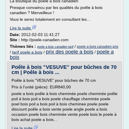
La boutique du poêle à bois canadien
Presque convaincu par les qualités du poêle à bois
canadien ? Merveilleux !
Vous le serez totalement en consultant les...
Lire la suite
Date:
2012-02-03 11:41:27
Site :
http://poele-canadien.com
Thèmes liés :
/
poele a bois canadien prix
poele a bois canadien tarif
prix des poele a bois
poele a
/
tarif poele a bois
/
/
bois
Poêle à bois "VESUVE" pour bûches de 70
cm | Poêle à bois ...
Poêle à bois "VESUVE" pour bûches de 70 cm
Prix à l'unité (pièce): EUR840,00
poele a bois poêle à bois cheminée poele cheminée poêle
poil à bois poil a bois poele chauffage cheminée poele
poel bois poil a bois poil à bois cheminee poele poele
discount poêle a bois vente poele angle poele a bois
occasion poele bois cheminée vente poele bois le poele à
bois achat poele a bois...
Lire la suite