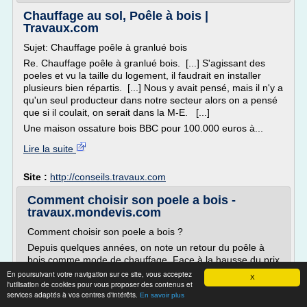
Chauffage au sol, Poêle à bois |
Travaux.com
Sujet: Chauffage poêle à granlué bois
Re. Chauffage poêle à granlué bois. [...] S'agissant des
poeles et vu la taille du logement, il faudrait en installer
plusieurs bien répartis. [...] Nous y avait pensé, mais il n'y a
qu'un seul producteur dans notre secteur alors on a pensé
que si il coulait, on serait dans la M-E. [...]
Une maison ossature bois BBC pour 100.000 euros à...
Lire la suite
Site :
http://conseils.travaux.com
Comment choisir son poele a bois -
travaux.mondevis.com
Comment choisir son poele a bois ?
Depuis quelques années, on note un retour du poêle à
bois comme mode de chauffage. Face à la hausse du prix
des combustibles, il s'impose comme un moyen de
En poursuivant votre navigation sur ce site, vous acceptez
X
l'utilisation de cookies pour vous proposer des contenus et
chauffage peu cher et avec un rendement excellent.
services adaptés à vos centres d'intérêts.
Toutefois pour pouvoir profiter de tous les atouts du
En savoir plus