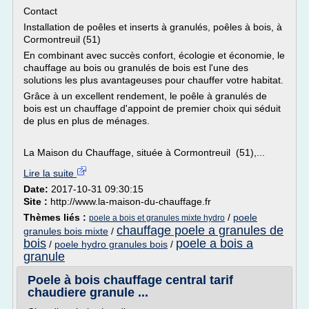
Contact
Installation de poêles et inserts à granulés, poêles à bois, à
Cormontreuil (51)
En combinant avec succès confort, écologie et économie, le
chauffage au bois ou granulés de bois est l'une des
solutions les plus avantageuses pour chauffer votre habitat.
Grâce à un excellent rendement, le poêle à granulés de
bois est un chauffage d'appoint de premier choix qui séduit
de plus en plus de ménages.
La Maison du Chauffage, située à Cormontreuil (51),...
Lire la suite
Date:
2017-10-31 09:30:15
Site :
http://www.la-maison-du-chauffage.fr
Thèmes liés :
/
poele
poele a bois et granules mixte hydro
chauffage poele a granules de
granules bois mixte
/
bois
poele a bois a
/
poele hydro granules bois
/
granule
Poele à bois chauffage central tarif
chaudiere granule ...