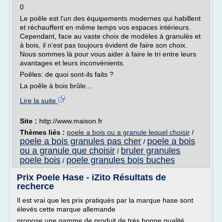
0
Le poêle est l'un des équipements modernes qui habillent
et réchauffent en même temps vos espaces intérieurs.
Cependant, face au vaste choix de modèles à granulés et
à bois, il n'est pas toujours évident de faire son choix.
Nous sommes là pour vous aider à faire le tri entre leurs
avantages et leurs inconvénients.
Poêles: de quoi sont-ils faits ?
La poêle à bois brûle...
Lire la suite
Site :
http://www.maison.fr
Thèmes liés :
poele a bois ou a granule lequel choisir
/
poele a bois granules pas cher
poele a bois
/
ou a granule que choisir
bruler granules
/
poele bois
poele granules bois buches
/
Prix Poele Hase - iZito Résultats de
recherce
Il est vrai que les prix pratiqués par la marque hase sont
élevés cette marque allemande
propose une gamme de produit de très bonne qualité,