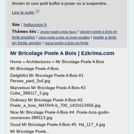
Ancien et rare petit buffet à poser ou à suspendre...
Lire la suite
Site :
hellocoton.fr
Thèmes liés :
/
ancien poele a bois en
ancien poele a bois faure
/
/
poele a bois
fonte emaillee
vieux poele a bois en fonte emaillee
en fonte ancien
/
vieux poele a bois en fonte
Mr Bricolage Poele A Bois | Ezkrima.com
Home » Architectures » Mr Bricolage Poele A Bois
Mr Bricolage Poele A Bois
Delightful Mr Bricolage Poele A Bois #1:
Persee_pied_3x4.jpg
Marvelous Mr Bricolage Poele A Bois #2:
Cube_388117_3.jpg
Ordinary Mr Bricolage Poele A Bois #3:
Poele_a_bois_ANTAYA-b_700_1431613456.jpg
Nice Mr Bricolage Poele A Bois #4: Poele-bois-godin-
courances-388113.jpg
Good Mr Bricolage Poele A Bois #5: Hd_117_4.jpg
Mr Bricolage Poele...