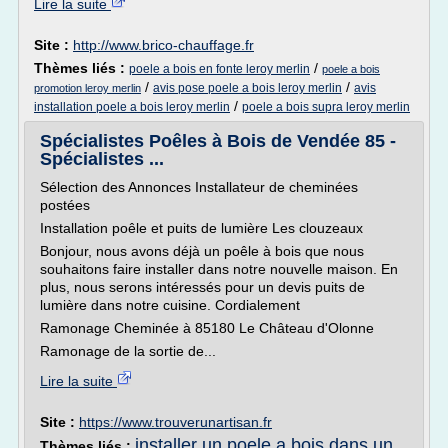
Lire la suite
Site :
http://www.brico-chauffage.fr
Thèmes liés :
/
poele a bois en fonte leroy merlin
poele a bois
/
/
avis pose poele a bois leroy merlin
avis
promotion leroy merlin
/
installation poele a bois leroy merlin
poele a bois supra leroy merlin
Spécialistes Poêles à Bois de Vendée 85 -
Spécialistes ...
Sélection des Annonces Installateur de cheminées
postées
Installation poêle et puits de lumière Les clouzeaux
Bonjour, nous avons déjà un poêle à bois que nous
souhaitons faire installer dans notre nouvelle maison. En
plus, nous serons intéressés pour un devis puits de
lumière dans notre cuisine. Cordialement
Ramonage Cheminée à 85180 Le Château d'Olonne
Ramonage de la sortie de...
Lire la suite
Site :
https://www.trouverunartisan.fr
installer un poele a bois dans un
Thèmes liés :