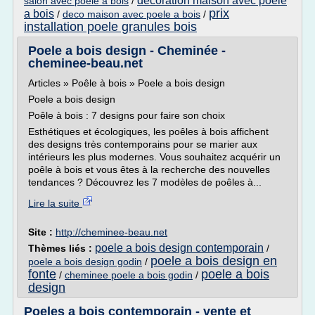
decoration maison avec poele
salon avec poele a bois
/
prix
a bois
/
deco maison avec poele a bois
/
installation poele granules bois
Poele a bois design - Cheminée -
cheminee-beau.net
Articles » Poêle à bois » Poele a bois design
Poele a bois design
Poêle à bois : 7 designs pour faire son choix
Esthétiques et écologiques, les poêles à bois affichent
des designs très contemporains pour se marier aux
intérieurs les plus modernes. Vous souhaitez acquérir un
poêle à bois et vous êtes à la recherche des nouvelles
tendances ? Découvrez les 7 modèles de poêles à...
Lire la suite
Site :
http://cheminee-beau.net
poele a bois design contemporain
Thèmes liés :
/
poele a bois design en
poele a bois design godin
/
fonte
poele a bois
/
cheminee poele a bois godin
/
design
Poeles a bois contemporain - vente et