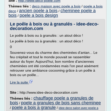
Site :
http://www.deco-poele.com
Thèmes liés :
deco maison avec poele a bois
/
poele a bois
ancien poele a bois
cheminee poele a
deco
/
/
bois
poele a bois design
/
Le poêle à bois ou à granulés - idee-deco-
decoration.com
Le poêle à bois ou à granulés : un atout déco !
Le poêle à bois ou à granulés : un atout déco !
0
Souvenez-vous du charme des cheminées d'antan... Le
feu crépitait et tout le monde pouvait se rassembler
autour du foyer. Aujourd'hui, bon nombre d'anciennes
cheminées ont été condamnées mais l'on peut aisément
retrouver une ambiance cocooning grâce à un poêle à
bois ou un poêle...
Lire la suite
Site :
http://www.idee-deco-decoration.com
chauffage poele a granules de
Thèmes liés :
bois
poele a granules de bois sans cheminee
/
poele a bois a granule
/
/
idee deco salon avec poele a