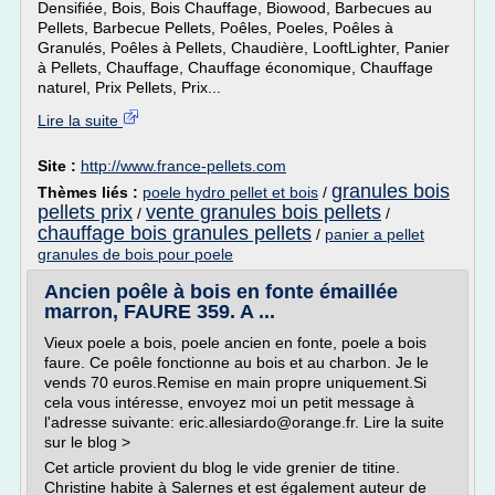
Densifiée, Bois, Bois Chauffage, Biowood, Barbecues au
Pellets, Barbecue Pellets, Poêles, Poeles, Poêles à
Granulés, Poêles à Pellets, Chaudière, LooftLighter, Panier
à Pellets, Chauffage, Chauffage économique, Chauffage
naturel, Prix Pellets, Prix...
Lire la suite
Site :
http://www.france-pellets.com
granules bois
Thèmes liés :
poele hydro pellet et bois
/
pellets prix
vente granules bois pellets
/
/
chauffage bois granules pellets
/
panier a pellet
granules de bois pour poele
Ancien poêle à bois en fonte émaillée
marron, FAURE 359. A ...
Vieux poele a bois, poele ancien en fonte, poele a bois
faure. Ce poêle fonctionne au bois et au charbon. Je le
vends 70 euros.Remise en main propre uniquement.Si
cela vous intéresse, envoyez moi un petit message à
l'adresse suivante: eric.allesiardo@orange.fr. Lire la suite
sur le blog >
Cet article provient du blog le vide grenier de titine.
Christine habite à Salernes et est également auteur de