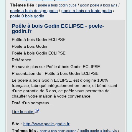
Thèmes liés :
/
/
poele a bois godin cube
godin poele a bois avis
poele a bois design godin
/
poele a bois en fonte godin
/
poele 0 bois godin
Poêle à bois Godin ECLIPSE - poele-
godin.fr
Poêle à bois Godin ECLIPSE
Poêle à bois Godin
Poêle à bois Godin ECLIPSE
Référence :
En savoir plus sur Poêle à bois Godin ECLIPSE
Présentation de : Poêle à bois Godin ECLIPSE
Le poêle à bois Godin ECLIPSE, est d'origine 100%
française, fabriqué intégralement en fonte, et bénéficiant
d'une garantie de 6 ans, ce poêle vous permettra de
chauffer votre maison à votre convenance.
Doté d'un sompteux...
Lire la suite
Site :
http://www.poele-godin.fr
Thèmes liés :
/
/
godin poele a bois avis
poele a bois godin eclipse