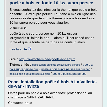
poele a bois en fonte 10 kw supra persee
Si vous souhaitez des infos sur la thématique poele a bois
en fonte 10 kw supra persee Lauriane a mis en ligne des
ressources de qualité sur le thème poele a bois en fonte
10 kw supra persee pour vous aiguiller.
Visuel vu ici
poêle à bois supra persee noir, 10 kw est sur
leroymerlin.fr. faites le bon ... alors qu'il est censé est en
fonte et que la fonte ne perd pas sa couleur. alors...
Lire la suite
Site :
http://www.cheminee-poele-annecy.fr
Thèmes liés :
/
poele a
poele a bois en fonte 10 kw supra persee
/
/
bois supra persee prix
poele a bois supra persee sur bucher
/
poele a bois supra persee
poele a bois supra persee sur pied
Pose, installation poêle à bois à La Vallette-
du-Var - Invicta
Optez pour un poêle à bois avec votre professionnel du
chauffage à SAINT ZACHARIE
Contactez-nous