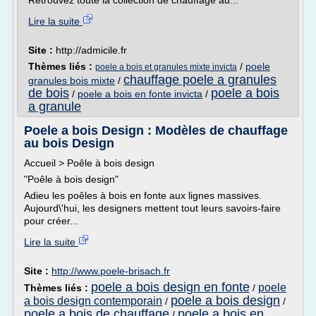
Retrouvez toute la collection de chauffage au...
Lire la suite
Site :
http://admicile.fr
Thèmes liés :
/
poele
poele a bois et granules mixte invicta
chauffage poele a granules
granules bois mixte
/
de bois
poele a bois
/
poele a bois en fonte invicta
/
a granule
Poele a bois Design : Modèles de chauffage
au bois Design
Accueil > Poêle à bois design
"Poêle à bois design"
Adieu les poêles à bois en fonte aux lignes massives.
Aujourd\'hui, les designers mettent tout leurs savoirs-faire
pour créer...
Lire la suite
Site :
http://www.poele-brisach.fr
poele a bois design en fonte
poele
Thèmes liés :
/
poele a bois design
a bois design contemporain
/
/
poele a bois de chauffage
poele a bois en
/