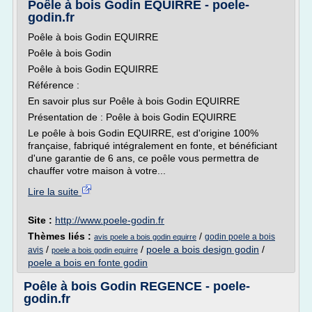
Poêle à bois Godin EQUIRRE - poele-
godin.fr
Poêle à bois Godin EQUIRRE
Poêle à bois Godin
Poêle à bois Godin EQUIRRE
Référence :
En savoir plus sur Poêle à bois Godin EQUIRRE
Présentation de : Poêle à bois Godin EQUIRRE
Le poêle à bois Godin EQUIRRE, est d'origine 100%
française, fabriqué intégralement en fonte, et bénéficiant
d'une garantie de 6 ans, ce poêle vous permettra de
chauffer votre maison à votre...
Lire la suite
Site :
http://www.poele-godin.fr
Thèmes liés :
/
godin poele a bois
avis poele a bois godin equirre
/
/
poele a bois design godin
/
avis
poele a bois godin equirre
poele a bois en fonte godin
Poêle à bois Godin REGENCE - poele-
godin.fr