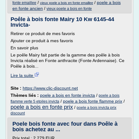
/
/
poele a bois
fonte emaillee
vieux poele a bois en fonte emaillee
en fonte ancien
/
vieux poele a bois en fonte
Poêle à bois fonte Mairy 10 Kw 6145-44
Invicta-
Retirer ce produit de mes favoris
Ajouter ce produit à mes favoris
En savoir plus
Le poêle Mairy fait partie de la gamme des poêle à bois
Invicta réalisé en Fonte anthracite (Fonte Ardennaise). Ce
Poêle à bois...
Lire la suite
Site :
https://www.clic-discount.net
Thèmes liés :
poele a bois en fonte invicta
/
poele a bois
/
poele a bois fonte flamme prix
/
flamme verte 5 etoiles invicta
poele a bois en fonte prix
/
poele a bois invicta prix
discount
Poele bois fonte avec four dans Poêle à
bois achetez au ...
Prix total : 2 279 EUR