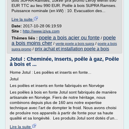
bois SUPRA Ramses, 10kWr prix promo Leroy Merlin 890
EUR TTC au lieu 990 EUR. Poêle à bois SUPRA Ramses.
Puissance nominale (en kW) : 10. Evacuation des...
Lire la suite
Date:
2017-10-28 06:19:59
Site :
http://www.iziva.com
poele a bois acier ou fonte
poele
Thèmes liés :
/
a bois moins cher
/
/
vente poele a bois supra
poele a bois
prix achat et installation poele a bois
/
supra promo
Jotul : Cheminée, Inserts, poêle à gaz, Poêle
à bois et ...
Home Jotul : Les poêles et inserts en fonte...
Jotul
Les poêles et inserts en fonte fabriqués en Norvège
Les poêles à bois en fonte Jotul sont fabriqués de manière
artisanale en Norvège. Fiers de notre héritage, nous
combinons depuis plus de 160 ans notre expertise
technique avec l'art de dompter le froid. Nous avons choisi
de produire nos appareils à partir de fonte pour sa haute
qualité et sa longévité. Les produits Jotul sont dotés d'un...
Lire la suite