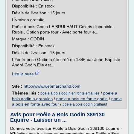
Disponibilité : En stock
Délais de livraison : 15 jours
Livraison gratuite
Poêle à bois Godin LE BRULHAUT Coloris disponible -
Rubis , Option porte four - Avec porte four e...
Marque : GODIN
Disponibilité : En stock
Délais de livraison : 15 jours
L?entreprise Godin a été créé en 1846 par Jean-Baptiste
André Godin.Elle est...
Lire la suite
Site :
http://www.webmarchand.com
Thèmes liés :
/
poele a
poele a bois godin en fonte emaillee
bois godin a granules
/
poele a bois en fonte godin
/
poele
a bois en fonte avec four
/
poele a bois godin brulhaut
Avis pour Poêle a Bois Godin 389130
Equirre - Laisser un ...
Donnez votre avis sur Poêle a Bois Godin 389130 Equirre -
N'hésitez pas à laisser un commentaire pour Poêle a Bois