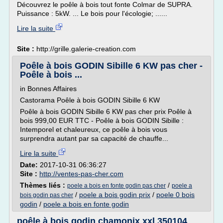
Découvrez le poêle à bois tout fonte Colmar de SUPRA.
Puissance : 5kW. ... Le bois pour l'écologie; ......
Lire la suite
Site :
http://grille.galerie-creation.com
Poêle à bois GODIN Sibille 6 KW pas cher -
Poêle à bois ...
in Bonnes Affaires
Castorama Poêle à bois GODIN Sibille 6 KW
Poêle à bois GODIN Sibille 6 KW pas cher prix Poêle à
bois 999,00 EUR TTC - Poêle à bois GODIN Sibille :
Intemporel et chaleureux, ce poêle à bois vous
surprendra autant par sa capacité de chauffe...
Lire la suite
Date:
2017-10-31 06:36:27
Site :
http://ventes-pas-cher.com
Thèmes liés :
/
poele a bois en fonte godin pas cher
poele a
/
poele a bois godin prix
/
poele 0 bois
bois godin pas cher
godin
/
poele a bois en fonte godin
poêle à bois godin chamonix xxl 350104