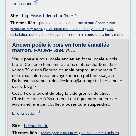
Lire la suite
Site :
http://www.brico-chauffage.fr
Thèmes liés :
/
poele a bois en fonte leroy merlin
poele a bois
/
/
avis pose poele a bois leroy merlin
avis
promotion leroy merlin
/
installation poele a bois leroy merlin
poele a bois supra leroy merlin
Ancien poêle à bois en fonte émaillée
marron, FAURE 359. A ...
Vieux poele a bois, poele ancien en fonte, poele a bois
faure. Ce poêle fonctionne au bois et au charbon. Je le
vends 70 euros.Remise en main propre uniquement.Si
cela vous intéresse, envoyez moi un petit message à
l'adresse suivante: eric.allesiardo@orange.fr. Lire la suite
sur le blog >
Cet article provient du blog le vide grenier de titine.
Christine habite à Salernes et est également auteur de
Ancien et rare petit buffet à poser ou à suspendre...
Lire la suite
Site :
hellocoton.fr
Thèmes liés :
/
ancien poele a bois en
ancien poele a bois faure