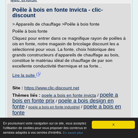
Poêle à bois en fonte Invicta - clic-
discount
> Appareils de chauffage >Poêle à bois fonte
Poêle à bois fonte
Cliquez pour entrer dans ce magnifique rayon de poêles à
ois en fonte, notre magasin de bricolage discount les a
sélectionné pour vous. La fonte, choix historique des
grands constructeurs d'appareils de chauffage au bois,
constitue le matériau idéal de chauffage de par son
excellente conductivité thermique et sa forte...
Lire la suite
Site :
https://www.clic-discount.net
poele a
Thèmes liés :
poele a bois en fonte invicta
/
bois en fonte prix
poele a bois design en
/
fonte
poele a bois en
/
/
poele a bois en fonte industriel
fonte
Poele A Bois A Vendre Occasion -
En poursuivant votre navigation sur ce site, vous acceptez
X
l'utilisation de cookies pour vous proposer des contenus et
eumulher.com
services adaptés à vos centres d'intérêts.
En savoir plus
poele a bois a vendre occasion C'est un endroit avec des