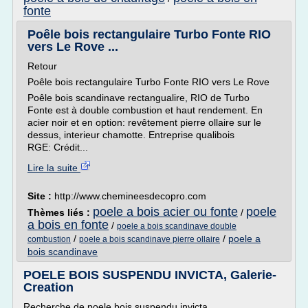
fonte
Poêle bois rectangulaire Turbo Fonte RIO
vers Le Rove ...
Retour
Poêle bois rectangulaire Turbo Fonte RIO vers Le Rove
Poêle bois scandinave rectangualire, RIO de Turbo
Fonte est à double combustion et haut rendement. En
acier noir et en option: revêtement pierre ollaire sur le
dessus, interieur chamotte. Entreprise qualibois
RGE: Crédit...
Lire la suite
Site :
http://www.chemineesdecopro.com
poele a bois acier ou fonte
poele
Thèmes liés :
/
a bois en fonte
/
poele a bois scandinave double
/
/
poele a
combustion
poele a bois scandinave pierre ollaire
bois scandinave
POELE BOIS SUSPENDU INVICTA, Galerie-
Creation
Recherche de poele bois suspendu invicta