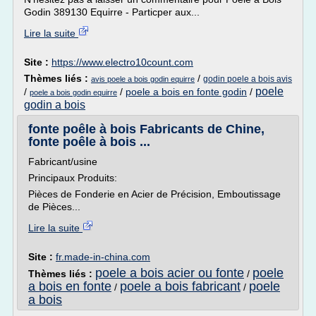
Godin 389130 Equirre - Particper aux...
Lire la suite
Site :
https://www.electro10count.com
Thèmes liés :
/
godin poele a bois avis
avis poele a bois godin equirre
poele
/
/
poele a bois en fonte godin
/
poele a bois godin equirre
godin a bois
fonte poêle à bois Fabricants de Chine,
fonte poêle à bois ...
Fabricant/usine
Principaux Produits:
Pièces de Fonderie en Acier de Précision, Emboutissage
de Pièces...
Lire la suite
Site :
fr.made-in-china.com
poele a bois acier ou fonte
poele
Thèmes liés :
/
a bois en fonte
poele a bois fabricant
poele
/
/
a bois