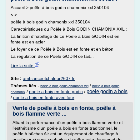
Accueil > poêle à bois godin chamonix xxl 350104
< >
poêle à bois godin chamonix xxl 350104
Caractéristiques du Poêle à Bois GODIN CHAMONIX XXL :
La finition d'habillage de ce Poêle à Bois GODIN est en
fonte est en acier
Le foyer de ce Poêle à Bois est en fonte et en béton
La régulation de ce Poêle GODIN ce fait...
Lire la suite
Site :
ambianceetchaleur2607.fr
Thèmes liés :
/
poele a bois godin chamonix xxl
poele a bois godin
poele godin a bois
/
poele a bois en fonte godin
/
chamonix
/
poele a bois en fonte avec four
Vente de poêle à bois en fonte, poêle à
bois flamme verte ...
Alliant la performance d'un poêle à bois flamme verte et
l'esthétisme d'un poêle à bois en fonte traditionnel, le
poêle à bûches Air est un équipement de chauffage à
privilégier si vous souhaitez chauffer votre logement de