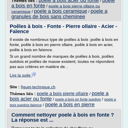
poele a bois acier ou fonte
poele
Thèmes liés :
/
a bois en fonte
/
poele a bois pierre ollaire ou
poele a bois ceramique
poele a
ceramique
/
/
granules de bois sans cheminee
Poêles à bois - Fonte - Pierre ollaire - Acier -
Faïence
Il existe de nombreux type de poêles à bois :poêle à bois en
fonte, poêle à bois en pierre ollaire, poêle à bois en acier,
poêle à bois en faïence.
Si un grand nombre de marques de poêles à bois, poêles
suédois et poêles de masse existent, toutes ne répondent
pas aux critères en matière de...
Lire la suite
Site :
figuet-technique.ch
poele a
poele a bois pierre ollaire
Thèmes liés :
/
bois acier ou fonte
/
/
poele a bois en fonte suedois
poele a
poele a bois en pierre
/
bois suedois faience
Comment nettoyer poele à bois en fonte ?
La réponse est ...