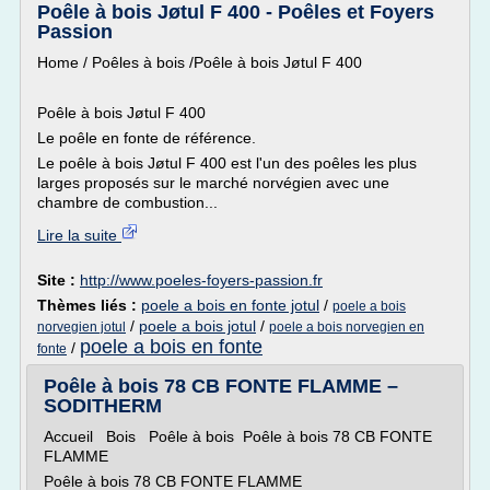
Poêle à bois Jøtul F 400 - Poêles et Foyers
Passion
Home / Poêles à bois /Poêle à bois Jøtul F 400
Poêle à bois Jøtul F 400
Le poêle en fonte de référence.
Le poêle à bois Jøtul F 400 est l'un des poêles les plus
larges proposés sur le marché norvégien avec une
chambre de combustion...
Lire la suite
Site :
http://www.poeles-foyers-passion.fr
Thèmes liés :
poele a bois en fonte jotul
/
poele a bois
/
poele a bois jotul
/
norvegien jotul
poele a bois norvegien en
poele a bois en fonte
/
fonte
Poêle à bois 78 CB FONTE FLAMME –
SODITHERM
Accueil Bois Poêle à bois Poêle à bois 78 CB FONTE
FLAMME
Poêle à bois 78 CB FONTE FLAMME