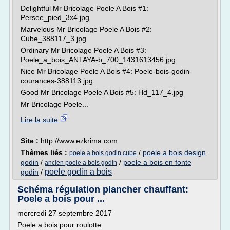
Delightful Mr Bricolage Poele A Bois #1:
Persee_pied_3x4.jpg
Marvelous Mr Bricolage Poele A Bois #2:
Cube_388117_3.jpg
Ordinary Mr Bricolage Poele A Bois #3:
Poele_a_bois_ANTAYA-b_700_1431613456.jpg
Nice Mr Bricolage Poele A Bois #4: Poele-bois-godin-
courances-388113.jpg
Good Mr Bricolage Poele A Bois #5: Hd_117_4.jpg
Mr Bricolage Poele...
Lire la suite
Site :
http://www.ezkrima.com
Thèmes liés :
/
poele a bois design
poele a bois godin cube
godin
/
/
poele a bois en fonte
ancien poele a bois godin
poele godin a bois
godin
/
Schéma régulation plancher chauffant:
Poele a bois pour ...
mercredi 27 septembre 2017
Poele a bois pour roulotte