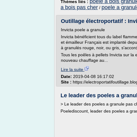
poele a bois granu
Thèmes liés :
a bois pas cher
poele a granul
/
Outillage électroportatif : In
Invicta poele a granule
Invicta bénéficient tous du label flamme
et émailleur Français est implanté dep
à granulés rouge, noir, ou gris, s'accor
Tous les poêles à pellets Invicta sur la
nouveau chauffage au...
Lire la suite
Date:
2019-04-08 16:17:02
Site :
https://electroportatifoutillage.b
Le leader des poeles a granu
> Le leader des poeles a granule pas c
Poelediscount, leader des poeles a gran