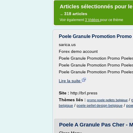
Articles sélectionnés pour l
318 articles
→
Voir également
3 Vidéos
pour ce thème
Poele Granule Promotion Promo Po
sarica.us
Forex demo account
Poele Granule Promotion Promo Poeles
Poele Granule Promotion Promo Poeles
Poele Granule Promotion Promo Poeles
Lire la suite
Site :
http://brl.press
Thèmes liés :
/
promo poele pellets belgique
/
/
poe
belgique
poele pellet design belgique
Poele A Granule Pas Cher -