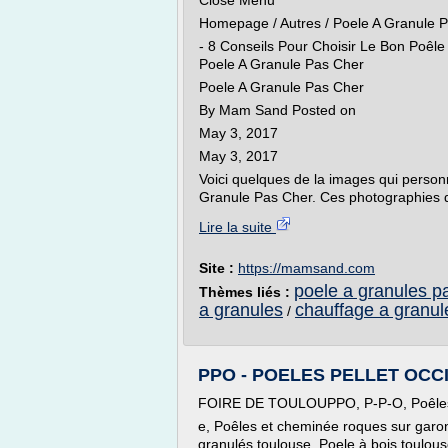
Close Menu
Homepage / Autres / Poele A Granule 
- 8 Conseils Pour Choisir Le Bon Poêle
Poele A Granule Pas Cher
Poele A Granule Pas Cher
By Mam Sand Posted on
May 3, 2017
May 3, 2017
Voici quelques de la images qui person
Granule Pas Cher. Ces photographies do
Lire la suite
Site :
https://mamsand.com
poele a granules p
Thèmes liés :
a granules
chauffage a granul
/
PPO - POELES PELLET OCCI
FOIRE DE TOULOUPPO, P-P-O, Poêles 
e, Poêles et cheminée roques sur garon
granulés toulouse, Poele à bois toulou