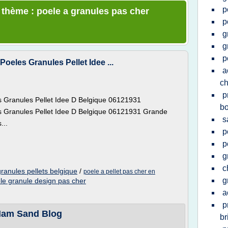
p
e thème : poele a granules pas cher
p
g
g
p
eles Granules Pellet Idee ...
a
ch
p
 Granules Pellet Idee D Belgique 06121931
bo
 Granules Pellet Idee D Belgique 06121931 Grande
s
...
p
p
g
c
granules pellets belgique
/
poele a pellet pas cher en
g
le granule design pas cher
a
p
 Mam Sand Blog
br