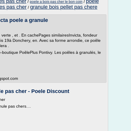
les pas cher
poele
/
/
poele a bois pas cher le bon coin
es pas cher
granule bois pellet pas chere
/
victa poele a granule
 verte , et . En cachePages similairesInvicta, fondeur
uis 19à Donchery, en. Avec sa forme arrondie, ce poêle
dera .
 e-boutique PoêlePlus Pontivy. Les poêles à granulés, le
logspot.com
le pas cher - Poele Discount
her
ule pas chers....