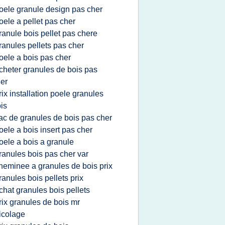
oele granule design pas cher
oele a pellet pas cher
ranule bois pellet pas chere
ranules pellets pas cher
oele a bois pas cher
cheter granules de bois pas
er
rix installation poele granules
is
ac de granules de bois pas cher
oele a bois insert pas cher
oele a bois a granule
ranules bois pas cher var
heminee a granules de bois prix
ranules bois pellets prix
chat granules bois pellets
rix granules de bois mr
icolage