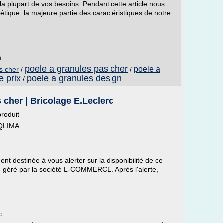
 plupart de vos besoins. Pendant cette article nous
étique la majeure partie des caractéristiques de notre
m
poele a granules pas cher
poele a
s cher
/
/
e prix
poele a granules design
/
 cher | Bricolage E.Leclerc
produit
 QLIMA
nt destinée à vous alerter sur la disponibilité de ce
erc géré par la société L-COMMERCE. Après l'alerte,
c