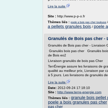
Lire la suite
Site :
http://www.p-p-o.fr
Thèmes liés :
poele a bois pas cher toulouse
a pellets granules bois
poele a
/
Granulés de Bois pas cher - 
Granulés de Bois pas cher - Livraison 
Granulés bois pas cher Granulés bois
de Bois eo2
Livraison granulés de bois pas Cher
TerrÉnergie assure les livraisons de gr
qualité au meilleur prix, Livraison par 
à 5 jours. Les livraisons de granulés de
Lire la suite
Date:
2012-09-24 17:18:10
Site :
http://www.terre-energie.com
granule bois pellet
Thèmes liés :
poele a bois granules pas cher
pas cher