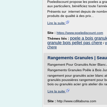
Poelediscount propose les poeles a gra
aux particuliers, bénéficiez toute l'ann
Présents sur internet depuis de nombr
produits de qualité à des prix...
Lire la suite
Site :
https://www.poelediscount.com
poele a bois granu
Thèmes liés :
granule bois pellet pas chere
p
/
chere
Rangements Granules | Seau à
Rangement Pour Granulés Acier Blanc At
Rangements Granules Poêle à Bois Just
rangement pour granulés acier blanc ate
granulés poussières rangement pour bo
bois ou granulés acier gris atelier dix 
Lire la suite
Site :
http://www.cdlitabuna.com