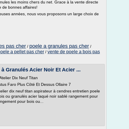
nules les moins chers du net. Grace à la vente directe
ée de bonnes affaires!
euses années, nous vous proposons un large choix de
les pas cher
poele a granules pas cher
/
/
oele a pellet pas cher
vente de poele a bois pas
/
 Granulés Acier Noir Et Acier ...
elier Dix Neuf Titan
us Faro Plus Côté Et Dessus Ollaire 7
lier dix neuf titan aspirateur à cendres entretien poele
is ou granulés acier laqué noir sablé rangement pour
rangement pour bois ou...