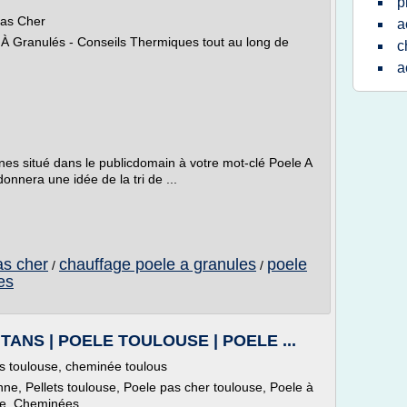
p
Pas Cher
a
 À Granulés - Conseils Thermiques tout au long de
c
a
nes situé dans le publicdomain à votre mot-clé Poele A
nnera une idée de la tri de ...
as cher
chauffage poele a granules
poele
/
/
es
TANS | POELE TOULOUSE | POELE ...
toulouse, cheminée toulous
ne, Pellets toulouse, Poele pas cher toulouse, Poele à
se, Cheminées...