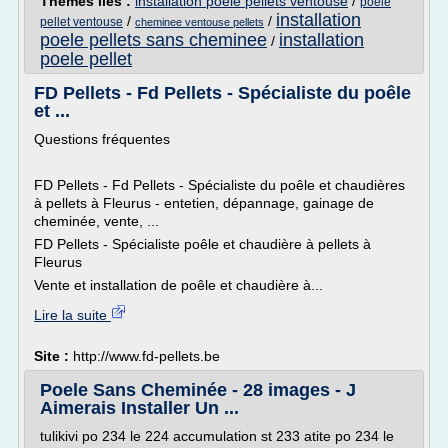
Thèmes liés :
installation poele pellets ventouse
/
poele
installation
/
/
pellet ventouse
cheminee ventouse pellets
poele pellets sans cheminee
installation
/
poele pellet
FD Pellets - Fd Pellets - Spécialiste du poêle
et ...
Questions fréquentes
FD Pellets - Fd Pellets - Spécialiste du poêle et chaudières
à pellets à Fleurus - entetien, dépannage, gainage de
cheminée, vente, ...
FD Pellets - Spécialiste poêle et chaudière à pellets à
Fleurus
Vente et installation de poêle et chaudière à...
Lire la suite
Site :
http://www.fd-pellets.be
Poele Sans Cheminée - 28 images - J
Aimerais Installer Un ...
tulikivi po 234 le 224 accumulation st 233 atite po 234 le