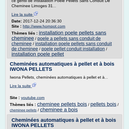
ce gentil de Installation Poele Pellets Sans Conduit De
Cheminee Limoges 31...
Lire la suite
Date:
2017-12-24 20:36:30
Site :
http://www.hompot.com
installation poele pellets sans
Thèmes liés :
cheminee
poele a pellets sans conduit de
/
cheminee
installation poele pellets sans conduit
/
de cheminee
poele pellet conduit installation
/
/
installation poele pellet
Cheminées automatiques à pellet et à bois
IWONA PELLETS
Iwona Pellets, cheminées automatiques à pellet et à...
Lire la suite
Site :
youtube.com
cheminee pellets bois
pellets bois
Thèmes liés :
/
/
cheminee a bois
/
cheminee pellets
Cheminées automatiques à pellet et à bois
IWONA PELLETS