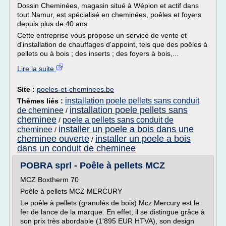
Dossin Cheminées, magasin situé à Wépion et actif dans
tout Namur, est spécialisé en cheminées, poêles et foyers
depuis plus de 40 ans.
Cette entreprise vous propose un service de vente et
d'installation de chauffages d'appoint, tels que des poêles à
pellets ou à bois ; des inserts ; des foyers à bois,...
Lire la suite
Site :
poeles-et-cheminees.be
installation poele pellets sans conduit
Thèmes liés :
installation poele pellets sans
de cheminee
/
cheminee
poele a pellets sans conduit de
/
installer un poele a bois dans une
cheminee
/
cheminee ouverte
installer un poele a bois
/
dans un conduit de cheminee
POBRA sprl - Poêle à pellets MCZ
MCZ Boxtherm 70
Poêle à pellets MCZ MERCURY
Le poêle à pellets (granulés de bois) Mcz Mercury est le
fer de lance de la marque. En effet, il se distingue grâce à
son prix très abordable (1'895 EUR HTVA), son design