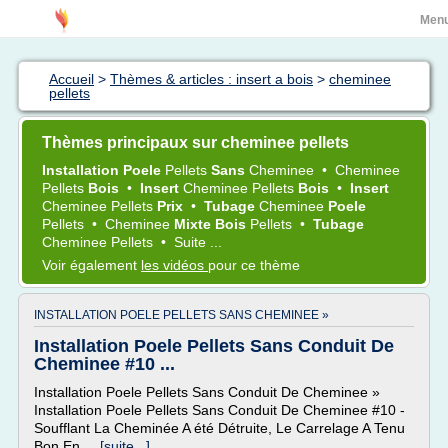
Men
Accueil
>
Thèmes & articles : insert a bois
>
cheminee
pellets
Thèmes principaux sur cheminee pellets
Installation Poele
Pellets
Sans
Cheminee
•
Cheminee
Pellets
Bois
•
Insert
Cheminee Pellets
Bois
•
Insert
Cheminee Pellets
Prix
•
Tubage
Cheminee
Poele
Pellets
•
Cheminee
Mixte Bois
Pellets
•
Tubage
Cheminee Pellets
•
Suite ...
Voir également
les vidéos
pour ce thème
INSTALLATION POELE PELLETS SANS CHEMINEE »
Installation Poele Pellets Sans Conduit De
Cheminee #10 ...
Installation Poele Pellets Sans Conduit De Cheminee »
Installation Poele Pellets Sans Conduit De Cheminee #10 -
Soufflant La Cheminée A été Détruite, Le Carrelage A Tenu
Bon En...
[suite...]