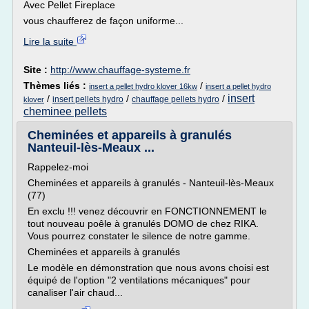
Avec Pellet Fireplace
vous chaufferez de façon uniforme...
Lire la suite
Site :
http://www.chauffage-systeme.fr
Thèmes liés :
/
insert a pellet hydro klover 16kw
insert a pellet hydro
insert
/
/
/
insert pellets hydro
chauffage pellets hydro
klover
cheminee pellets
Cheminées et appareils à granulés
Nanteuil-lès-Meaux ...
Rappelez-moi
Cheminées et appareils à granulés - Nanteuil-lès-Meaux
(77)
En exclu !!! venez découvrir en FONCTIONNEMENT le
tout nouveau poêle à granulés DOMO de chez RIKA.
Vous pourrez constater le silence de notre gamme.
Cheminées et appareils à granulés
Le modèle en démonstration que nous avons choisi est
équipé de l'option "2 ventilations mécaniques" pour
canaliser l'air chaud...