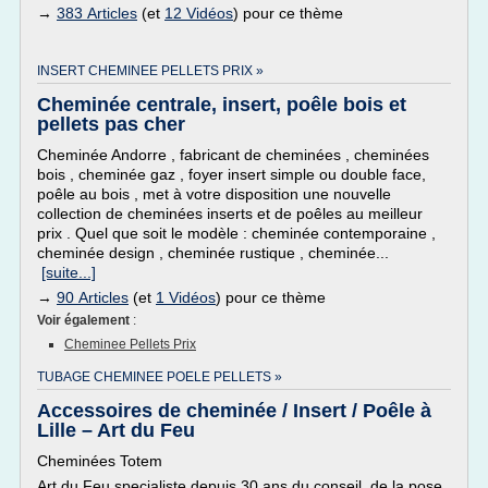
→
383 Articles
(et
12 Vidéos
) pour ce thème
INSERT CHEMINEE PELLETS PRIX »
Cheminée centrale, insert, poêle bois et
pellets pas cher
Cheminée Andorre , fabricant de cheminées , cheminées
bois , cheminée gaz , foyer insert simple ou double face,
poêle au bois , met à votre disposition une nouvelle
collection de cheminées inserts et de poêles au meilleur
prix . Quel que soit le modèle : cheminée contemporaine ,
cheminée design , cheminée rustique , cheminée...
[suite...]
→
90 Articles
(et
1 Vidéos
) pour ce thème
Voir également
:
Cheminee Pellets Prix
TUBAGE CHEMINEE POELE PELLETS »
Accessoires de cheminée / Insert / Poêle à
Lille – Art du Feu
Cheminées Totem
Art du Feu specialiste depuis 30 ans du conseil, de la pose