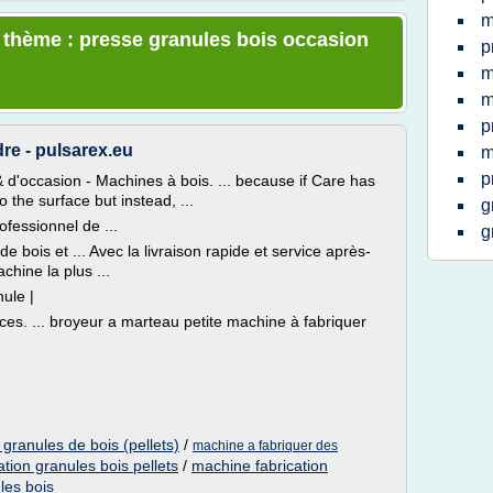
m
e thème : presse granules bois occasion
p
m
m
p
re - pulsarex.eu
m
p
& d'occasion - Machines à bois. ... because if Care has
 the surface but instead, ...
g
ofessionnel de ...
g
e bois et ... Avec la livraison rapide et service après-
achine la plus ...
ule |
ces. ... broyeur a marteau petite machine à fabriquer
granules de bois (pellets)
/
machine a fabriquer des
tion granules bois pellets
/
machine fabrication
les bois