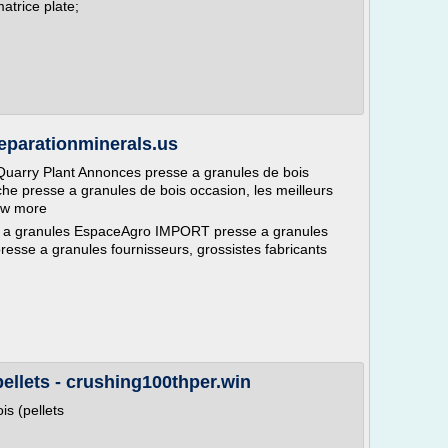
atrice plate;
eparationminerals.us
Quarry Plant Annonces presse a granules de bois
e presse a granules de bois occasion, les meilleurs
now more
se a granules EspaceAgro IMPORT presse a granules
e a granules fournisseurs, grossistes fabricants
ellets - crushing100thper.win
is (pellets