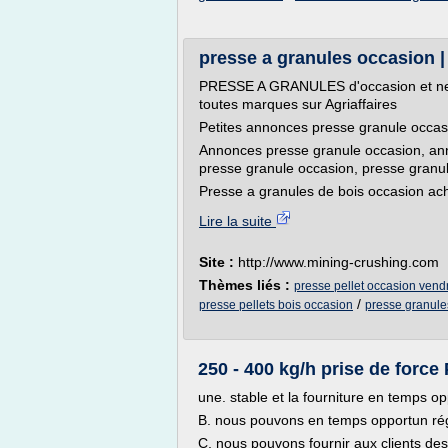
presse a granules occasion |
PRESSE A GRANULES d'occasion et neuf
toutes marques sur Agriaffaires
Petites annonces presse granule occasio
Annonces presse granule occasion, ann
presse granule occasion, presse granule
Presse a granules de bois occasion ach
Lire la suite
Site :
http://www.mining-crushing.com
Thèmes liés :
presse pellet occasion vend
/
presse pellets bois occasion
presse granule
250 - 400 kg/h prise de force 
une. stable et la fourniture en temps 
B. nous pouvons en temps opportun rég
C, nous pouvons fournir aux clients de