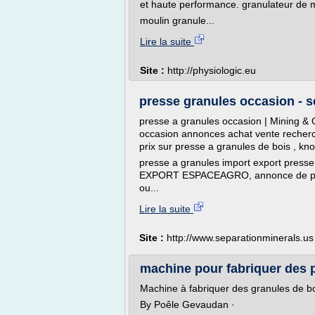
et haute performance. granulateur de m
moulin granule...
Lire la suite
Site :
http://physiologic.eu
presse granules occasion - s
presse a granules occasion | Mining & 
occasion annonces achat vente recherch
prix sur presse a granules de bois , k
presse a granules import export pres
EXPORT ESPACEAGRO, annonce de press
ou...
Lire la suite
Site :
http://www.separationminerals.us
machine pour fabriquer des p
Machine à fabriquer des granules de bo
By Poêle Gevaudan ·