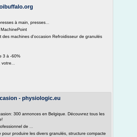
oibuffalo.org
presses à main, presses...
- MachinePoint
t des machines d'occasion Refroidisseur de granulés
ue 3 à -60%
votre...
casion - physiologic.eu
ccasion: 300 annonces en Belgique. Découvrez tous les
e!
ofessionnel de ...
le pour produire les divers granulés, structure compacte