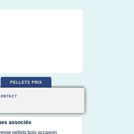
PELLETS PRIX
CONTACT
es associés
resse pellets bois occasion