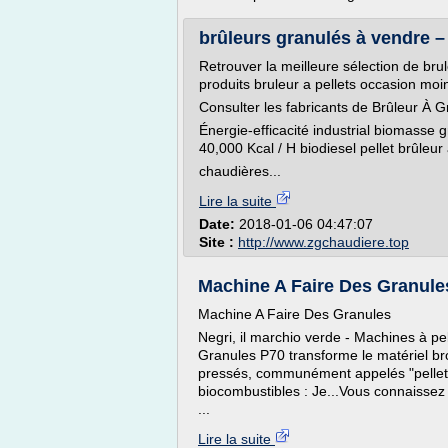
brûleurs granulés à vendre – 
Retrouver la meilleure sélection de brul
produits bruleur a pellets occasion moi
Consulter les fabricants de Brûleur À G
Énergie-efficacité industrial biomasse 
40,000 Kcal / H biodiesel pellet brûle
chaudières...
Lire la suite
Date:
2018-01-06 04:47:07
Site :
http://www.zgchaudiere.top
Machine A Faire Des Granules
Machine A Faire Des Granules
Negri, il marchio verde - Machines à 
Granules P70 transforme le matériel bro
pressés, communément appelés "pellets"
biocombustibles : Je...Vous connaissez
...
Lire la suite