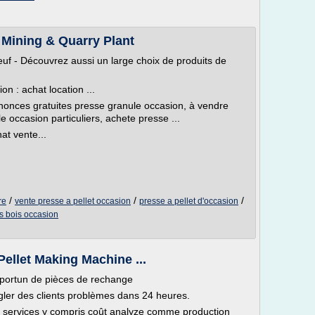
 Mining & Quarry Plant
 - Découvrez aussi un large choix de produits de
n : achat location ...
onces gratuites presse granule occasion, à vendre
 occasion particuliers, achete presse ...
at vente...
/
/
/
re
vente presse a pellet occasion
presse a pellet d'occasion
s bois occasion
Pellet Making Machine ...
opportun de pièces de rechange
ler des clients problèmes dans 24 heures.
s services y compris coût analyze comme production