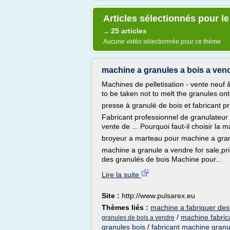
Articles sélectionnés pour l
25 articles
→
Aucune vidéo sélectionnée pour ce thème
machine a granules a bois a vend
Machines de pelletisation - vente neuf 
to be taken not to melt the granules onto
presse à granulé de bois et fabricant pr
Fabricant professionnel de granulateur d
vente de ... Pourquoi faut-il choisir la m
broyeur a marteau pour machine a gran
machine a granule a vendre for sale,pri
des granulés de bois Machine pour...
Lire la suite
Site :
http://www.pulsarex.eu
Thèmes liés :
machine a fabriquer des 
/
machine fabrica
granules de bois a vendre
granules bois
/
fabricant machine granu