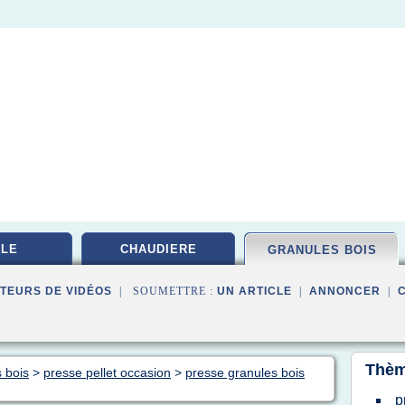
LE
CHAUDIERE
GRANULES BOIS
TEURS DE VIDÉOS
| SOUMETTRE :
UN ARTICLE
|
ANNONCER
|
Thèm
s bois
>
presse pellet occasion
>
presse granules bois
p