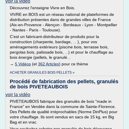
voir la vidéo
Découvrez l'enseigne Vivre en Bois.
VIVRE en BOIS est un réseau national de plateformes de
distribution présentes dans de grandes villes de France
(Aix-en-Provence - Alençon - Bordeaux - Lyon - Montpellier
- Nantes - Paris - Toulouse).
C’est un fabricant-distributeur de produits pour la
construction (charpente, bardage, ... ), pour vos
aménagements extérieurs (piscine bois, terrasse bois,
pergolas bois, palissade bois, ...) et pour le chauffage au
bois énergie (pellets, le granulé...
→
5 Vidéos
(et
362 Articles
) pour ce thème
ACHETER GRANULES BOIS PELLETS »
Procédé de fabrication des pellets, granulés
de bois PIVETEAUBOIS
voir la vidéo
PIVETEAUBOIS fabrique des granulés de bois "made in
France" en Vendée dans la commune de Sainte-Florence.
Des Pellets de qualité irréprochables (Norme DinPlus) pour
votre chauffage. Ils sont vendus en sacs de 15 kg, en Big
Bag et en vrac.
Vous souhaitez acheter nos granulés de bois découvrez