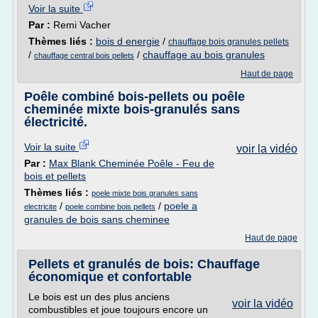
Voir la suite
Par :
Remi Vacher
Thèmes liés :
bois d energie
/
chauffage bois granules pellets
/
/
chauffage au bois granules
chauffage central bois pellets
Haut de page
Poêle combiné bois-pellets ou poêle
cheminée mixte bois-granulés sans
électricité.
Voir la suite
voir la vidéo
Par :
Max Blank Cheminée Poêle - Feu de
bois et pellets
Thèmes liés :
poele mixte bois granules sans
/
/
poele a
electricite
poele combine bois pellets
granules de bois sans cheminee
Haut de page
Pellets et granulés de bois: Chauffage
économique et confortable
Le bois est un des plus anciens
voir la vidéo
combustibles et joue toujours encore un