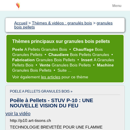
Menu
Accueil
>
Thèmes & vidéos : granulés bois
>
granules
bois pellets
Thèmes principaux sur granules bois pellets
Poele
A
Pellets Granules Bois
•
Chauffage
Bois
Granules Pellets
•
Chaudiere
Bois Pellets Granules
•
Fabrication
Granules Bois Pellets
•
Insert
A
Granules
Pellets Bois
•
Vente
Granules Bois Pellets
•
Machine
Granules Bois Pellets
•
Suite ...
Voir également
les articles
pour ce thème
POELE A PELLETS GRANULES BOIS »
Poêle à Pellets - STUV P-10 : UNE
NOUVELLE VISION DU FEU
voir la vidéo
http://p10.art-tisons.ch
TECHNOLOGIE BREVETÉE POUR UNE FLAMME