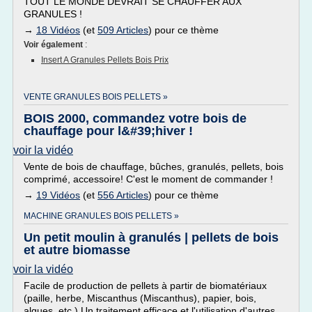
TOUT LE MONDE DEVRAIT SE CHAUFFER AUX
GRANULES !
→
18 Vidéos
(et
509 Articles
) pour ce thème
Voir également
:
Insert A Granules Pellets Bois Prix
VENTE GRANULES BOIS PELLETS »
BOIS 2000, commandez votre bois de
chauffage pour l&#39;hiver !
voir la vidéo
Vente de bois de chauffage, bûches, granulés, pellets, bois
comprimé, accessoire! C'est le moment de commander !
→
19 Vidéos
(et
556 Articles
) pour ce thème
MACHINE GRANULES BOIS PELLETS »
Un petit moulin à granulés | pellets de bois
et autre biomasse
voir la vidéo
Facile de production de pellets à partir de biomatériaux
(paille, herbe, Miscanthus (Miscanthus), papier, bois,
algues, etc.) Un traitement efficace et l'utilisation d'autres