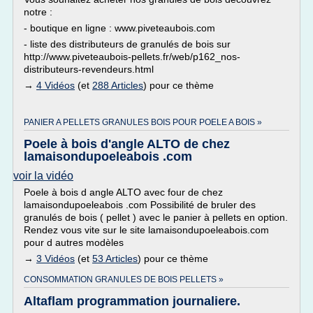
notre :
- boutique en ligne : www.piveteaubois.com
- liste des distributeurs de granulés de bois sur
http://www.piveteaubois-pellets.fr/web/p162_nos-
distributeurs-revendeurs.html
→
4 Vidéos
(et
288 Articles
) pour ce thème
PANIER A PELLETS GRANULES BOIS POUR POELE A BOIS »
Poele à bois d'angle ALTO de chez
lamaisondupoeleabois .com
voir la vidéo
Poele à bois d angle ALTO avec four de chez
lamaisondupoeleabois .com Possibilité de bruler des
granulés de bois ( pellet ) avec le panier à pellets en option.
Rendez vous vite sur le site lamaisondupoeleabois.com
pour d autres modèles
→
3 Vidéos
(et
53 Articles
) pour ce thème
CONSOMMATION GRANULES DE BOIS PELLETS »
Altaflam programmation journaliere.