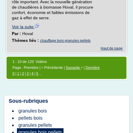
rôle important. Avec la nouvelle génération
de chaudières à biomasse Hoval, il procure
confort, économie et faibles émissions de
gaz à effet de serre.
Voir la suite
Par :
Hoval
Thèmes liés :
chauffage bois granules pellets
Haut de page
1 - 10 de 120 Vidéos
Page : Première | < Précédente |
Suivante
> |
Dernière
0
|
1
|
2
|
3
|
4
|
5
...
Sous-rubriques
granules bois
pellets bois
granules pellets
granules bois pellets