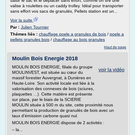
saisir le sac et le déplacer sans effort, comme on tire une
valise à roulettes ou un caddy trolley. Idéal pour transporter
sans effort vos sacs de granulés, Pellets station est un...
Voir la suite
Par :
Julien Tournier
Thèmes liés :
chauffage poele a granules de bois
/
poele a
pellets granules bois
/
chauffage au bois granules
Haut de page
Moulin Bois Energie 2018
MOULIN BOIS ENERGIE, filiale du groupe
voir la vidéo
MOULINVEST, est située au cœur du
massif forestier Auvergnat, à Dunières en
Haute-Loire. Son activité locale est liée à la
valorisation des connexes de bois (sciures,
plaquettes …). Cette matière est présente
sur place, par le biais de la SCIERIE
MOULIN située à 500 m du site, cette proximité nous
permettant la production de granulés de bois avec un
taux d’émission carbone quasi nul.
MOULIN BOIS ENERGIE dispose de 2 activités :
– la...