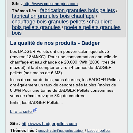
Site :
http://www.cpe-energies.com
fabrication granules bois pellets
Thèmes liés :
/
fabrication granules bois chauffage
/
chauffage bois granules pellets
chaudiere
/
bois pellets granules
poele a pellets granules
/
bois
La qualité de nos produits - Badger
Les BADGER Pellets ont un pouvoir calorifique élevé
(environ 18MJ/KG). Pour une consommation annuelle de
chauffage et eau chaude de 20.000 KWh (2000 litres de
mazout), il faut compter environ 4 tonnes de BADGER
pellets (soit moins de 6 M3).
Issus du coeur du bois, sans écorces, les BADGER Pellets
ont également un taux de cendres très faibles (moins de
0,3%) Pour une tonne de BADGER Pellets consommés,
vous ne récolterez que 3Kg de cendres.
Enfin, les BADGER Pellets...
Lire la suite
Site :
http://www.badgerpellets.com
Thèmes liés :
/
badger pellets
pouvoir calorifique pellet badger