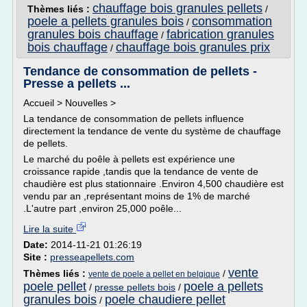
chauffage bois granules pellets
Thèmes liés :
/
poele a pellets granules bois
consommation
/
granules bois chauffage
fabrication granules
/
bois chauffage
chauffage bois granules prix
/
Tendance de consommation de pellets -
Presse a pellets ...
Accueil > Nouvelles >
La tendance de consommation de pellets influence
directement la tendance de vente du système de chauffage
de pellets.
Le marché du poêle à pellets est expérience une
croissance rapide ,tandis que la tendance de vente de
chaudière est plus stationnaire .Environ 4,500 chaudière est
vendu par an ,représentant moins de 1% de marché
.L'autre part ,environ 25,000 poêle...
Lire la suite
Date:
2014-11-21 01:26:19
Site :
presseapellets.com
vente
Thèmes liés :
/
vente de poele a pellet en belgique
poele pellet
poele a pellets
/
presse pellets bois
/
granules bois
poele chaudiere pellet
/