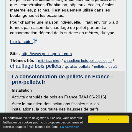
que : coopératives d'habitation, hôpitaux, écoles, écoles
maternelles, piscines. Il est également utilisé dans les
boulangeries et les pizzerias.
Pour chauffer une maison individuelle, il faut environ 5 à 8
tonnes par saison de chauffage de pellet par an. La
consommation dépend de la surface en mètres, du type...
Lire la suite
Site :
http://www.polishpellet.com
Thèmes liés :
/
/
chaudiere bois pellet pologne
pellet lava olimp
chauffage bois pellets
/
qualite pellets
/
pellets plus a1
La consommation de pellets en France -
prix-pellets.fr
Installation
Activité granulés de bois en France [MAJ 06-2016]
Avec le maintien des incitations fiscales sur les
installations, la poursuite des hausses de tarifs
électriques, le marché du poêle est toujours porteur en
En poursuivant votre navigation sur ce site, vous acceptez
France. Le marché des chaudières à granulés est en
X
l'utilisation de cookies pour vous proposer des contenus et
revanche plus difficile, prix du pétrole trés bas malgrès
services adaptés à vos centres d'intérêts.
En savoir plus
une trés forte composante de taxes fixes (de plus en