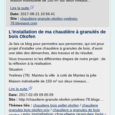
Maison individuelle de 150 m² sur deux niveaux...
Lire la suite
Date:
2017-08-21 10:56:41
Site :
chaudiere-granule-okofen-yvelines-
78.blogspot.com
L'installation de ma chaudière à granulés de
bois Okofen
Je fais ce blog pour permettre aux personnes, qui ont pour
projet d'installer une chaudière à granules de bois, d'avoir
une idée des démarches, des travaux et du résultat.
Vous trouverez ici les différentes étapes de notre projet : de
la réflexion à la réalisation.
Situation :
Yvelines (78) Mantes la ville à coté de Mantes la jolie
Maison individuelle de 150 m² sur deux niveaux...
Lire la suite
Date:
2017-02-09 09:05:09
Site :
http://chaudiere-granule-okofen-yvelines-78.blogs ...
Thèmes liés :
chaudiere bois pellet okofen
/
chaudiere
granules bois okofen prix
/
chaudiere a granules de bois
prix installation chaudiere granules bois
okofen
/
/