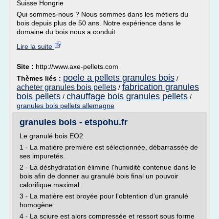
Suisse Hongrie
Qui sommes-nous ? Nous sommes dans les métiers du
bois depuis plus de 50 ans. Notre expérience dans le
domaine du bois nous a conduit...
Lire la suite
Site :
http://www.axe-pellets.com
poele a pellets granules bois
Thèmes liés :
/
fabrication granules
acheter granules bois pellets
/
bois pellets
chauffage bois granules pellets
/
/
granules bois pellets allemagne
granules bois - etspohu.fr
Le granulé bois EO2
1 - La matière première est sélectionnée, débarrassée de
ses impuretés.
2 - La déshydratation élimine l'humidité contenue dans le
bois afin de donner au granulé bois final un pouvoir
calorifique maximal.
3 - La matière est broyée pour l'obtention d'un granulé
homogène.
4 - La sciure est alors compressée et ressort sous forme