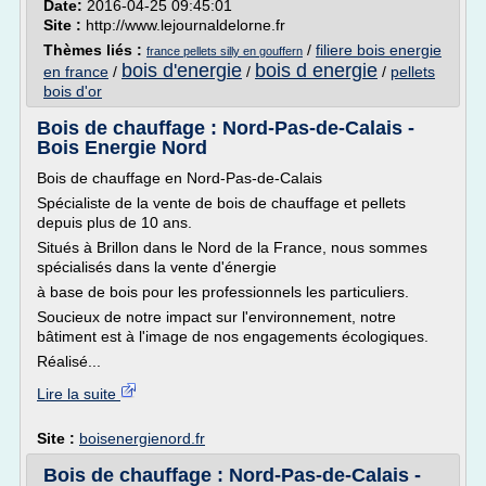
Date:
2016-04-25 09:45:01
Site :
http://www.lejournaldelorne.fr
Thèmes liés :
/
filiere bois energie
france pellets silly en gouffern
bois d'energie
bois d energie
en france
/
/
/
pellets
bois d'or
Bois de chauffage : Nord-Pas-de-Calais -
Bois Energie Nord
Bois de chauffage en Nord-Pas-de-Calais
Spécialiste de la vente de bois de chauffage et pellets
depuis plus de 10 ans.
Situés à Brillon dans le Nord de la France, nous sommes
spécialisés dans la vente d'énergie
à base de bois pour les professionnels les particuliers.
Soucieux de notre impact sur l'environnement, notre
bâtiment est à l'image de nos engagements écologiques.
Réalisé...
Lire la suite
Site :
boisenergienord.fr
Bois de chauffage : Nord-Pas-de-Calais -