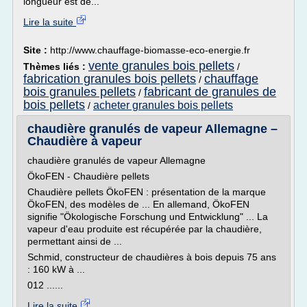
longueur est de...
Lire la suite
Site :
http://www.chauffage-biomasse-eco-energie.fr
vente granules bois pellets
Thèmes liés :
/
fabrication granules bois pellets
chauffage
/
bois granules pellets
fabricant de granules de
/
bois pellets
acheter granules bois pellets
/
chaudière granulés de vapeur Allemagne –
Chaudière à vapeur
chaudière granulés de vapeur Allemagne
ÖkoFEN - Chaudière pellets
Chaudière pellets ÖkoFEN : présentation de la marque
ÖkoFEN, des modèles de ... En allemand, ÖkoFEN
signifie "Ökologische Forschung und Entwicklung" ... La
vapeur d'eau produite est récupérée par la chaudière,
permettant ainsi de ...
Schmid, constructeur de chaudières à bois depuis 75 ans
: 160 kW à ...
012 ......
Lire la suite