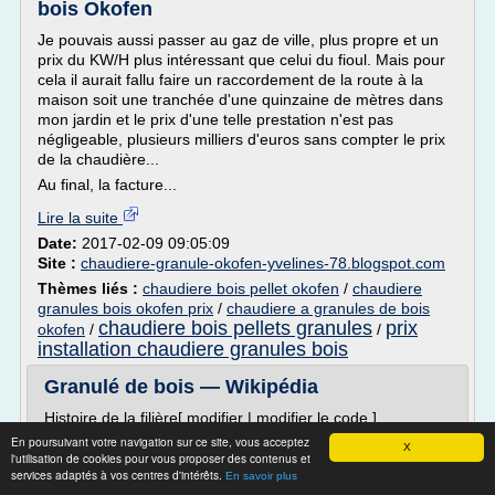
bois Okofen
Je pouvais aussi passer au gaz de ville, plus propre et un
prix du KW/H plus intéressant que celui du fioul. Mais pour
cela il aurait fallu faire un raccordement de la route à la
maison soit une tranchée d'une quinzaine de mètres dans
mon jardin et le prix d'une telle prestation n'est pas
négligeable, plusieurs milliers d'euros sans compter le prix
de la chaudière...
Au final, la facture...
Lire la suite
Date:
2017-02-09 09:05:09
Site :
chaudiere-granule-okofen-yvelines-78.blogspot.com
Thèmes liés :
chaudiere bois pellet okofen
/
chaudiere
granules bois okofen prix
/
chaudiere a granules de bois
chaudiere bois pellets granules
prix
okofen
/
/
installation chaudiere granules bois
Granulé de bois — Wikipédia
Histoire de la filière[ modifier | modifier le code ]
En poursuivant votre navigation sur ce site, vous acceptez
Lors du choc pétrolier , aux États-Unis et en France
X
l'utilisation de cookies pour vous proposer des contenus et
d'abord, la crise de l'énergie a relancé le chauffage-bois ,
services adaptés à vos centres d'intérêts.
En savoir plus
et a favorisé l'émergence d'une quinzaine de granulateurs