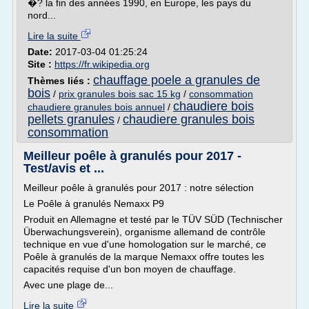
�? la fin des années 1990, en Europe, les pays du
nord...
Lire la suite
Date:
2017-03-04 01:25:24
Site :
https://fr.wikipedia.org
chauffage poele a granules de
Thèmes liés :
bois
/
prix granules bois sac 15 kg
/
consommation
chaudiere bois
chaudiere granules bois annuel
/
pellets granules
chaudiere granules bois
/
consommation
Meilleur poêle à granulés pour 2017 -
Test/avis et ...
Meilleur poêle à granulés pour 2017 : notre sélection
Le Poêle à granulés Nemaxx P9
Produit en Allemagne et testé par le TÜV SÜD (Technischer
Überwachungsverein), organisme allemand de contrôle
technique en vue d'une homologation sur le marché, ce
Poêle à granulés de la marque Nemaxx offre toutes les
capacités requise d'un bon moyen de chauffage.
Avec une plage de...
Lire la suite