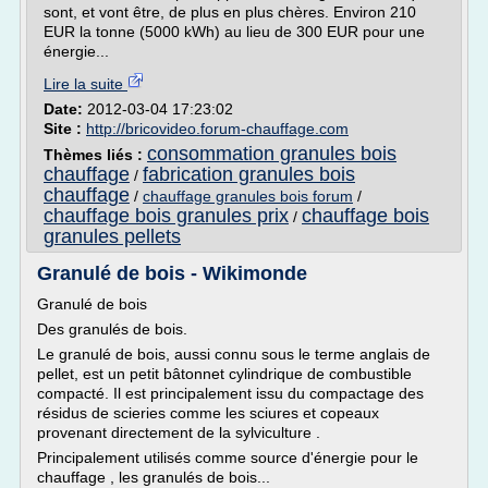
sont, et vont être, de plus en plus chères. Environ 210
EUR la tonne (5000 kWh) au lieu de 300 EUR pour une
énergie...
Lire la suite
Date:
2012-03-04 17:23:02
Site :
http://bricovideo.forum-chauffage.com
consommation granules bois
Thèmes liés :
chauffage
fabrication granules bois
/
chauffage
/
chauffage granules bois forum
/
chauffage bois granules prix
chauffage bois
/
granules pellets
Granulé de bois - Wikimonde
Granulé de bois
Des granulés de bois.
Le granulé de bois, aussi connu sous le terme anglais de
pellet, est un petit bâtonnet cylindrique de combustible
compacté. Il est principalement issu du compactage des
résidus de scieries comme les sciures et copeaux
provenant directement de la sylviculture .
Principalement utilisés comme source d'énergie pour le
chauffage , les granulés de bois...