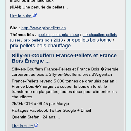
marchés internationaux
(©AN) Une pénurie de pellets...
Lire la suite
Site :
http://www.prixpellets.ch
Thèmes liés :
/
poele a pellets prix suisse
prix chaudiere pellets
prix pellets bois tonne
/
prix pellets bois 2013
/
/
suisse
prix pellets bois chauffage
Silly-en-Gouffern France-Pellets et France
Bois Énergie ...
Silly-en-Gouffern France-Pellets et France Bois �?nergie
carburent au bois à Silly-en-Gouffern, près d'Argentan
France-Pellets revend 5 000 tonnes de granulés par an ;
France Bois �?nergie va couper le bois en forêt, le
transforme en plaquettes, toutes deux pour alimenter les
chaudières.
25/04/2016 à 09:45 par Maryjo
Partages Facebook Twitter Google + Email
Quentin Stefani, 24 ans,...
Lire la suite