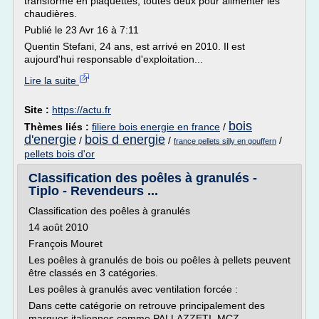
transforme en plaquettes, toutes deux pour alimenter les
chaudières.
Publié le 23 Avr 16 à 7:11
Quentin Stefani, 24 ans, est arrivé en 2010. Il est
aujourd'hui responsable d'exploitation...
Lire la suite
Site :
https://actu.fr
bois
Thèmes liés :
filiere bois energie en france
/
d'energie
bois d energie
/
/
/
france pellets silly en gouffern
pellets bois d'or
Classification des poêles à granulés -
Tiplo - Revendeurs ...
Classification des poêles à granulés
14 août 2010
François Mouret
Les poêles à granulés de bois ou poêles à pellets peuvent
être classés en 3 catégories.
Les poêles à granulés avec ventilation forcée :
Dans cette catégorie on retrouve principalement des
marques italiennes comme PALLAZZETI, MCZ,