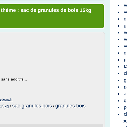
v
e thème : sac de granules de bois 15kg
v
g
g
v
v
v
g
p
f
c
ans additifs...
g
p
a
ebois.fr
q
sac granules bois
granules bois
 15kg
/
/
p
c
bo