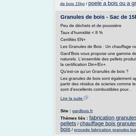
poele a bois ou a g
de bois 15kg
/
Granules de bois - Sac de 1
Peu de déchets et de poussière
Taux d'humidité < 8 %
Certifiés EN+
Les Granules de Bois : Un chauffage 
Gard'Bois vous propose une gamme de 
naturels. L'ensemble des pellets produi
la certification Din+/En+.
Qu'est-ce qu'un Granulés de bois ?
Les granules de bois sont également ap
partir des résidus de scieries comme l
sont d'excellents combustibles pour...
Lire la suite
Site :
gardbois.fr
fabrication granule
Thèmes liés :
pellets
chauffage bois granules
/
bois
/
procede fabrication granules bo