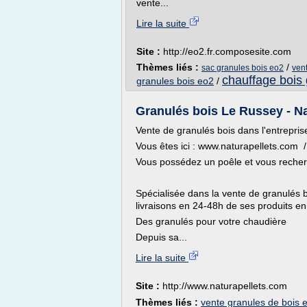
vente...
Lire la suite
Site :
http://eo2.fr.composesite.com
Thèmes liés :
/
sac granules bois eo2
ven
chauffage bois 
granules bois eo2
/
Granulés bois Le Russey - Na
Vente de granulés bois dans l'entrepri
Vous êtes ici : www.naturapellets.com /
Vous possédez un poêle et vous recherc
Spécialisée dans la vente de granulés b
livraisons en 24-48h de ses produits en
Des granulés pour votre chaudière
Depuis sa...
Lire la suite
Site :
http://www.naturapellets.com
Thèmes liés :
vente granules de bois 