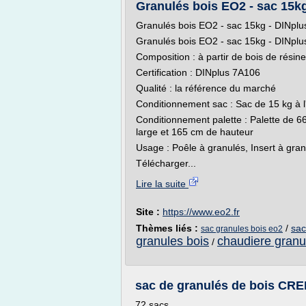
Granulés bois EO2 - sac 15k
Granulés bois EO2 - sac 15kg - DINplu
Granulés bois EO2 - sac 15kg - DINplu
Composition : à partir de bois de résin
Certification : DINplus 7A106
Qualité : la référence du marché
Conditionnement sac : Sac de 15 kg à l
Conditionnement palette : Palette de 66
large et 165 cm de hauteur
Usage : Poêle à granulés, Insert à gran
Télécharger...
Lire la suite
Site :
https://www.eo2.fr
Thèmes liés :
/
sac
sac granules bois eo2
granules bois
chaudiere granu
/
sac de granulés de bois CREP
72 sacs