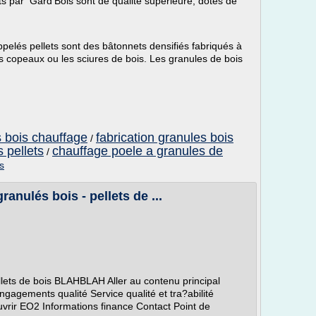
ts par Gard'Bois sont de qualité supérieure, dotés de
pelés pellets sont des bâtonnets densifiés fabriqués à
s copeaux ou les sciures de bois. Les granules de bois
s bois chauffage
fabrication granules bois
/
 pellets
chauffage poele a granules de
/
s
ranulés bois - pellets de ...
llets de bois BLAHBLAH Aller au contenu principal
ngagements qualité Service qualité et tra?abilité
rir EO2 Informations finance Contact Point de