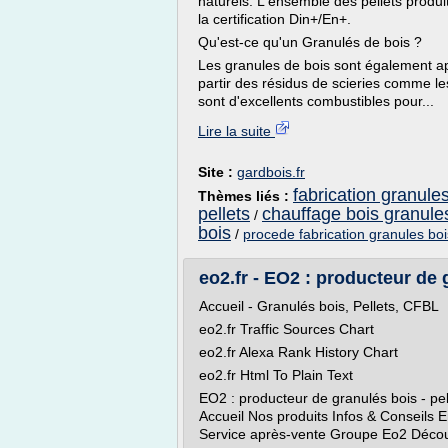
naturels. L'ensemble des pellets produi
la certification Din+/En+.
Qu'est-ce qu'un Granulés de bois ?
Les granules de bois sont également ap
partir des résidus de scieries comme le
sont d'excellents combustibles pour...
Lire la suite
Site :
gardbois.fr
fabrication granule
Thèmes liés :
pellets
chauffage bois granules
/
bois
/
procede fabrication granules boi
eo2.fr - EO2 : producteur de g
Accueil - Granulés bois, Pellets, CFBL
eo2.fr Traffic Sources Chart
eo2.fr Alexa Rank History Chart
eo2.fr Html To Plain Text
EO2 : producteur de granulés bois - pe
Accueil Nos produits Infos & Conseils E
Service après-vente Groupe Eo2 Découv