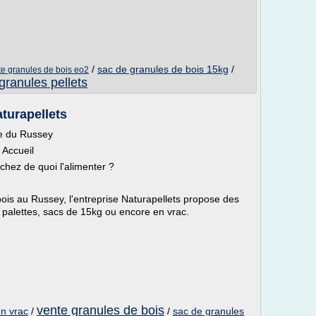
/
sac de granules de bois 15kg
/
te granules de bois eo2
granules pellets
turapellets
se du Russey
 Accueil
hez de quoi l'alimenter ?
ois au Russey, l'entreprise Naturapellets propose des
 palettes, sacs de 15kg ou encore en vrac.
vente granules de bois
en vrac
/
/
sac de granules