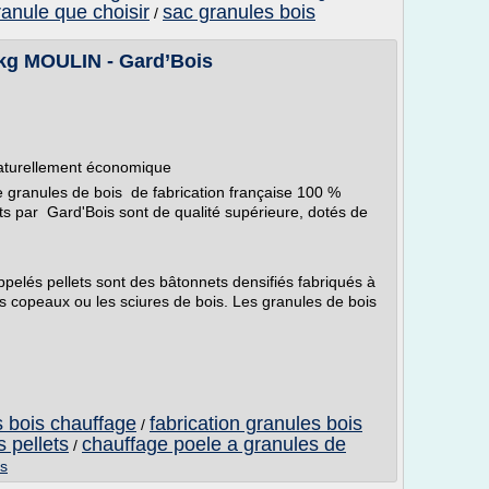
ranule que choisir
sac granules bois
/
5kg MOULIN - Gard’Bois
naturellement économique
granules de bois de fabrication française 100 %
ts par Gard'Bois sont de qualité supérieure, dotés de
pelés pellets sont des bâtonnets densifiés fabriqués à
es copeaux ou les sciures de bois. Les granules de bois
s bois chauffage
fabrication granules bois
/
 pellets
chauffage poele a granules de
/
is