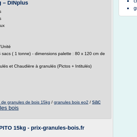
c
g – DINplus
g
s
s
eux
'Unité
 sacs ( 1 tonne) - dimensions palette : 80 x 120 cm de
ulés et Chaudière à granulés (Pictos + Intitulés)
sac
 de granules de bois 15kg
/
granules bois eo2
/
les bois
ITO 15kg - prix-granules-bois.fr