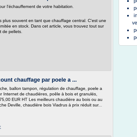
p
pour l'échauffement de votre habitation.
p
i
rs plus souvent en tant que chauffage central. C'est une
v
mitée en stock. Dans cet article, vous trouvez tout sur
p
t de pellets.
p
ount chauffage par poele a ...
uche, ballon tampon, régulation de chauffage, poele a
r Internet de chaudières, poêle à bois et granulés,
2 575,00 EUR HT Les meilleurs chaudière au bois ou au
e Deville, chaudière bois Viadrus à prix réduit sur...
r