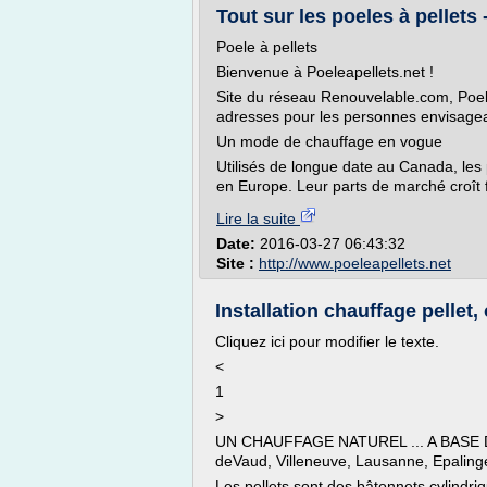
Tout sur les poeles à pellets 
Poele à pellets
Bienvenue à Poeleapellets.net !
Site du réseau Renouvelable.com, Poel
adresses pour les personnes envisageant 
Un mode de chauffage en vogue
Utilisés de longue date au Canada, les
en Europe. Leur parts de marché croît f
Lire la suite
Date:
2016-03-27 06:43:32
Site :
http://www.poeleapellets.net
Installation chauffage pellet,
Cliquez ici pour modifier le texte.
<
1
>
UN CHAUFFAGE NATUREL ... A BASE DE 
deVaud, Villeneuve, Lausanne, Epaling
Les pellets sont des bâtonnets cylindri