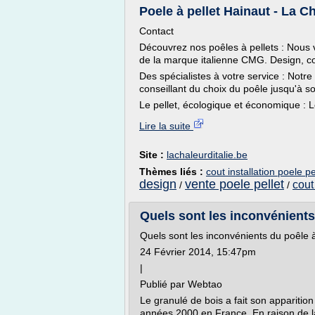
Poele à pellet Hainaut - La Ch
Contact
Découvrez nos poêles à pellets : Nous
de la marque italienne CMG. Design, conf
Des spécialistes à votre service : Not
conseillant du choix du poêle jusqu'à so
Le pellet, écologique et économique : Le
Lire la suite
Site :
lachaleurditalie.be
Thèmes liés :
cout installation poele pe
design
vente poele pellet
cout
/
/
Quels sont les inconvénients 
Quels sont les inconvénients du poêle à
24 Février 2014, 15:47pm
|
Publié par Webtao
Le granulé de bois a fait son appariti
années 2000 en France. En raison de l