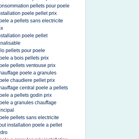
onsommation pellets pour poele
nstallation poele pellet prix
oele a pellets sans electricite
ix
nstallation poele pellet
nalisable
ilo pellets pour poele
oele a bois pellets prix
oele pellets ventouse prix
hauffage poele a granules
oele chaudiere pellet prix
hauffage central poele a pellets
oele a pellets godin prix
oele a granules chauffage
incipal
oele pellets sans electricite
out installation poele a pellet
dro