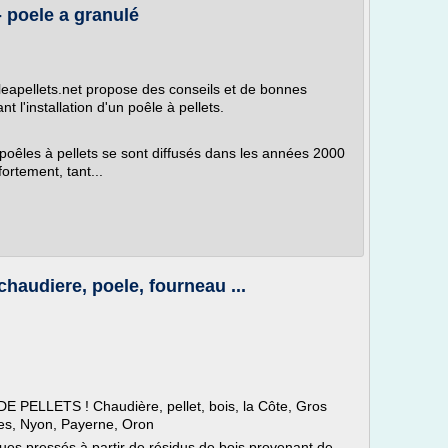
- poele a granulé
eapellets.net propose des conseils et de bonnes
l'installation d'un poêle à pellets.
 poêles à pellets se sont diffusés dans les années 2000
ortement, tant...
 chaudiere, poele, fourneau ...
PELLETS ! Chaudière, pellet, bois, la Côte, Gros
es, Nyon, Payerne, Oron
ques pressés à partir de résidus de bois provenant de