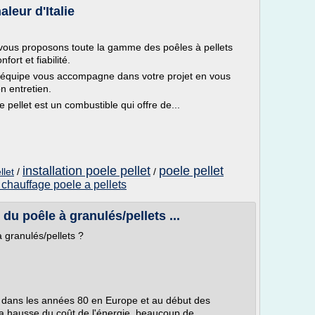
aleur d'Italie
 vous proposons toute la gamme des poêles à pellets
ort et fiabilité.
re équipe vous accompagne dans votre projet en vous
n entretien.
 pellet est un combustible qui offre de...
installation poele pellet
poele pellet
llet
/
/
 chauffage poele a pellets
du poêle à granulés/pellets ...
 granulés/pellets ?
on dans les années 80 en Europe et au début des
a hausse du coût de l'énergie, beaucoup de