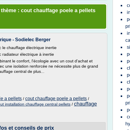
c
 thème : cout chauffage poele a pellets
i
p
pr
i
trique - Sodielec Berger
ca
s
le chauffage électrique inertie
p
radiateur électrique à inertie
ant le confort, l'écologie avec un cout d'achat et
p
vec une isolation renforcée ne nécessite plus de grand
c
ffage central de plus...
p
c
p
p
e a pellets
cout chauffage poele a pellets
/
/
pr
chauffage
ut installation chauffage central pellets
/
p
c
hy
fos et conseils de prix