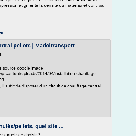
ompression augmente la densité du matériau et donc sa
com
ntral pellets | Madeltransport
s
ets source google image :
wp-content/uploads/2014/04/installation-chauffage-
jpg
il suffit de disposer d'un circuit de chauffage central.
lés/pellets, quel site ...
s, quel site choisir ?