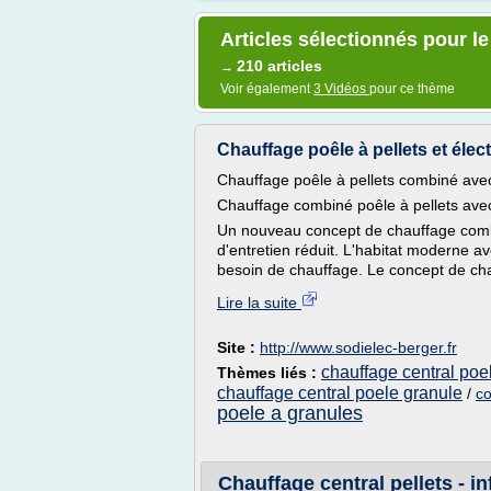
Articles sélectionnés pour le
210 articles
→
Voir également
3 Vidéos
pour ce thème
Chauffage poêle à pellets et élec
Chauffage poêle à pellets combiné avec 
Chauffage combiné poêle à pellets avec 
Un nouveau concept de chauffage combin
d'entretien réduit. L'habitat moderne a
besoin de chauffage. Le concept de chau
Lire la suite
Site :
http://www.sodielec-berger.fr
chauffage central poel
Thèmes liés :
chauffage central poele granule
/
co
poele a granules
Chauffage central pellets - in