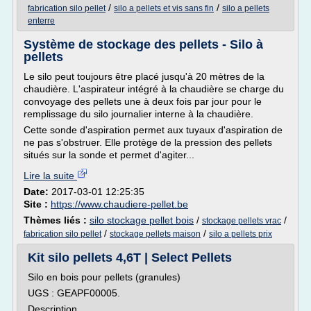
/
/
fabrication silo pellet
silo a pellets et vis sans fin
silo a pellets
enterre
Système de stockage des pellets - Silo à
pellets
Le silo peut toujours être placé jusqu'à 20 mètres de la
chaudière. L'aspirateur intégré à la chaudière se charge du
convoyage des pellets une à deux fois par jour pour le
remplissage du silo journalier interne à la chaudière.
Cette sonde d'aspiration permet aux tuyaux d'aspiration de
ne pas s'obstruer. Elle protège de la pression des pellets
situés sur la sonde et permet d'agiter...
Lire la suite
Date:
2017-03-01 12:25:35
Site :
https://www.chaudiere-pellet.be
Thèmes liés :
silo stockage pellet bois
/
/
stockage pellets vrac
/
/
fabrication silo pellet
stockage pellets maison
silo a pellets prix
Kit silo pellets 4,6T | Select Pellets
Silo en bois pour pellets (granules)
UGS : GEAPF00005.
Description