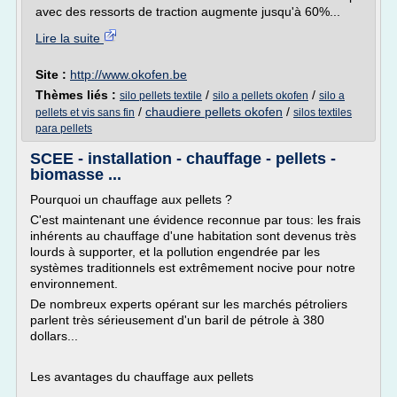
avec des ressorts de traction augmente jusqu'à 60%...
Lire la suite
Site :
http://www.okofen.be
Thèmes liés :
/
/
silo pellets textile
silo a pellets okofen
silo a
/
chaudiere pellets okofen
/
pellets et vis sans fin
silos textiles
para pellets
SCEE - installation - chauffage - pellets -
biomasse ...
Pourquoi un chauffage aux pellets ?
C'est maintenant une évidence reconnue par tous: les frais
inhérents au chauffage d'une habitation sont devenus très
lourds à supporter, et la pollution engendrée par les
systèmes traditionnels est extrêmement nocive pour notre
environnement.
De nombreux experts opérant sur les marchés pétroliers
parlent très sérieusement d'un baril de pétrole à 380
dollars...
Les avantages du chauffage aux pellets