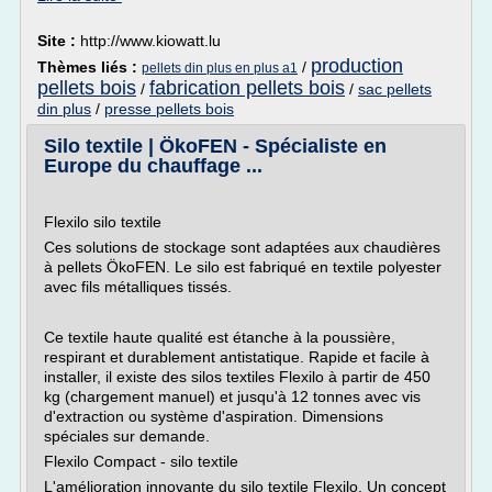
Site :
http://www.kiowatt.lu
production
Thèmes liés :
/
pellets din plus en plus a1
pellets bois
fabrication pellets bois
/
/
sac pellets
din plus
/
presse pellets bois
Silo textile | ÖkoFEN - Spécialiste en
Europe du chauffage ...
Flexilo silo textile
Ces solutions de stockage sont adaptées aux chaudières
à pellets ÖkoFEN. Le silo est fabriqué en textile polyester
avec fils métalliques tissés.
Ce textile haute qualité est étanche à la poussière,
respirant et durablement antistatique. Rapide et facile à
installer, il existe des silos textiles Flexilo à partir de 450
kg (chargement manuel) et jusqu'à 12 tonnes avec vis
d'extraction ou système d'aspiration. Dimensions
spéciales sur demande.
Flexilo Compact - silo textile
L'amélioration innovante du silo textile Flexilo. Un concept