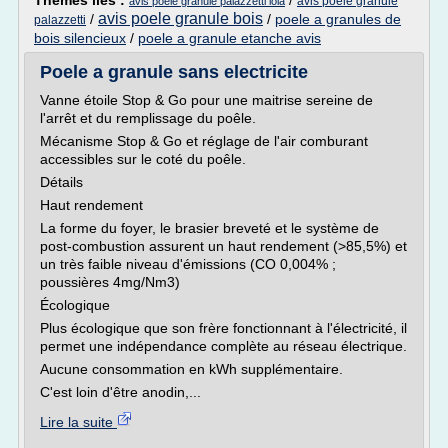
Thèmes liés :
/
avis poele granule
avis poele granule palazzetti lola
avis poele granule bois
/
/
poele a granules de
palazzetti
bois silencieux
/
poele a granule etanche avis
Poele a granule sans electricite
Vanne étoile Stop & Go pour une maitrise sereine de
l'arrêt et du remplissage du poêle.
Mécanisme Stop & Go et réglage de l'air comburant
accessibles sur le coté du poêle.
Détails
Haut rendement
La forme du foyer, le brasier breveté et le système de
post-combustion assurent un haut rendement (>85,5%) et
un très faible niveau d'émissions (CO 0,004% ;
poussières 4mg/Nm3)
Écologique
Plus écologique que son frère fonctionnant à l'électricité, il
permet une indépendance complète au réseau électrique.
Aucune consommation en kWh supplémentaire.
C'est loin d'être anodin,...
Lire la suite