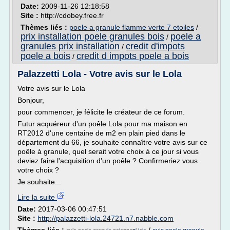
Date:
2009-11-26 12:18:58
Site :
http://cdobey.free.fr
Thèmes liés :
poele a granule flamme verte 7 etoiles
/
prix installation poele granules bois
poele a
/
granules prix installation
credit d'impots
/
poele a bois
credit d impots poele a bois
/
Palazzetti Lola - Votre avis sur le Lola
Votre avis sur le Lola
Bonjour,
pour commencer, je félicite le créateur de ce forum.
Futur acquéreur d'un poêle Lola pour ma maison en
RT2012 d'une centaine de m2 en plain pied dans le
département du 66, je souhaite connaître votre avis sur ce
poêle à granule, quel serait votre choix à ce jour si vous
deviez faire l'acquisition d'un poêle ? Confirmeriez vous
votre choix ?
Je souhaite...
Lire la suite
Date:
2017-03-06 00:47:51
Site :
http://palazzetti-lola.24721.n7.nabble.com