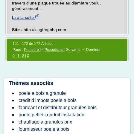
travers d'une plaque trouée au diamètre voulu,
généralement...
Lire la suite
Site :
http://kingfrogbbq.com
151 - 172 de 172 Articles
Page :
Première
| <
Précédente
| Suivante > | Dernière
0
|
1
|
2
|
3
Thèmes associés
poele a bois a granule
credit d impots poele a bois
fabricant et distributeur granules bois
poele pellet conduit installation
chauffage a granules prix
fournisseur poele a bois