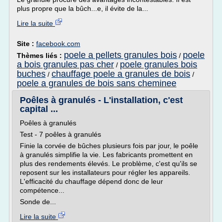
plus propre que la bûch...e, il évite de la...
Lire la suite
Site :
facebook.com
poele a pellets granules bois
poele
Thèmes liés :
/
a bois granules pas cher
poele granules bois
/
buches
chauffage poele a granules de bois
/
/
poele a granules de bois sans cheminee
Poêles à granulés - L'installation, c'est
capital ...
Poêles à granulés
Test - 7 poêles à granulés
Finie la corvée de bûches plusieurs fois par jour, le poêle
à granulés simplifie la vie. Les fabricants promettent en
plus des rendements élevés. Le problème, c'est qu'ils se
reposent sur les installateurs pour régler les appareils.
L'efficacité du chauffage dépend donc de leur
compétence...
Sonde de...
Lire la suite