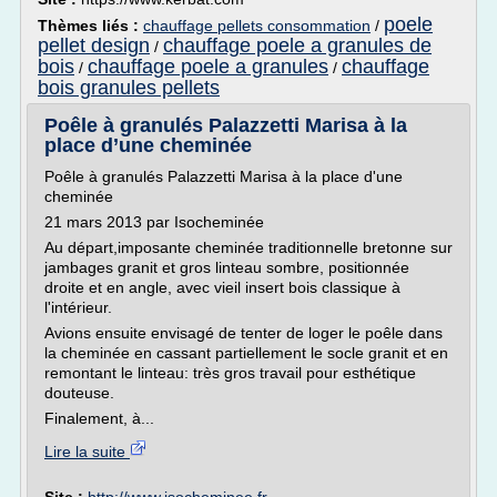
poele
Thèmes liés :
chauffage pellets consommation
/
pellet design
chauffage poele a granules de
/
bois
chauffage poele a granules
chauffage
/
/
bois granules pellets
Poêle à granulés Palazzetti Marisa à la
place d’une cheminée
Poêle à granulés Palazzetti Marisa à la place d'une
cheminée
21 mars 2013 par Isocheminée
Au départ,imposante cheminée traditionnelle bretonne sur
jambages granit et gros linteau sombre, positionnée
droite et en angle, avec vieil insert bois classique à
l'intérieur.
Avions ensuite envisagé de tenter de loger le poêle dans
la cheminée en cassant partiellement le socle granit et en
remontant le linteau: très gros travail pour esthétique
douteuse.
Finalement, à...
Lire la suite