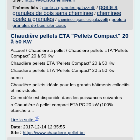
Site :
http://www.isocheminee.fr
poele a
Thèmes liés :
poele a granules palazzetti
/
granules de bois sans cheminee
cheminee
/
poele a granules
/
/
poele a
cheminee granules palazzetti
granules de bois silencieux
Chaudière pellets ETA "Pellets Compact" 20
à 50 Kw
Accueil / Chaudière à pellet / Chaudière pellets ETA "Pellets
Compact" 20 à 50 Kw
Chaudière pellets ETA "Pellets Compact" 20 à 50 Kw
Chaudière pellets ETA "Pellets Compact" 20 à 50 Kw
admin
Chaudière pellets idéale pour les grands bâtiments collectifs
et individuels.
Ce modèle est disponible dans les puissances suivantes :
o Chaudière à pellet compact ETA PC 20 kW (100%
étanche à...
Lire la suite
Date:
2017-12-14 12:35:55
Site :
https://www.chaudiere-pellet.be