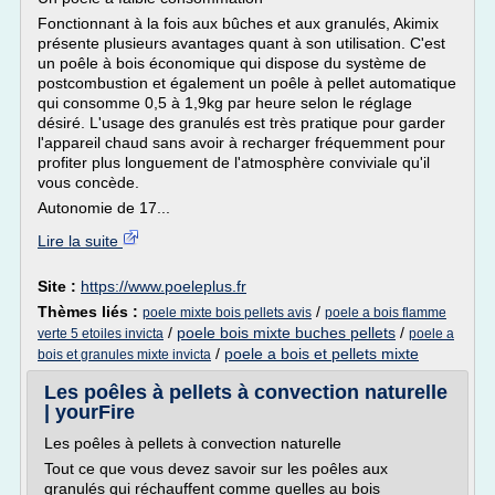
Fonctionnant à la fois aux bûches et aux granulés, Akimix
présente plusieurs avantages quant à son utilisation. C'est
un poêle à bois économique qui dispose du système de
postcombustion et également un poêle à pellet automatique
qui consomme 0,5 à 1,9kg par heure selon le réglage
désiré. L'usage des granulés est très pratique pour garder
l'appareil chaud sans avoir à recharger fréquemment pour
profiter plus longuement de l'atmosphère conviviale qu'il
vous concède.
Autonomie de 17...
Lire la suite
Site :
https://www.poeleplus.fr
Thèmes liés :
/
poele mixte bois pellets avis
poele a bois flamme
/
poele bois mixte buches pellets
/
verte 5 etoiles invicta
poele a
/
poele a bois et pellets mixte
bois et granules mixte invicta
Les poêles à pellets à convection naturelle
| yourFire
Les poêles à pellets à convection naturelle
Tout ce que vous devez savoir sur les poêles aux
granulés qui réchauffent comme quelles au bois