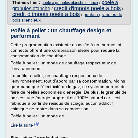
poele a
Thèmes liés :
/
poele a granules etanche nuance
credit d'impots poele a bois
granules etanche
/
/
credit d impots poele a bois
/
poele a granules de
bois silencieux
Poêle à pellet : un chauffage design et
performant
Cette programmation existante associée à un thermostat
connecté offrent une combinaison idéale pour réduire la
consommation de chauffage.
Poêle à pellet : un mode de chauffage respectueux de
l'environnement
Le poêle à pellet, un chauffage respectueux de
l'environnement, tout d'abord par sa consommation. Moins
gourmand que l'électricité ou le gaz, ce système permet de
faire de réelles économies d'énergie. De plus, le granulé de
bois est une énergie propre, il est 100% naturel car il est
fabriqué à partir de résidus de sciage, aucun addictif
chimique ne rentre dans sa composition.
Poêle à pellet : un mode de...
Lire la suite
Site :
https://www.kerbat.com