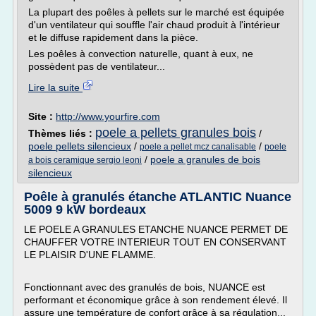
La plupart des poêles à pellets sur le marché est équipée
d'un ventilateur qui souffle l'air chaud produit à l'intérieur
et le diffuse rapidement dans la pièce.
Les poêles à convection naturelle, quant à eux, ne
possèdent pas de ventilateur...
Lire la suite
Site :
http://www.yourfire.com
poele a pellets granules bois
Thèmes liés :
/
poele pellets silencieux
/
/
poele a pellet mcz canalisable
poele
/
poele a granules de bois
a bois ceramique sergio leoni
silencieux
Poêle à granulés étanche ATLANTIC Nuance
5009 9 kW bordeaux
LE POELE A GRANULES ETANCHE NUANCE PERMET DE
CHAUFFER VOTRE INTERIEUR TOUT EN CONSERVANT
LE PLAISIR D'UNE FLAMME.
Fonctionnant avec des granulés de bois, NUANCE est
performant et économique grâce à son rendement élevé. Il
assure une température de confort grâce à sa régulation...