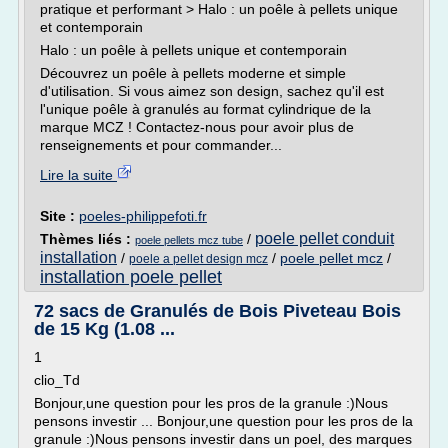
pratique et performant > Halo : un poêle à pellets unique
et contemporain
Halo : un poêle à pellets unique et contemporain
Découvrez un poêle à pellets moderne et simple
d'utilisation. Si vous aimez son design, sachez qu'il est
l'unique poêle à granulés au format cylindrique de la
marque MCZ ! Contactez-nous pour avoir plus de
renseignements et pour commander...
Lire la suite
Site :
poeles-philippefoti.fr
poele pellet conduit
Thèmes liés :
/
poele pellets mcz tube
installation
/
/
poele pellet mcz
/
poele a pellet design mcz
installation poele pellet
72 sacs de Granulés de Bois Piveteau Bois
de 15 Kg (1.08 ...
1
clio_Td
Bonjour,une question pour les pros de la granule :)Nous
pensons investir ... Bonjour,une question pour les pros de la
granule :)Nous pensons investir dans un poel, des marques