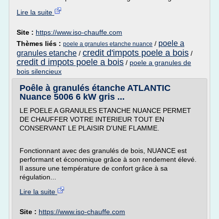
Lire la suite
Site :
https://www.iso-chauffe.com
poele a
Thèmes liés :
/
poele a granules etanche nuance
credit d'impots poele a bois
granules etanche
/
/
credit d impots poele a bois
/
poele a granules de
bois silencieux
Poêle à granulés étanche ATLANTIC
Nuance 5006 6 kW gris ...
LE POELE A GRANULES ETANCHE NUANCE PERMET
DE CHAUFFER VOTRE INTERIEUR TOUT EN
CONSERVANT LE PLAISIR D'UNE FLAMME.
Fonctionnant avec des granulés de bois, NUANCE est
performant et économique grâce à son rendement élevé.
Il assure une température de confort grâce à sa
régulation...
Lire la suite
Site :
https://www.iso-chauffe.com