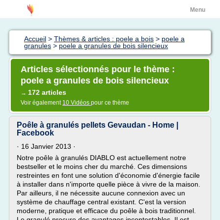
Menu
Accueil
>
Thèmes & articles : poele a bois
>
poele a
granules
>
poele a granules de bois silencieux
Articles sélectionnés pour le thème :
poele a granules de bois silencieux
172 articles
→
Voir également
10 Vidéos
pour ce thème
Poêle à granulés pellets Gevaudan - Home |
Facebook
· 16 Janvier 2013 ·
Notre poêle à granulés DIABLO est actuellement notre
bestseller et le moins cher du marché. Ces dimensions
restreintes en font une solution d'économie d'énergie facile
à installer dans n'importe quelle pièce à vivre de la maison.
Par ailleurs, il ne nécessite aucune connexion avec un
système de chauffage central existant. C'est la version
moderne, pratique et efficace du poêle à bois traditionnel.
Le granulé procure des avantages incontestables. Il est