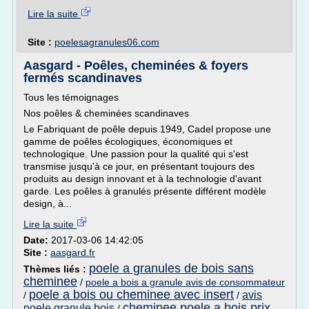
Lire la suite
Site :
poelesagranules06.com
Aasgard - Poêles, cheminées & foyers
fermés scandinaves
Tous les témoignages
Nos poêles & cheminées scandinaves
Le Fabriquant de poêle depuis 1949, Cadel propose une
gamme de poêles écologiques, économiques et
technologique. Une passion pour la qualité qui s'est
transmise jusqu'à ce jour, en présentant toujours des
produits au design innovant et à la technologie d'avant
garde. Les poêles à granulés présente différent modèle
design, à...
Lire la suite
Date:
2017-03-06 14:42:05
Site :
aasgard.fr
poele a granules de bois sans
Thèmes liés :
cheminee
/
poele a bois a granule avis de consommateur
poele a bois ou cheminee avec insert
avis
/
/
cheminee poele a bois prix
poele granule bois
/