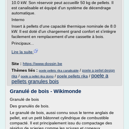
10.0 kW. Son réservoir peut accueillir 50 kg de pellets. Il
est canalisable et équipé d'un système de décendrage
automatique.
Interno
Insert à pellets d'une capacité thermique nominale de 8.0
kW. Il est doté d'un chargement grand confort et s'intègre
facilement en remplacement d'une cassette à bois.
Principaux...
Lire la suite
Site :
https://www.dossin.be
Thèmes liés :
/
poele a pellet design
poele pellets rika canalisable
poele a
/
/
poele pellets rika
/
rika
poele a pellet rika domo
pellets granules bois
Granulé de bois - Wikimonde
Granulé de bois
Des granulés de bois.
Le granulé de bois, aussi connu sous le terme anglais de
pellet, est un petit bâtonnet cylindrique de combustible
compacté. Il est principalement issu du compactage des
résidus de scieries comme les sciures et copeaux