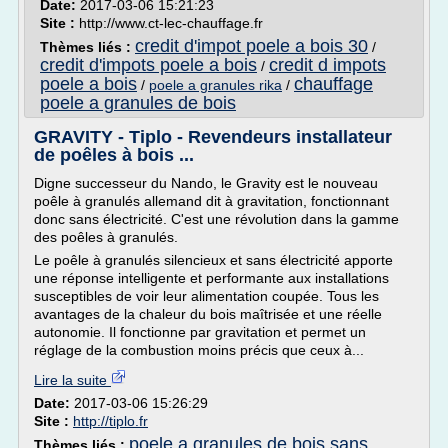
Date:
2017-03-06 15:21:23
Site :
http://www.ct-lec-chauffage.fr
credit d'impot poele a bois 30
Thèmes liés :
/
credit d'impots poele a bois
credit d impots
/
poele a bois
chauffage
/
poele a granules rika
/
poele a granules de bois
GRAVITY - Tiplo - Revendeurs installateur
de poêles à bois ...
Digne successeur du Nando, le Gravity est le nouveau
poêle à granulés allemand dit à gravitation, fonctionnant
donc sans électricité. C'est une révolution dans la gamme
des poêles à granulés.
Le poêle à granulés silencieux et sans électricité apporte
une réponse intelligente et performante aux installations
susceptibles de voir leur alimentation coupée. Tous les
avantages de la chaleur du bois maîtrisée et une réelle
autonomie. Il fonctionne par gravitation et permet un
réglage de la combustion moins précis que ceux à...
Lire la suite
Date:
2017-03-06 15:26:29
Site :
http://tiplo.fr
poele a granules de bois sans
Thèmes liés :