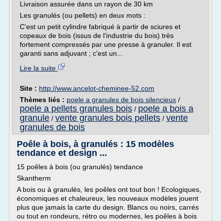
Livraison assurée dans un rayon de 30 km
Les granulés (ou pellets) en deux mots :
C'est un petit cylindre fabriqué à partir de sciures et
copeaux de bois (issus de l'industrie du bois) très
fortement compressés par une presse à granuler. Il est
garanti sans adjuvant ; c'est un...
Lire la suite
Site :
http://www.ancelot-cheminee-52.com
Thèmes liés :
poele a granules de bois silencieux
/
poele a pellets granules bois
poele a bois a
/
granule
vente granules bois pellets
vente
/
/
granules de bois
Poêle à bois, à granulés : 15 modèles
tendance et design ...
15 poêles à bois (ou granulés) tendance
Skantherm
A bois ou à granulés, les poêles ont tout bon ! Ecologiques,
économiques et chaleureux, les nouveaux modèles jouent
plus que jamais la carte du design. Blancs ou noirs, carrés
ou tout en rondeurs, rétro ou modernes, les poêles à bois