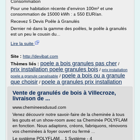
Consommation
Pour une habitation récente d'environ 100m² et une
consommation de 15000 kWh : ± 550 EUR/an.
Recevez 5 Devis Poêle à Granulés
Dernier né dans la gamme des poêles, le poêle à granulés
est un peu le cousin du...
Lire la suite
Site :
http://devibat.com
poele a bois granules pas cher
Thèmes liés :
/
prix installation poele granules bois
/
prix installation
poele a bois ou a granule
/
poele a granule canalisable
que choisir
poele a granules prix installation
/
Vente de granulés de bois à Villecroze,
livraison de ...
www.chemineesdusud.com
Venez découvrir notre savoir-faire de la cheminée à tous
les gouts et un show-room avec sa Cheminée POLYFLAM
en fonction. Nous adaptons, créons, fabriquons, rénovons
vos cheminées à foyer ouvert ou fermé ...
Le système POLYFLAM... 1 Système - 4