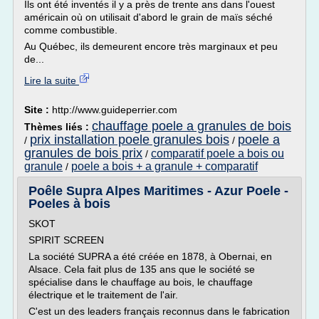
Ils ont été inventés il y a près de trente ans dans l'ouest
américain où on utilisait d'abord le grain de maïs séché
comme combustible.
Au Québec, ils demeurent encore très marginaux et peu
de...
Lire la suite
Site :
http://www.guideperrier.com
chauffage poele a granules de bois
Thèmes liés :
prix installation poele granules bois
poele a
/
/
granules de bois prix
comparatif poele a bois ou
/
granule
poele a bois + a granule + comparatif
/
Poêle Supra Alpes Maritimes - Azur Poele -
Poeles à bois
SKOT
SPIRIT SCREEN
La société SUPRA a été créée en 1878, à Obernai, en
Alsace. Cela fait plus de 135 ans que le société se
spécialise dans le chauffage au bois, le chauffage
électrique et le traitement de l'air.
C'est un des leaders français reconnus dans le fabrication