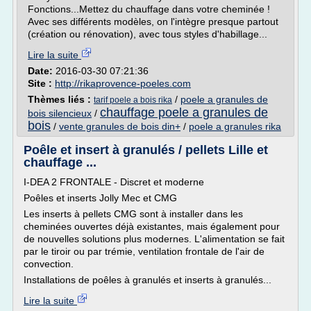
Fonctions...Mettez du chauffage dans votre cheminée !
Avec ses différents modèles, on l'intègre presque partout
(création ou rénovation), avec tous styles d'habillage...
Lire la suite
Date:
2016-03-30 07:21:36
Site :
http://rikaprovence-poeles.com
Thèmes liés :
/
poele a granules de
tarif poele a bois rika
chauffage poele a granules de
bois silencieux
/
bois
/
vente granules de bois din+
/
poele a granules rika
Poêle et insert à granulés / pellets Lille et
chauffage ...
I-DEA 2 FRONTALE - Discret et moderne
Poêles et inserts Jolly Mec et CMG
Les inserts à pellets CMG sont à installer dans les
cheminées ouvertes déjà existantes, mais également pour
de nouvelles solutions plus modernes. L'alimentation se fait
par le tiroir ou par trémie, ventilation frontale de l'air de
convection.
Installations de poêles à granulés et inserts à granulés...
Lire la suite