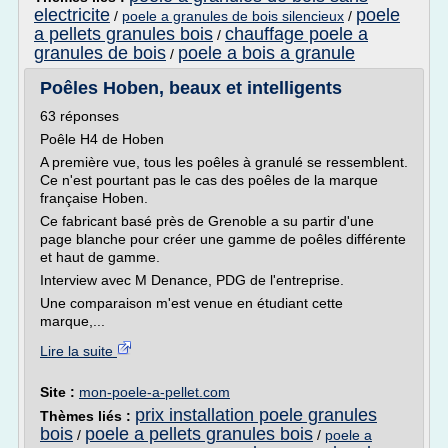
electricite
poele
/
poele a granules de bois silencieux
/
a pellets granules bois
chauffage poele a
/
granules de bois
poele a bois a granule
/
Poêles Hoben, beaux et intelligents
63 réponses
Poêle H4 de Hoben
A première vue, tous les poêles à granulé se ressemblent.
Ce n'est pourtant pas le cas des poêles de la marque
française Hoben.
Ce fabricant basé près de Grenoble a su partir d'une
page blanche pour créer une gamme de poêles différente
et haut de gamme.
Interview avec M Denance, PDG de l'entreprise.
Une comparaison m'est venue en étudiant cette
marque,...
Lire la suite
Site :
mon-poele-a-pellet.com
prix installation poele granules
Thèmes liés :
bois
poele a pellets granules bois
/
/
poele a