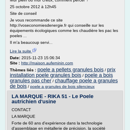
Mur plein ou mur creux, comment percer ?
25 octobre 2012 à 12h45
Site de conseil
Je vous recommande ce site
http://voseconomiesdenergie.fr qui conseille sur les
équipements écologiques comme les chaudière les pac les
poeles ...
Il m'a beaucoup servi...
Lire la suite
Date:
2015-11-23 15:06:34
Site :
http://maison.aufeminin.com
poele a pellets granules bois
prix
Thèmes liés :
/
installation poele granules bois
poele a bois
/
granules pas cher
chauffage poele a granules
/
de bois
/
poele a granules de bois silencieux
LA MARQUE - RIKA 51 - Le Poele
autrichien d'usine
CONTACT
LA MARQUE
Forte de 60 ans d'expérience dans la technologie
d'assemblage en métallerie de précision, la société