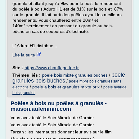
granulé et allant jusqu'à 9kw pour le bois, le rendement
du poêle à bois Aduro H1 est de 81% sur le bois et 87%
sur le granulé. Il fait parti des poêles ayant les meilleurs
rendements. Vous chaufferez entre 20m² et
140m² sereinement en passant du granule au bois-
bûche en cas de coupures d'électricité.
L' Aduro H1 distribue...
Lire la suite
Site :
https://www.chauffage-lpc.fr
poele
Thèmes liés :
poele bois mixte granules buches
/
granules bois buches
/
poele mixte bois granules sans
/
poele a bois et granules mixte prix
/
electricite
poele hybride
bois granules
Poêles à bois ou poêles à granulés -
maison.aufeminin.com
Vous avez testé le Soin Miracle de Garnier
Vous avez testé le Soin Miracle de Garnier
Tarzan : les internautes donnent leur avis sur le film